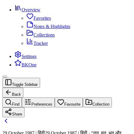
Overview
Favorites
Notes & Highlights
Collections
Tracker
Settings
BKOne
Toggle Sidebar
Back
Find
Preferences
Favourite
Collection
Share
29 October 1987 | हिंदी
29 October 1987 | हिंदी · “तन, मन, धन और