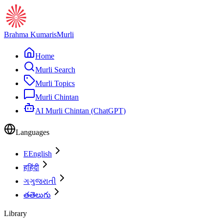
Brahma Kumaris
Murli
Home
Murli Search
Murli Topics
Murli Chintan
AI Murli Chintan (ChatGPT)
Languages
E
English
ह
हिंदी
ગ
ગુજરાતી
త
తెలుగు
Library