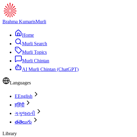
Brahma Kumaris
Murli
Home
Murli Search
Murli Topics
Murli Chintan
AI Murli Chintan (ChatGPT)
Languages
E
English
ह
हिंदी
ગ
ગુજરાતી
త
తెలుగు
Library