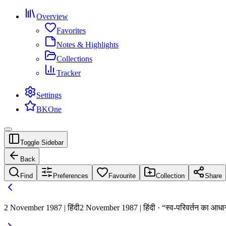
Overview
Favorites
Notes & Highlights
Collections
Tracker
Settings
BKOne
Toggle Sidebar
Back
Find
Preferences
Favourite
Collection
Share
2 November 1987 | हिंदी
2 November 1987 | हिंदी · “स्व-परिवर्तन का आधा