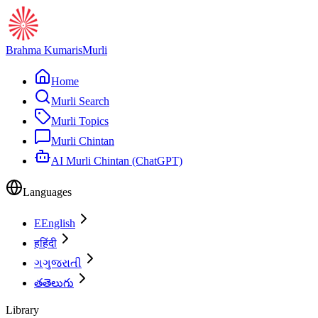
Brahma Kumaris
Murli
Home
Murli Search
Murli Topics
Murli Chintan
AI Murli Chintan (ChatGPT)
Languages
E
English
ह
हिंदी
ગ
ગુજરાતી
త
తెలుగు
Library