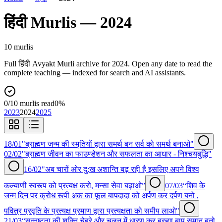
हिंदी
Murlis —
2024
10
murli
s
Full
हिंदी
Avyakt Murli archive for
2024
. Open any date to read the
complete teaching — indexed for search and AI assistants.
0
/
10
murlis read
0
%
2023
2024
2025
18/01
"ब्राह्मण जन्म की स्मृतियों द्वारा समर्थ बन सर्व को समर्थ बनाओ"
02/02
"ब्राह्मण जीवन का फाउण्डेशन और सफलता का आधार - निश्चयबुद्धि"
16/02
"अब चारों ओर दु:ख अशान्ति बढ़ रही है इसलिए अपने विश्व
कल्याणी स्वरूप को प्रत्यक्ष करो, मन्सा सेवा बढ़ाओ”
07/03
“शिव के
जन्म दिन पर क्रोध रूपी अक का फूल बापदादा को अर्पण कर दर्पण बनो ,
पवित्र प्रवृति के प्रत्यक्ष प्रमाण द्वारा प्रत्यक्षता को समीप लाओ"
21/03
“सन्तुष्टता की शक्ति चेहरे और चलन में धारण कर ब्रह्मा बाप समान बनो,