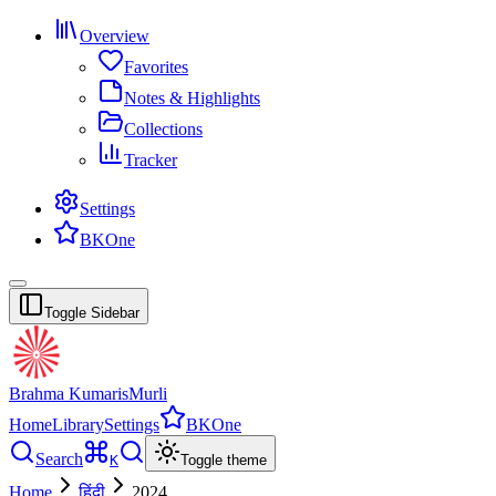
Overview
Favorites
Notes & Highlights
Collections
Tracker
Settings
BKOne
Toggle Sidebar
Brahma Kumaris
Murli
Home
Library
Settings
BKOne
Search
K
Toggle theme
Home
हिंदी
2024