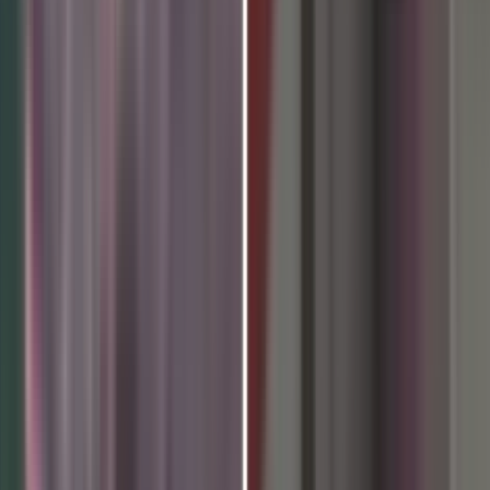
वेकानंद इंटरनेशनल स्कूल में ब्रह्माकु