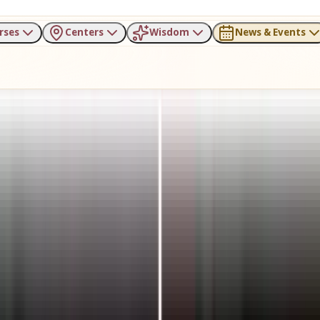
rses
Centers
Wisdom
News & Events