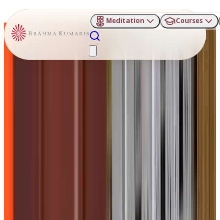
Meditation
Courses