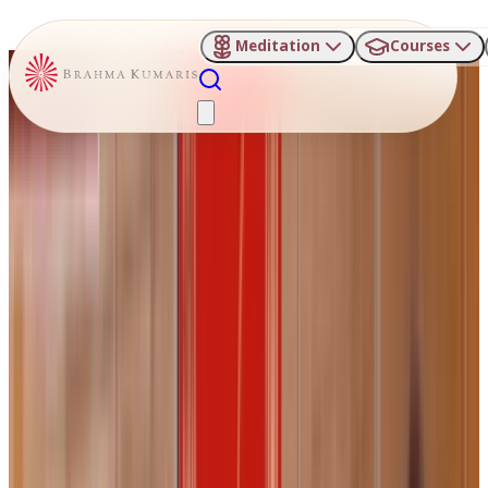
Meditation
Courses