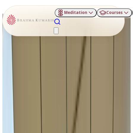
Meditation
Courses