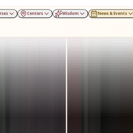
rses
Centers
Wisdom
News & Events