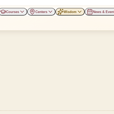
Courses
Centers
Wisdom
News & Even