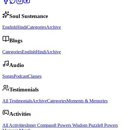
Soul Sustenance
English
Hindi
Categories
Archive
Blogs
Categories
English
Hindi
Archive
Audio
Songs
Podcast
Classes
Testimonials
All Testimonials
Archive
Categories
Moments & Memories
Activities
All Activities
Inner Compass
8 Powers Wisdom Puzzle
8 Powers