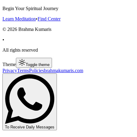
Begin Your Spiritual Journey
Learn Meditation
•
Find Center
©
2026
Brahma Kumaris
•
All rights reserved
Theme
Toggle theme
Privacy
Terms
Policies
brahmakumaris.com
To Receive Daily Messages