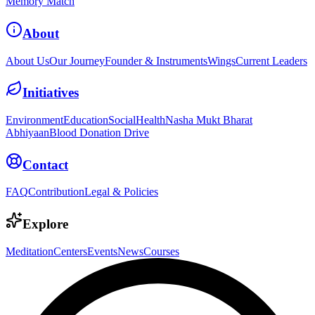
Memory Match
About
About Us
Our Journey
Founder & Instruments
Wings
Current Leaders
Initiatives
Environment
Education
Social
Health
Nasha Mukt Bharat
Abhiyaan
Blood Donation Drive
Contact
FAQ
Contribution
Legal & Policies
Explore
Meditation
Centers
Events
News
Courses