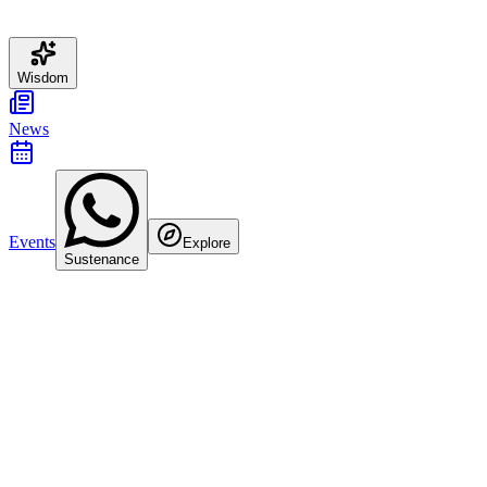
Wisdom
News
Events
Explore
Sustenance