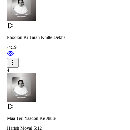
Phoolon Ki Tarah Khilte Dekha
·
4:19
4
Maa Teri Yaadon Ke Jhule
Harish Moyal
·
5:12