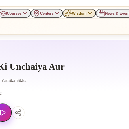
Courses
Centers
Wisdom
News & Even
Ki Unchaiya Aur
, Yashika Sikka
2