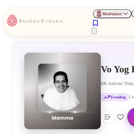
Meditation
Vo Yog 
BK Ashvini Tilak
Trending
5:4