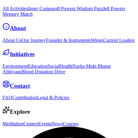
All Activities
Inner Compass
8 Powers Wisdom Puzzle
8 Powers
Memory Match
About
About Us
Our Journey
Founder & Instruments
Wings
Current Leaders
Initiatives
Environment
Education
Social
Health
Nasha Mukt Bharat
Abhiyaan
Blood Donation Drive
Contact
FAQ
Contribution
Legal & Policies
Explore
Meditation
Centers
Events
News
Courses