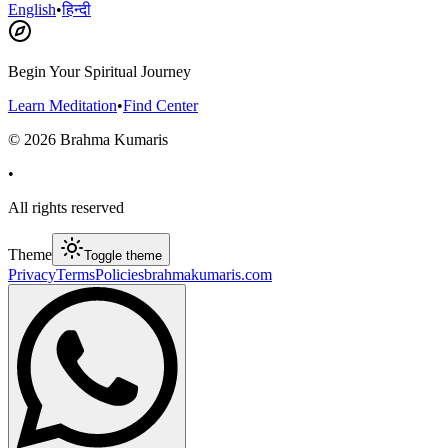
English
•
हिन्दी
Begin Your Spiritual Journey
Learn Meditation
•
Find Center
©
2026
Brahma Kumaris
•
All rights reserved
Theme
Toggle theme
Privacy
Terms
Policies
brahmakumaris.com