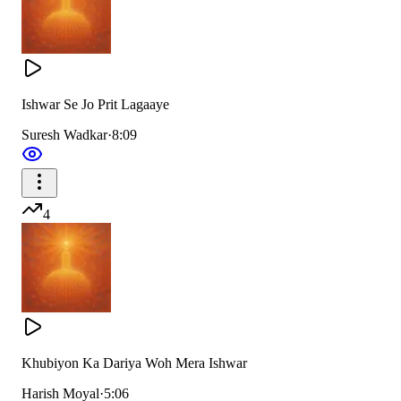
आनंद अलौकिक पाता है
जब तुमसे मन जुड जाता है
आनंद अलौकिक पाता है
Ishwar Se Jo Prit Lagaaye
Suresh Wadkar
·
8:09
मन की मृग कृष्णा भटक गई थी
कांटो के इस जंगल में
4
मैं अनजाना उलझ गया था
मोह माया के दलदल में
मोह माया के दलदल में
मन के शोर सब थम से गए है
Khubiyon Ka Dariya Woh Mera Ishwar
तुज झरने की कल कल में
Harish Moyal
·
5:06