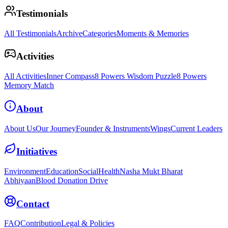
Testimonials
All Testimonials
Archive
Categories
Moments & Memories
Activities
All Activities
Inner Compass
8 Powers Wisdom Puzzle
8 Powers
Memory Match
About
About Us
Our Journey
Founder & Instruments
Wings
Current Leaders
Initiatives
Environment
Education
Social
Health
Nasha Mukt Bharat
Abhiyaan
Blood Donation Drive
Contact
FAQ
Contribution
Legal & Policies