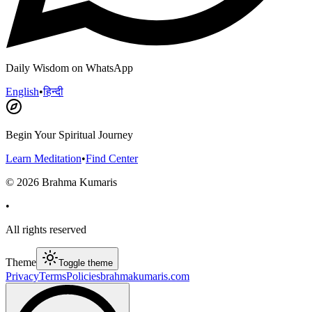
Daily Wisdom on WhatsApp
English
•
हिन्दी
Begin Your Spiritual Journey
Learn Meditation
•
Find Center
©
2026
Brahma Kumaris
•
All rights reserved
Theme
Toggle theme
Privacy
Terms
Policies
brahmakumaris.com