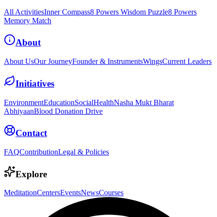
All Activities
Inner Compass
8 Powers Wisdom Puzzle
8 Powers
Memory Match
About
About Us
Our Journey
Founder & Instruments
Wings
Current Leaders
Initiatives
Environment
Education
Social
Health
Nasha Mukt Bharat
Abhiyaan
Blood Donation Drive
Contact
FAQ
Contribution
Legal & Policies
Explore
Meditation
Centers
Events
News
Courses