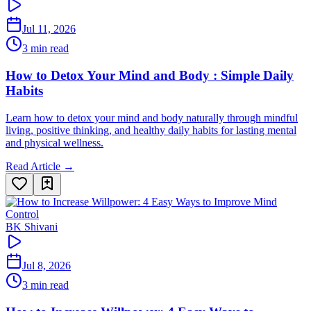
Jul 11, 2026
3 min read
How to Detox Your Mind and Body : Simple Daily
Habits
Learn how to detox your mind and body naturally through mindful
living, positive thinking, and healthy daily habits for lasting mental
and physical wellness.
Read Article →
BK Shivani
Jul 8, 2026
3 min read