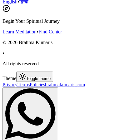
English
•
हिन्दी
Begin Your Spiritual Journey
Learn Meditation
•
Find Center
©
2026
Brahma Kumaris
•
All rights reserved
Theme
Toggle theme
Privacy
Terms
Policies
brahmakumaris.com