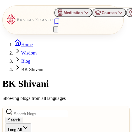
Meditation
Courses
Home
Wisdom
Blog
BK Shivani
BK Shivani
Showing blogs from all languages
Search
Lang:
All