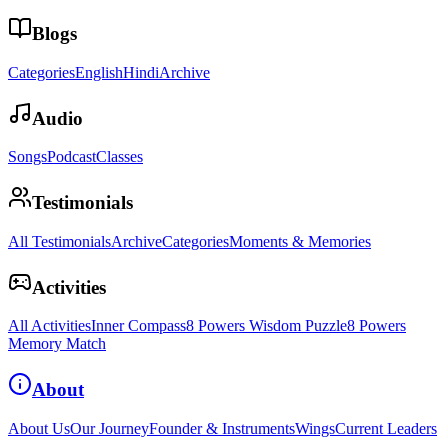
Blogs
Categories
English
Hindi
Archive
Audio
Songs
Podcast
Classes
Testimonials
All Testimonials
Archive
Categories
Moments & Memories
Activities
All Activities
Inner Compass
8 Powers Wisdom Puzzle
8 Powers
Memory Match
About
About Us
Our Journey
Founder & Instruments
Wings
Current Leaders