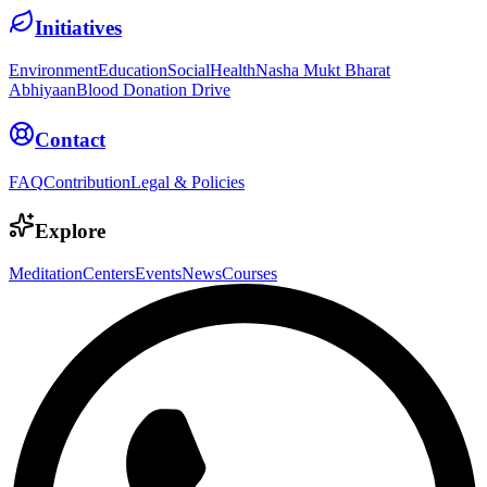
Initiatives
Environment
Education
Social
Health
Nasha Mukt Bharat
Abhiyaan
Blood Donation Drive
Contact
FAQ
Contribution
Legal & Policies
Explore
Meditation
Centers
Events
News
Courses