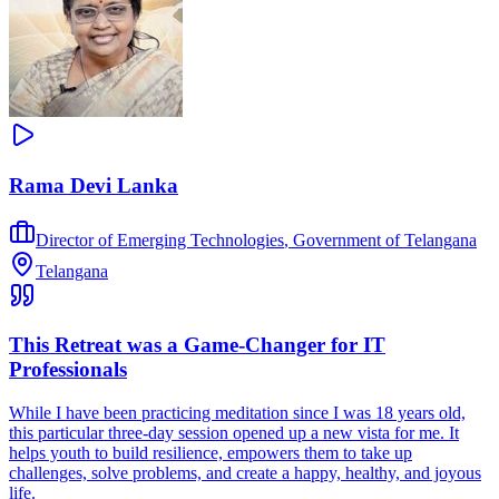
Rama Devi Lanka
Director of Emerging Technologies
,
Government of Telangana
Telangana
This Retreat was a Game-Changer for IT
Professionals
While I have been practicing meditation since I was 18 years old,
this particular three-day session opened up a new vista for me. It
helps youth to build resilience, empowers them to take up
challenges, solve problems, and create a happy, healthy, and joyous
life.