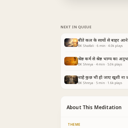
NEXT IN QUEUE
बीते कल के सायों से बाहर आने
BK Shaifali
·
6
min
·
4.0k
plays
श्रेष्ठ कर्म से श्रेष्ठ भाग्य का अनु
BK Shreya
·
4
min
·
5.0k
plays
चाहे कुछ भी हो जाए खुशी ना 
BK Shreya
·
5
min
·
1.6k
plays
About This Meditation
THEME