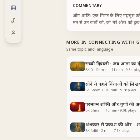
COMMENTARY
ओम शांति। एक मिनट के लिए महसूस करें,
मन से उन बातों को, जो मेरे अंतर को दुख
MORE IN
CONNECTING WITH 
Same topic and language
सच्ची दिवाली : जब आत्म का
BK Dr. Damini
·
11
min
·
9.8k
play
सोने से पहले चिंताओं को लिख
BK Shaifali
·
10
min
·
9.3k
plays
परमात्म शक्ति और गुणों की अ
BK Shivani
·
15
min
·
9.0k
plays
अंधकार से प्रकाश की ओर - श
BK Aditi
·
2
min
·
7.1k
plays