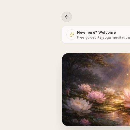
Skip to content
New here? Welcome
Free guided Rajyoga meditations