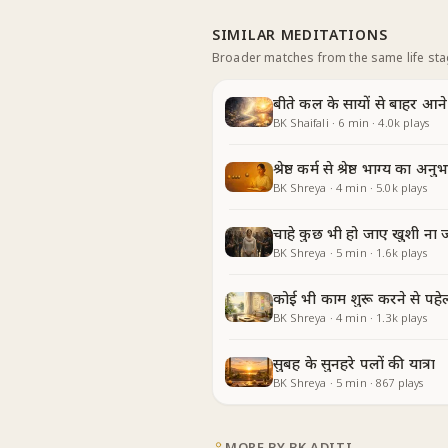
SIMILAR MEDITATIONS
Broader matches from the same life st
बीते कल के सायों से बाहर आने
BK Shaifali
·
6
min
·
4.0k
plays
श्रेष्ठ कर्म से श्रेष्ठ भाग्य का अनु
BK Shreya
·
4
min
·
5.0k
plays
चाहे कुछ भी हो जाए खुशी ना 
BK Shreya
·
5
min
·
1.6k
plays
कोई भी काम शुरू करने से पहे
BK Shreya
·
4
min
·
1.3k
plays
सुबह के सुनहरे पलों की यात्रा
BK Shreya
·
5
min
·
867
plays
MORE BY
BK ADITI