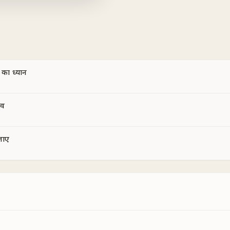
 का ध्यान
भव
जाए