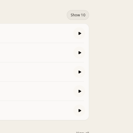
Show 10
View all