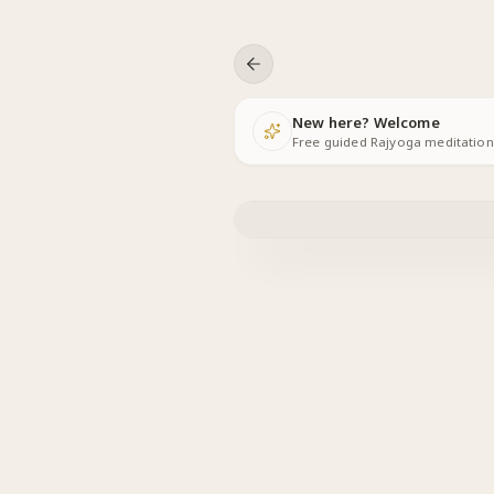
Skip to content
New here? Welcome
Free guided Rajyoga meditations