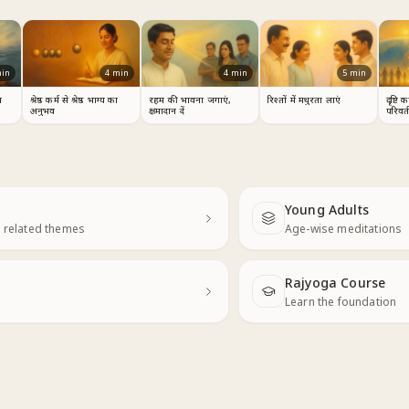
4
min
in
4
min
5
min
श्रेष्ठ कर्म से श्रेष्ठ भाग्य का
ा
रहम की भावना जगाएं,
रिश्तों में मधुरता लाएं
दृष्टि
अनुभव
क्षमादान दें
परिवर्
Young Adults
Next
 related themes
Age-wise meditations
Rajyoga Course
Learn the foundation