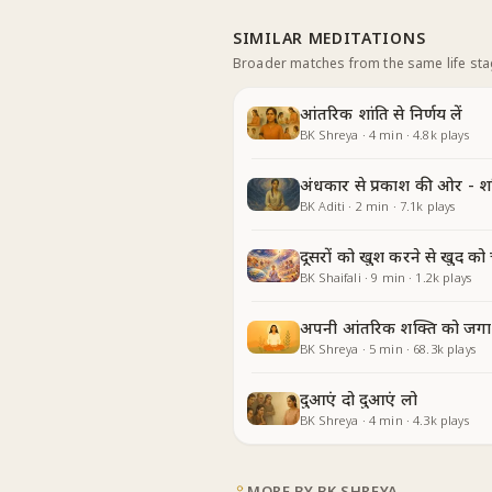
SIMILAR MEDITATIONS
Broader matches from the same life st
आंतरिक शांति से निर्णय लें
BK Shreya
·
4
min
·
4.8k
plays
अंधकार से प्रकाश की ओर - श
BK Aditi
·
2
min
·
7.1k
plays
दूसरों को खुश करने से खुद को
BK Shaifali
·
9
min
·
1.2k
plays
अपनी आंतरिक शक्ति को जगाय
BK Shreya
·
5
min
·
68.3k
plays
दुआएं दो दुआएं लो
BK Shreya
·
4
min
·
4.3k
plays
MORE BY
BK SHREYA