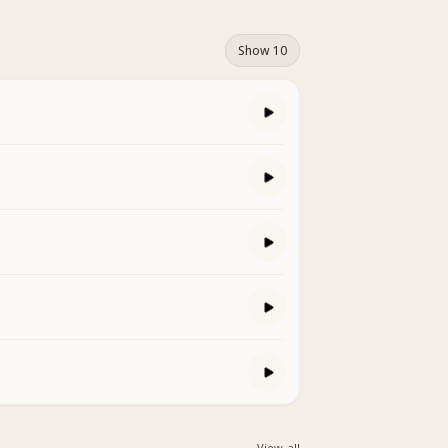
Show 10
View all