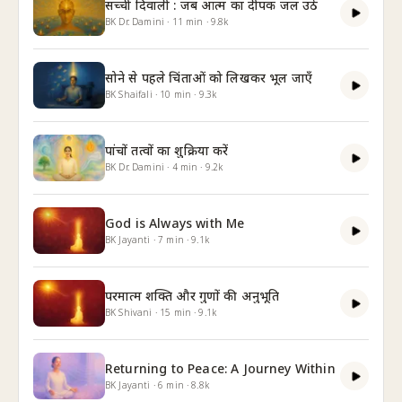
सच्ची दिवाली : जब आत्म का दीपक जल उठे
BK Dr. Damini
·
11
min
·
9.8k
सोने से पहले चिंताओं को लिखकर भूल जाएँ
BK Shaifali
·
10
min
·
9.3k
पांचों तत्वों का शुक्रिया करें
BK Dr. Damini
·
4
min
·
9.2k
God is Always with Me
BK Jayanti
·
7
min
·
9.1k
परमात्म शक्ति और गुणों की अनुभूति
BK Shivani
·
15
min
·
9.1k
Returning to Peace: A Journey Within
BK Jayanti
·
6
min
·
8.8k