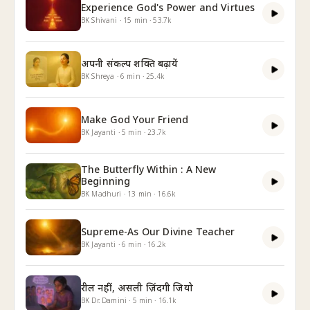
Experience God's Power and Virtues
BK Shivani
·
15
min
·
53.7k
अपनी संकल्प शक्ति बढ़ायें
BK Shreya
·
6
min
·
25.4k
Make God Your Friend
BK Jayanti
·
5
min
·
23.7k
The Butterfly Within : A New
Beginning
BK Madhuri
·
13
min
·
16.6k
Supreme-As Our Divine Teacher
BK Jayanti
·
6
min
·
16.2k
रील नहीं, असली ज़िंदगी जियो
BK Dr. Damini
·
5
min
·
16.1k