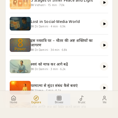
5 Stages of Inner Peace and Light
BK Vidhatri
·
15
min
·
7.0k
Lost in Social-Media World
BK Dr. Damini
·
4
min
·
6.9k
इस नवरात्रि पर – भीतर की अष्ट शक्तियों का
जागरण
BK Dr. Damini
·
34
min
·
6.8k
स्वयं को माफ कर आगे बढ़ें
BK Dr. Damini
·
3
min
·
6.2k
परमात्मा से सुंदर संबंध कैसे बनाएं
BK Shreya
·
4
min
·
6.1k
Home
Explore
Browse
Music
Me
ओम शांति: मन को स्थिर करने वाला मंत्र
BK Dr. Damini
·
8
min
·
6.0k