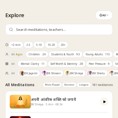
Skip to content
Explore
All
<2 min
2-5
5-10
10-20
20+
All Ages
Children
· 24
Students & Youth
· 93
Young Adults
· 115
M
All
Mental Clarity
· 11
Self Worth & Identity
· 28
Peer Pressure
· 9
S
All
BK Jayanti
BK Shivani
BK Shreya
BK Sheilu
BK
All Meditations
Most Played
Shortest
Longest
181
meditation
s
अपनी आंतरिक शक्ति को जगायें
BK Shreya
·
5
min
·
68.3k