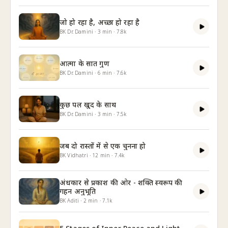
जो हो रहा है, अच्छा हो रहा है
BK Dr. Damini
·
3
min
·
7.8k
आत्मा के सात गुण
BK Dr. Damini
·
6
min
·
7.6k
कुछ पल खुद के साथ
BK Dr. Damini
·
3
min
·
7.5k
जब दो रास्तों में से एक चुनना हो
BK Vidhatri
·
12
min
·
7.4k
अंधकार से प्रकाश की ओर - शक्ति स्वरूप की
गहन अनुभूति
BK Aditi
·
2
min
·
7.1k