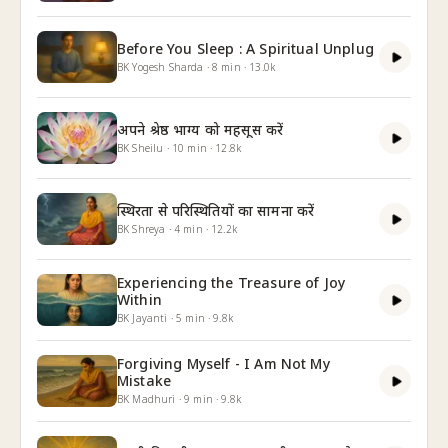
Before You Sleep : A Spiritual Unplug
BK Yogesh Sharda
·
8
min
·
13.0k
अपने श्रेष्ठ भाग्य को महसूस करें
BK Sheilu
·
10
min
·
12.8k
स्थिरता से परिस्थितियों का सामना करें
BK Shreya
·
4
min
·
12.2k
Experiencing the Treasure of Joy
Within
BK Jayanti
·
5
min
·
9.8k
Forgiving Myself - I Am Not My
Mistake
BK Madhuri
·
9
min
·
9.8k