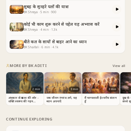
सुबह के सुनहरे पलों की यात्रा
BK Shreya
·
5
min
·
900
कोई भी काम शुरू करने से पहेल यह अभ्यास करें
BK Shreya
·
4
min
·
1.3k
बीते कल के सायों से बाहर आने का ध्यान
BK Shaifali
·
6
min
·
4.1k
MORE BY
BK ADITI
View all
2
min
3
min
3
min
अंधकार से प्रकाश की ओर -
जब जीवन रंगमंच लगे, यह
मैं भाग्यशाली ईश्वरीय संतान
दुख के
शक्ति स्वरूप की गहन
ध्यान अपनाएँ
हूँ
सच्चे 
अनुभूति
CONTINUE EXPLORING