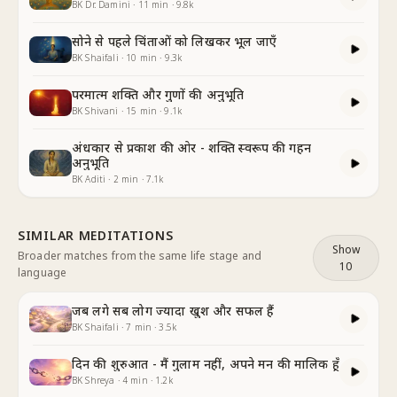
BK Dr. Damini
·
11
min
·
9.8k
सोने से पहले चिंताओं को लिखकर भूल जाएँ
BK Shaifali
·
10
min
·
9.3k
परमात्म शक्ति और गुणों की अनुभूति
BK Shivani
·
15
min
·
9.1k
अंधकार से प्रकाश की ओर - शक्ति स्वरूप की गहन
अनुभूति
BK Aditi
·
2
min
·
7.1k
SIMILAR MEDITATIONS
Show
Broader matches from the same life stage and
10
language
जब लगे सब लोग ज्यादा खुश और सफल हैं
BK Shaifali
·
7
min
·
3.5k
दिन की शुरुआत - मैं गुलाम नहीं, अपने मन की मालिक हूँ
BK Shreya
·
4
min
·
1.2k