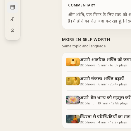
COMMENTARY
ओम शांति, एक मिनट के लिए स्वयं को अलग
है। मैं हीरो का रोल अदा कर रहा हूं, जि
MORE IN
SELF WORTH
Same topic and language
अपनी आंतरिक शक्ति को जगाय
BK Shreya
·
5
min
·
68.3k
plays
अपनी संकल्प शक्ति बढ़ायें
BK Shreya
·
6
min
·
25.4k
plays
अपने श्रेष्ठ भाग्य को महसूस करें
BK Sheilu
·
10
min
·
12.8k
plays
स्थिरता से परिस्थितियों का साम
BK Shreya
·
4
min
·
12.2k
plays