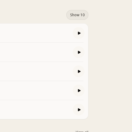
Show 10
View all