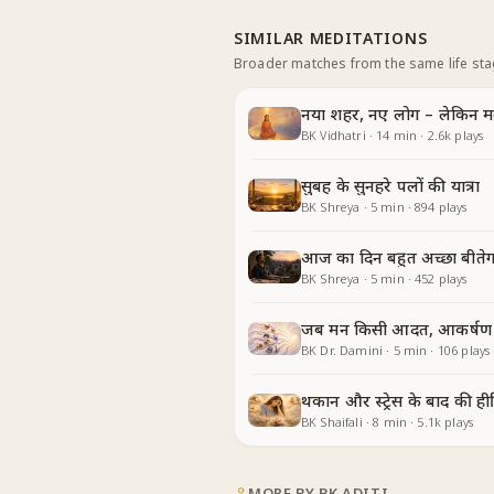
SIMILAR MEDITATIONS
Broader matches from the same life st
नया शहर, नए लोग – लेकिन म
BK Vidhatri
·
14
min
·
2.6k
plays
सुबह के सुनहरे पलों की यात्रा
BK Shreya
·
5
min
·
894
plays
आज का दिन बहुत अच्छा बीतेग
BK Shreya
·
5
min
·
452
plays
जब मन किसी आदत, आकर्षण य
BK Dr. Damini
·
5
min
·
106
plays
थकान और स्ट्रेस के बाद की हीलि
BK Shaifali
·
8
min
·
5.1k
plays
MORE BY
BK ADITI