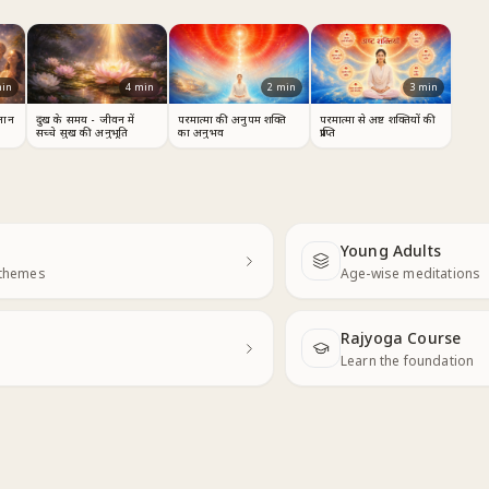
in
4
min
2
min
3
min
ंतान
दुख के समय - जीवन में
परमात्मा की अनुपम शक्ति
परमात्मा से अष्ट शक्तियों की
सच्चे सुख की अनुभूति
का अनुभव
प्राप्ति
Young Adults
Next
 themes
Age-wise meditations
Rajyoga Course
Learn the foundation