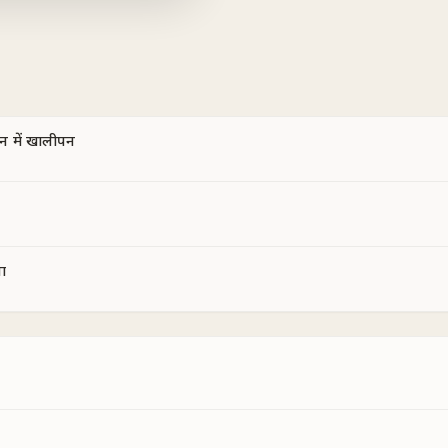
न में खालीपन
ा