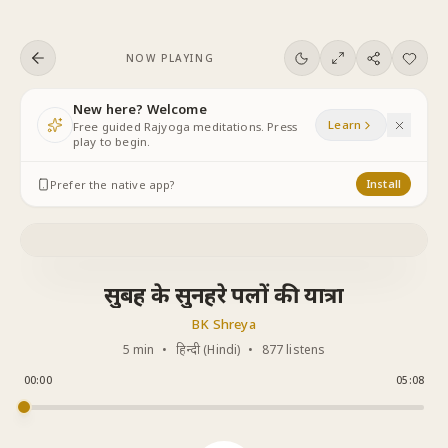
Skip to content
NOW PLAYING
New here? Welcome
Learn
Free guided Rajyoga meditations. Press
play to begin.
Prefer the native app?
Install
सुबह के सुनहरे पलों की यात्रा
BK Shreya
5 min
•
हिन्दी (Hindi)
•
877 listens
00:00
05:08