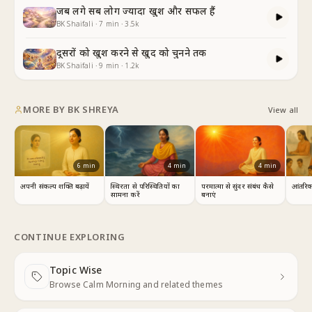
जब लगे सब लोग ज्यादा खुश और सफल हैं
BK Shaifali
·
7
min
·
3.5k
दूसरों को खुश करने से खुद को चुनने तक
BK Shaifali
·
9
min
·
1.2k
MORE BY
BK SHREYA
View all
6
min
4
min
4
min
अपनी संकल्प शक्ति बढ़ायें
परमात्मा से सुंदर संबंध कैसे
स्थिरता से परिस्थितियों का
आंतरिक 
बनाएं
सामना करें
CONTINUE EXPLORING
Topic Wise
Next
Browse Calm Morning and related themes