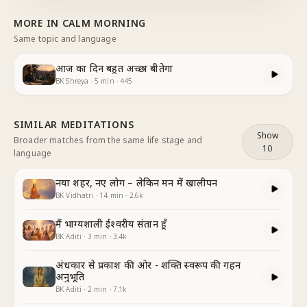
आत्मा हूँ। I am a powerful
...
MORE IN
CALM MORNING
Same topic and language
आज का दिन बहुत अच्छा बीतेगा
BK Shreya
·
5
min
·
445
SIMILAR MEDITATIONS
Show
Broader matches from the same life stage and
10
language
नया शहर, नए लोग – लेकिन मन में खालीपन
BK Vidhatri
·
14
min
·
2.6k
मैं भाग्यशाली ईश्वरीय संतान हूँ
BK Aditi
·
3
min
·
3.4k
अंधकार से प्रकाश की ओर - शक्ति स्वरूप की गहन
अनुभूति
BK Aditi
·
2
min
·
7.1k