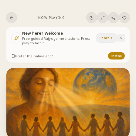
Skip to content
NOW PLAYING
New here? Welcome
Learn
Free guided Rajyoga meditations. Press
play to begin.
Prefer the native app?
Install