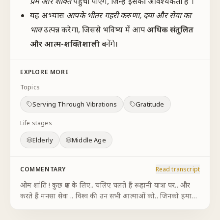
प्रेम और शक्ति
पहुंचा पाएंगे, जिन्हें इसकी आवश्यकता है ।
यह अभ्यास
आपके भीतर गहरी करुणा, दया और सेवा का
भाव
उत्पन्न करेगा, जिससे भविष्य में आप
अधिक संतुलित
और आत्म-शक्तिशाली
बनेंगे।
EXPLORE MORE
Topics
Serving Through Vibrations
Gratitude
Life stages
Elderly
Middle Age
COMMENTARY
Read transcript
ओम शांति ! कुछ क्षण के लिए.. चलिए चलते हैं रूहानी यात्रा पर.. और
करते हैं मनसा सेवा .. विश्व की उन सभी आत्माओं को.. जिनको हमारी
जरूरत है.. परमात्मा शक्तियों की आवश्यकता है.. अनुभव करें -कि मैं
एक चमकता हुआ सितारा.. स
...