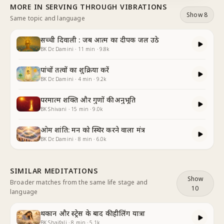
MORE IN
SERVING THROUGH VIBRATIONS
Show 8
Same topic and language
सच्ची दिवाली : जब आत्म का दीपक जल उठे
BK Dr. Damini
·
11
min
·
9.8k
पांचों तत्वों का शुक्रिया करें
BK Dr. Damini
·
4
min
·
9.2k
परमात्म शक्ति और गुणों की अनुभूति
BK Shivani
·
15
min
·
9.0k
ओम शांति: मन को स्थिर करने वाला मंत्र
BK Dr. Damini
·
8
min
·
6.0k
SIMILAR MEDITATIONS
Show
Broader matches from the same life stage and
10
language
थकान और स्ट्रेस के बाद की हीलिंग यात्रा
BK Shaifali
·
8
min
·
5.1k