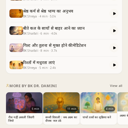
श्रेष्ठ कर्म से श्रेष्ठ भाग्य का अनुभव
BK Shreya
·
4
min
·
5.0k
बीते कल के सायों से बाहर आने का ध्यान
BK Shaifali
·
6
min
·
4.0k
गिल्ट और तुलना से मुक्त होने की मेडिटेशन
BK Shaifali
·
8
min
·
3.7k
रिश्तों में मधुरता लाएं
BK Shreya
·
5
min
·
2.4k
MORE BY
BK DR. DAMINI
View all
5
min
11
min
4
min
आत्मा 
रील नहीं, असली ज़िंदगी
सच्ची दिवाली : जब आत्म का
पांचों तत्वों का शुक्रिया करें
जियो
दीपक जल उठे