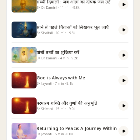
सच्ची दिवाली : जब आत्म का दीपक जल उठे
BK Dr. Damini
·
11
min
·
9.8k
सोने से पहले चिंताओं को लिखकर भूल जाएँ
BK Shaifali
·
10
min
·
9.3k
पांचों तत्वों का शुक्रिया करें
BK Dr. Damini
·
4
min
·
9.2k
God is Always with Me
BK Jayanti
·
7
min
·
9.1k
परमात्म शक्ति और गुणों की अनुभूति
BK Shivani
·
15
min
·
9.0k
Returning to Peace: A Journey Within
BK Jayanti
·
6
min
·
8.8k