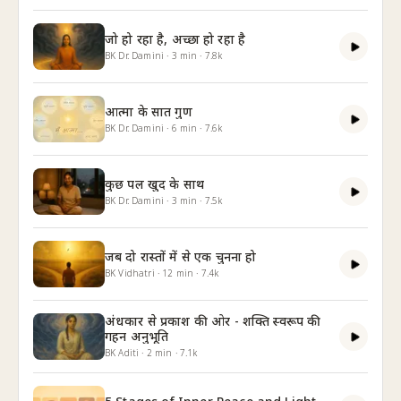
जो हो रहा है, अच्छा हो रहा है
BK Dr. Damini
·
3
min
·
7.8k
आत्मा के सात गुण
BK Dr. Damini
·
6
min
·
7.6k
कुछ पल खुद के साथ
BK Dr. Damini
·
3
min
·
7.5k
जब दो रास्तों में से एक चुनना हो
BK Vidhatri
·
12
min
·
7.4k
अंधकार से प्रकाश की ओर - शक्ति स्वरूप की
गहन अनुभूति
BK Aditi
·
2
min
·
7.1k