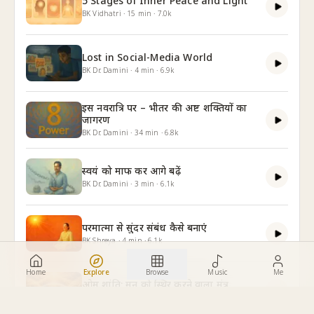
5 Stages of Inner Peace and Light
BK Vidhatri
·
15
min
·
7.0k
Lost in Social-Media World
BK Dr. Damini
·
4
min
·
6.9k
इस नवरात्रि पर – भीतर की अष्ट शक्तियों का
जागरण
BK Dr. Damini
·
34
min
·
6.8k
स्वयं को माफ कर आगे बढ़ें
BK Dr. Damini
·
3
min
·
6.1k
परमात्मा से सुंदर संबंध कैसे बनाएं
BK Shreya
·
4
min
·
6.1k
Home
Explore
Browse
Music
Me
ओम शांति: मन को स्थिर करने वाला मंत्र
BK Dr. Damini
·
8
min
·
6.0k