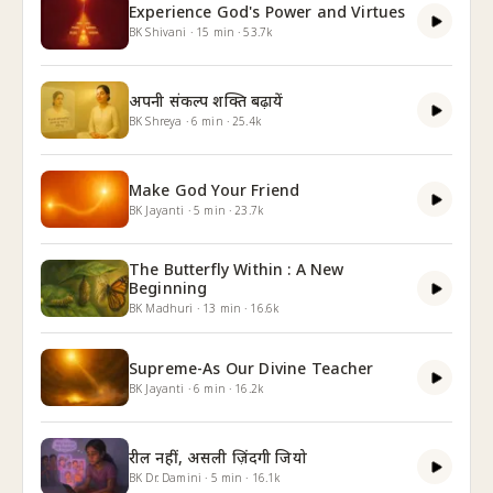
Experience God's Power and Virtues
BK Shivani
·
15
min
·
53.7k
अपनी संकल्प शक्ति बढ़ायें
BK Shreya
·
6
min
·
25.4k
Make God Your Friend
BK Jayanti
·
5
min
·
23.7k
The Butterfly Within : A New
Beginning
BK Madhuri
·
13
min
·
16.6k
Supreme-As Our Divine Teacher
BK Jayanti
·
6
min
·
16.2k
रील नहीं, असली ज़िंदगी जियो
BK Dr. Damini
·
5
min
·
16.1k