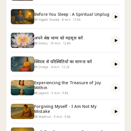
Before You Sleep : A Spiritual Unplug
BK Yogesh Sharda
·
8
min
·
13.0k
अपने श्रेष्ठ भाग्य को महसूस करें
BK Sheilu
·
10
min
·
12.8k
स्थिरता से परिस्थितियों का सामना करें
BK Shreya
·
4
min
·
12.2k
Experiencing the Treasure of Joy
Within
BK Jayanti
·
5
min
·
9.8k
Forgiving Myself - I Am Not My
Mistake
BK Madhuri
·
9
min
·
9.8k