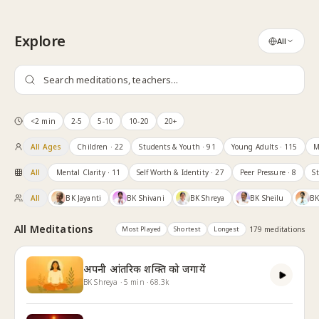
Skip to content
Explore
All
<2 min
2-5
5-10
10-20
20+
All Ages
Children
· 22
Students & Youth
· 91
Young Adults
· 115
M
All
Mental Clarity
· 11
Self Worth & Identity
· 27
Peer Pressure
· 8
S
All
BK Jayanti
BK Shivani
BK Shreya
BK Sheilu
BK
All Meditations
Most Played
Shortest
Longest
179
meditation
s
अपनी आंतरिक शक्ति को जगायें
BK Shreya
·
5
min
·
68.3k