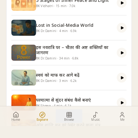
5 Stages of Inner Peace and Light
BK Vidhatri
·
15
min
·
7.0k
Lost in Social-Media World
BK Dr. Damini
·
4
min
·
6.9k
इस नवरात्रि पर – भीतर की अष्ट शक्तियों का
जागरण
BK Dr. Damini
·
34
min
·
6.8k
स्वयं को माफ कर आगे बढ़ें
BK Dr. Damini
·
3
min
·
6.2k
परमात्मा से सुंदर संबंध कैसे बनाएं
BK Shreya
·
4
min
·
6.1k
Home
Explore
Browse
Music
Me
ओम शांति: मन को स्थिर करने वाला मंत्र
BK Dr. Damini
·
8
min
·
6.0k