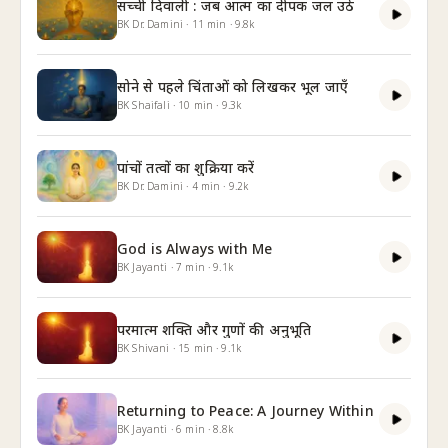
सच्ची दिवाली : जब आत्म का दीपक जल उठे
BK Dr. Damini
·
11
min
·
9.8k
सोने से पहले चिंताओं को लिखकर भूल जाएँ
BK Shaifali
·
10
min
·
9.3k
पांचों तत्वों का शुक्रिया करें
BK Dr. Damini
·
4
min
·
9.2k
God is Always with Me
BK Jayanti
·
7
min
·
9.1k
परमात्म शक्ति और गुणों की अनुभूति
BK Shivani
·
15
min
·
9.1k
Returning to Peace: A Journey Within
BK Jayanti
·
6
min
·
8.8k