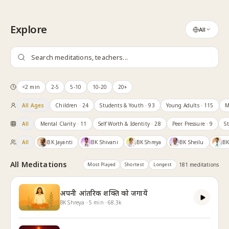
Skip to content
Explore
All
<2 min
2-5
5-10
10-20
20+
All Ages
Children
· 24
Students & Youth
· 93
Young Adults
· 115
M
All
Mental Clarity
· 11
Self Worth & Identity
· 28
Peer Pressure
· 9
S
All
BK Jayanti
BK Shivani
BK Shreya
BK Sheilu
BK
All Meditations
Most Played
Shortest
Longest
181
meditation
s
अपनी आंतरिक शक्ति को जगायें
BK Shreya
·
5
min
·
68.3k