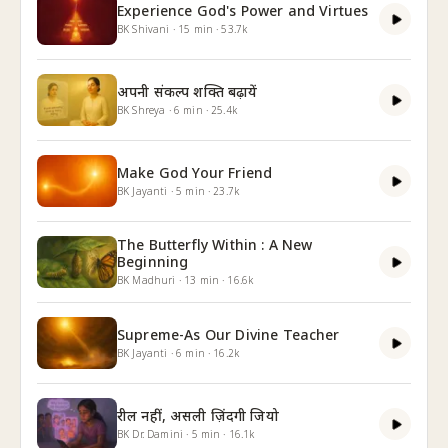
Experience God's Power and Virtues
BK Shivani
·
15
min
·
53.7k
अपनी संकल्प शक्ति बढ़ायें
BK Shreya
·
6
min
·
25.4k
Make God Your Friend
BK Jayanti
·
5
min
·
23.7k
The Butterfly Within : A New
Beginning
BK Madhuri
·
13
min
·
16.6k
Supreme-As Our Divine Teacher
BK Jayanti
·
6
min
·
16.2k
रील नहीं, असली ज़िंदगी जियो
BK Dr. Damini
·
5
min
·
16.1k