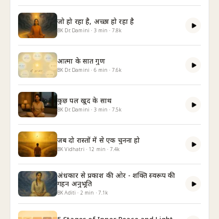
जो हो रहा है, अच्छा हो रहा है
BK Dr. Damini
·
3
min
·
7.8k
आत्मा के सात गुण
BK Dr. Damini
·
6
min
·
7.6k
कुछ पल खुद के साथ
BK Dr. Damini
·
3
min
·
7.5k
जब दो रास्तों में से एक चुनना हो
BK Vidhatri
·
12
min
·
7.4k
अंधकार से प्रकाश की ओर - शक्ति स्वरूप की
गहन अनुभूति
BK Aditi
·
2
min
·
7.1k