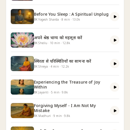
Before You Sleep : A Spiritual Unplug
BK Yogesh Sharda
·
8
min
·
13.0k
अपने श्रेष्ठ भाग्य को महसूस करें
BK Sheilu
·
10
min
·
12.8k
स्थिरता से परिस्थितियों का सामना करें
BK Shreya
·
4
min
·
12.2k
Experiencing the Treasure of Joy
Within
BK Jayanti
·
5
min
·
9.8k
Forgiving Myself - I Am Not My
Mistake
BK Madhuri
·
9
min
·
9.8k