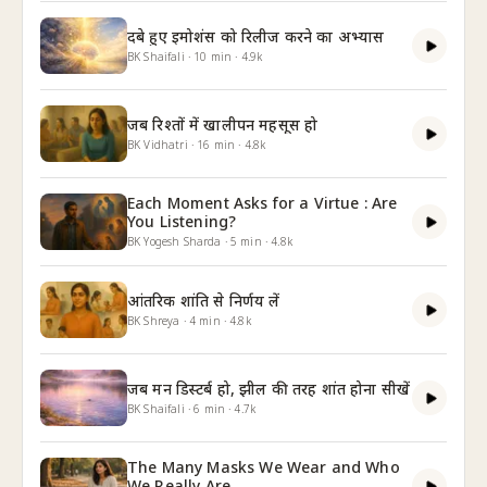
दबे हुए इमोशंस को रिलीज करने का अभ्यास
BK Shaifali
·
10
min
·
4.9k
जब रिश्तों में खालीपन महसूस हो
BK Vidhatri
·
16
min
·
4.8k
Each Moment Asks for a Virtue : Are
You Listening?
BK Yogesh Sharda
·
5
min
·
4.8k
आंतरिक शांति से निर्णय लें
BK Shreya
·
4
min
·
4.8k
जब मन डिस्टर्ब हो, झील की तरह शांत होना सीखें
BK Shaifali
·
6
min
·
4.7k
The Many Masks We Wear and Who
We Really Are