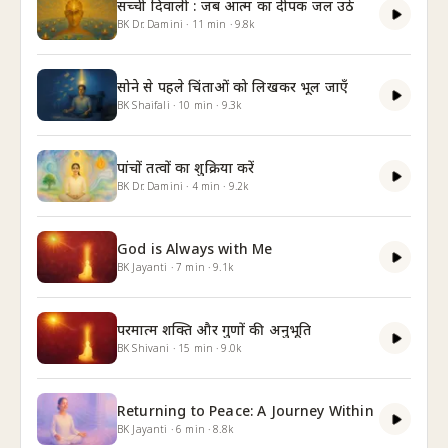
सच्ची दिवाली : जब आत्म का दीपक जल उठे
BK Dr. Damini
·
11
min
·
9.8k
सोने से पहले चिंताओं को लिखकर भूल जाएँ
BK Shaifali
·
10
min
·
9.3k
पांचों तत्वों का शुक्रिया करें
BK Dr. Damini
·
4
min
·
9.2k
God is Always with Me
BK Jayanti
·
7
min
·
9.1k
परमात्म शक्ति और गुणों की अनुभूति
BK Shivani
·
15
min
·
9.0k
Returning to Peace: A Journey Within
BK Jayanti
·
6
min
·
8.8k