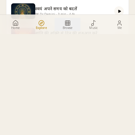
स्वयं अपने समय को बदलें
BK Dr. Damini
·
3
min
·
4.4k
Home
Explore
Browse
Music
Me
शांति की शक्ति से दिन की शुरुआत करें
BK Sheilu
·
10
min
·
4.3k
दुआएं दो दुआएं लो
BK Shreya
·
4
min
·
4.3k
The Truth About Feeling Left Behind
BK Dr. Damini
·
5
min
·
4.2k
मैं सतयुगी दिव्य आत्मा हूँ
BK Shivani
·
7
min
·
4.2k
परमात्मा के असीम प्यार की अनुभूति