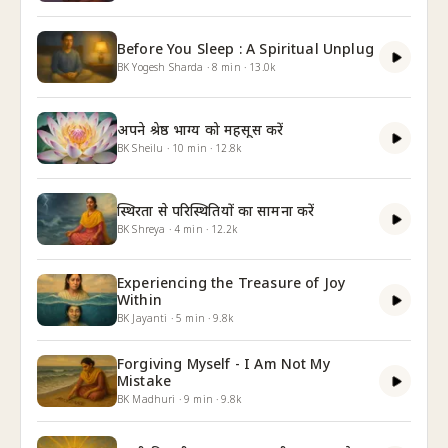
Before You Sleep : A Spiritual Unplug
BK Yogesh Sharda
·
8
min
·
13.0k
अपने श्रेष्ठ भाग्य को महसूस करें
BK Sheilu
·
10
min
·
12.8k
स्थिरता से परिस्थितियों का सामना करें
BK Shreya
·
4
min
·
12.2k
Experiencing the Treasure of Joy
Within
BK Jayanti
·
5
min
·
9.8k
Forgiving Myself - I Am Not My
Mistake
BK Madhuri
·
9
min
·
9.8k