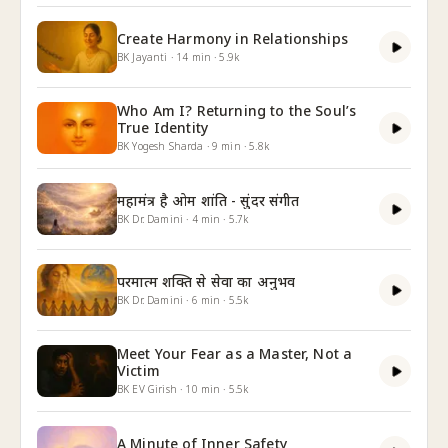
Create Harmony in Relationships
BK Jayanti
·
14
min
·
5.9k
Who Am I? Returning to the Soul’s
True Identity
BK Yogesh Sharda
·
9
min
·
5.8k
महामंत्र है ओम शांति - सुंदर संगीत
BK Dr. Damini
·
4
min
·
5.7k
परमात्म शक्ति से सेवा का अनुभव
BK Dr. Damini
·
6
min
·
5.5k
Meet Your Fear as a Master, Not a
Victim
BK EV Girish
·
10
min
·
5.5k
A Minute of Inner Safety