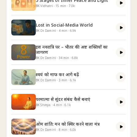
5 Stages of Inner Peace and Light
BK Vidhatri
·
15
min
·
7.0k
Lost in Social-Media World
BK Dr. Damini
·
4
min
·
6.9k
इस नवरात्रि पर – भीतर की अष्ट शक्तियों का
जागरण
BK Dr. Damini
·
34
min
·
6.8k
स्वयं को माफ कर आगे बढ़ें
BK Dr. Damini
·
3
min
·
6.1k
परमात्मा से सुंदर संबंध कैसे बनाएं
BK Shreya
·
4
min
·
6.1k
ओम शांति: मन को स्थिर करने वाला मंत्र
BK Dr. Damini
·
8
min
·
6.0k