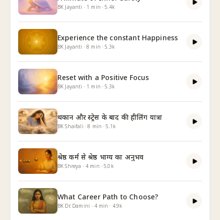
BK Jayanti
·
1
min
·
5.4k
Experience the constant Happiness
BK Jayanti
·
8
min
·
5.3k
Reset with a Positive Focus
BK Jayanti
·
1
min
·
5.3k
थकान और स्ट्रेस के बाद की हीलिंग यात्रा
BK Shaifali
·
8
min
·
5.1k
श्रेष्ठ कर्म से श्रेष्ठ भाग्य का अनुभव
BK Shreya
·
4
min
·
5.0k
What Career Path to Choose?
BK Dr. Damini
·
4
min
·
4.9k