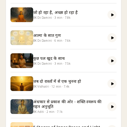
जो हो रहा है, अच्छा हो रहा है
BK Dr. Damini
·
3
min
·
7.8k
आत्मा के सात गुण
BK Dr. Damini
·
6
min
·
7.6k
कुछ पल खुद के साथ
BK Dr. Damini
·
3
min
·
7.5k
जब दो रास्तों में से एक चुनना हो
BK Vidhatri
·
12
min
·
7.4k
अंधकार से प्रकाश की ओर - शक्ति स्वरूप की
गहन अनुभूति
BK Aditi
·
2
min
·
7.1k