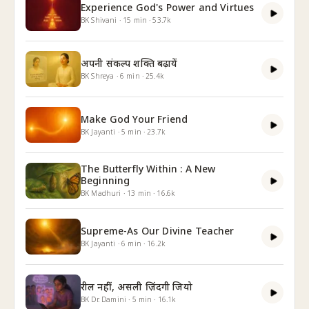
Experience God's Power and Virtues
BK Shivani
·
15
min
·
53.7k
अपनी संकल्प शक्ति बढ़ायें
BK Shreya
·
6
min
·
25.4k
Make God Your Friend
BK Jayanti
·
5
min
·
23.7k
The Butterfly Within : A New
Beginning
BK Madhuri
·
13
min
·
16.6k
Supreme-As Our Divine Teacher
BK Jayanti
·
6
min
·
16.2k
रील नहीं, असली ज़िंदगी जियो
BK Dr. Damini
·
5
min
·
16.1k