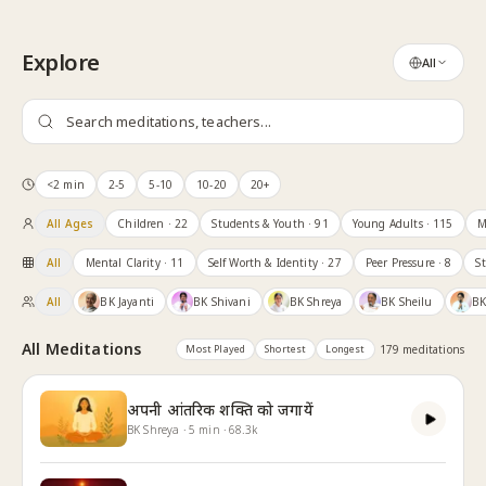
Skip to content
Explore
All
<2 min
2-5
5-10
10-20
20+
All Ages
Children
· 22
Students & Youth
· 91
Young Adults
· 115
M
All
Mental Clarity
· 11
Self Worth & Identity
· 27
Peer Pressure
· 8
S
All
BK Jayanti
BK Shivani
BK Shreya
BK Sheilu
BK
All Meditations
Most Played
Shortest
Longest
179
meditation
s
अपनी आंतरिक शक्ति को जगायें
BK Shreya
·
5
min
·
68.3k