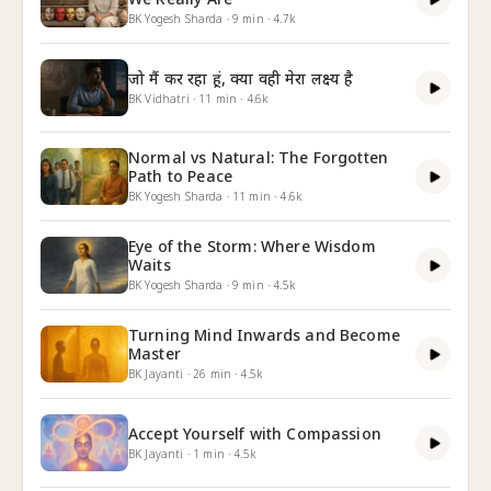
BK Yogesh Sharda
·
9
min
·
4.7k
जो मैं कर रहा हूं, क्या वही मेरा लक्ष्य है
BK Vidhatri
·
11
min
·
4.6k
Normal vs Natural: The Forgotten
Path to Peace
BK Yogesh Sharda
·
11
min
·
4.6k
Eye of the Storm: Where Wisdom
Waits
BK Yogesh Sharda
·
9
min
·
4.5k
Turning Mind Inwards and Become
Master
BK Jayanti
·
26
min
·
4.5k
Accept Yourself with Compassion
BK Jayanti
·
1
min
·
4.5k