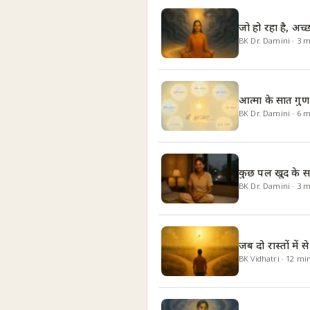
जो हो रहा है, अच्छ
BK Dr. Damini
·
3
m
आत्मा के सात गुण
BK Dr. Damini
·
6
m
कुछ पल खुद के 
BK Dr. Damini
·
3
m
जब दो रास्तों में 
BK Vidhatri
·
12
mi