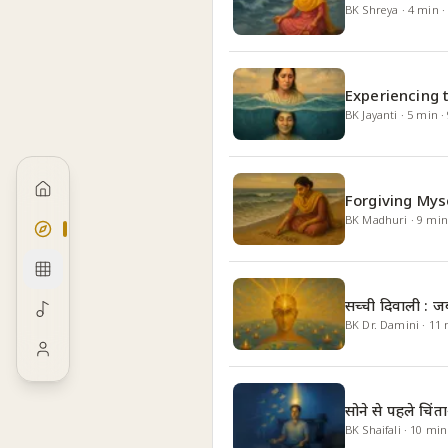
BK Shreya
·
4
min
Experiencing 
BK Jayanti
·
5
min
·
Forgiving Mys
BK Madhuri
·
9
min
सच्ची दिवाली : 
BK Dr. Damini
·
11
सोने से पहले चि
BK Shaifali
·
10
min