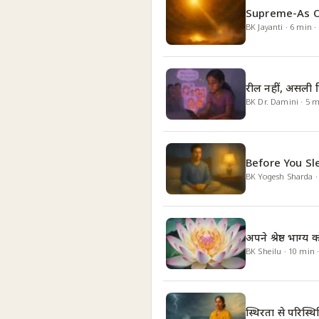
Supreme-As O
BK Jayanti
·
6
min
·
रील नहीं, असली ज
BK Dr. Damini
·
5
m
Before You Sle
BK Yogesh Sharda
अपने श्रेष्ठ भाग्य
BK Sheilu
·
10
min
स्थिरता से परिस्थि