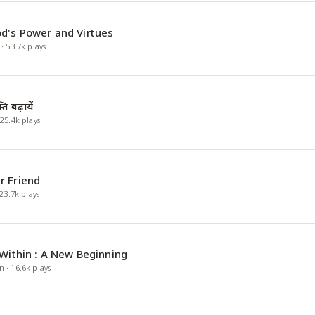
d's Power and Virtues
·
53.7k
plays
ि बढ़ायें
·
25.4k
plays
r Friend
23.7k
plays
 Within : A New Beginning
n
·
16.6k
plays