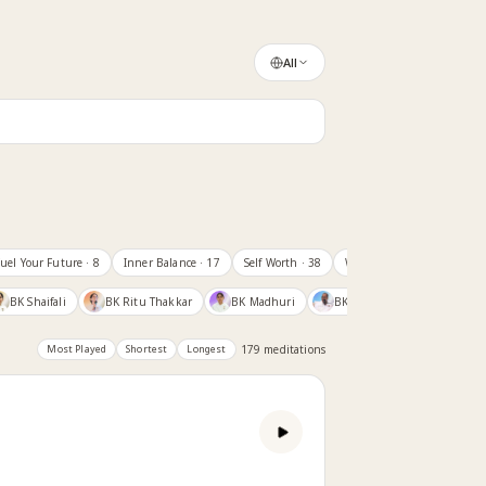
All
uel Your Future
· 8
Inner Balance
· 17
Self Worth
· 38
Work & Pressure
· 12
E
BK Shaifali
BK Ritu Thakkar
BK Madhuri
BK EV Girish
BK Yoge
Most Played
Shortest
Longest
179
meditation
s