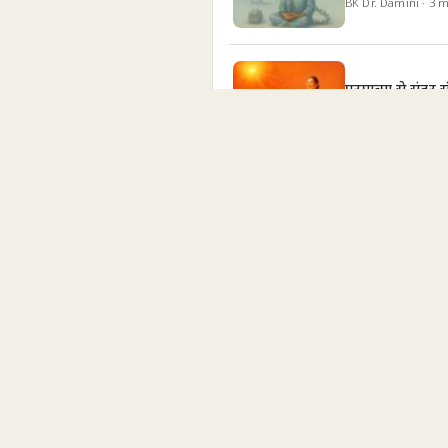
BK Dr. Damini
·
3
m
परमात्मा से सुंदर 
BK Shreya
·
4
min
ओम शांति: मन को स
BK Dr. Damini
·
8
m
Create Harmon
BK Jayanti
·
14
min
Who Am I? Ret
BK Yogesh Sharda