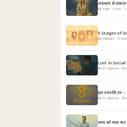
अंधकार से प्रका
BK Aditi
·
2
min
·
7.
5 Stages of I
BK Vidhatri
·
15
mi
Lost in Socia
BK Dr. Damini
·
4
m
इस नवरात्रि पर –
BK Dr. Damini
·
34
स्वयं को माफ कर आ