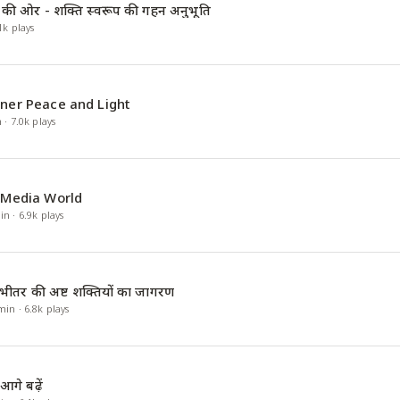
श की ओर - शक्ति स्वरूप की गहन अनुभूति
1k
plays
nner Peace and Light
n
·
7.0k
plays
l-Media World
in
·
6.9k
plays
 भीतर की अष्ट शक्तियों का जागरण
min
·
6.8k
plays
गे बढ़ें