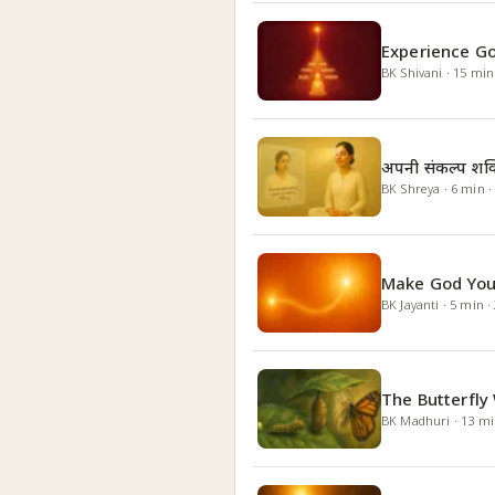
Experience Go
BK Shivani
·
15
min
अपनी संकल्प शक्त
BK Shreya
·
6
min
Make God You
BK Jayanti
·
5
min
·
The Butterfly
BK Madhuri
·
13
mi