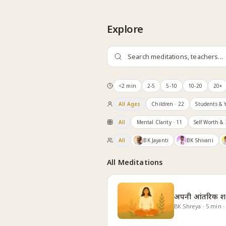
Skip to content
Explore
<2 min
2-5
5-10
10-20
20+
All Ages
Children
· 22
Students & 
All
Mental Clarity
· 11
Self Worth & 
All
BK Jayanti
BK Shivani
All Meditations
अपनी आंतरिक शक्
BK Shreya
·
5
min