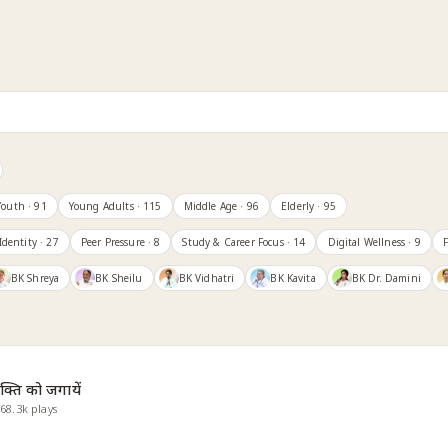
Youth
· 91
Young Adults
· 115
Middle Age
· 96
Elderly
· 95
Identity
· 27
Peer Pressure
· 8
Study & Career Focus
· 14
Digital Wellness
· 9
F
BK Shreya
BK Sheilu
BK Vidhatri
BK Kavita
BK Dr. Damini
ति को जगायें
·
68.3k
plays