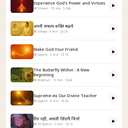
Experience God's Power and Virtues
BK Shivani
·
15
min
·
53.8k
अपनी संकल्प शक्ति बढ़ायें
BK Shreya
·
6
min
·
25.5k
Make God Your Friend
BK Jayanti
·
5
min
·
23.7k
The Butterfly Within : A New
Beginning
BK Madhuri
·
13
min
·
16.6k
Supreme-As Our Divine Teacher
BK Jayanti
·
6
min
·
16.2k
रील नहीं, असली ज़िंदगी जियो
BK Dr. Damini
·
5
min
·
16.1k