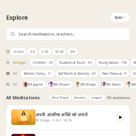
Skip to content
Explore
All
<2 min
2-5
5-10
10-20
20+
All Ages
Children
· 24
Students & Youth
· 95
Young Adults
· 118
M
All
Mental Clarity
· 11
Self Worth & Identity
· 29
Peer Pressure
· 9
S
All
BK Jayanti
BK Shivani
BK Shreya
BK Sheilu
BK
All Meditations
Most Played
Shortest
Longest
185
meditation
s
अपनी आंतरिक शक्ति को जगायें
BK Shreya
·
5
min
·
68.3k