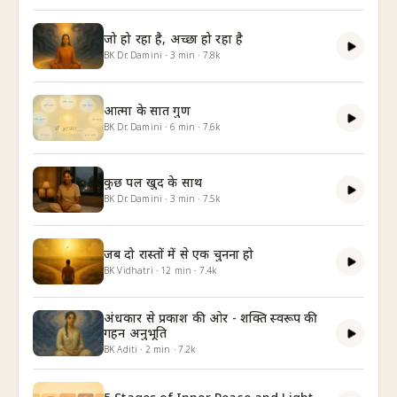
जो हो रहा है, अच्छा हो रहा है
BK Dr. Damini
·
3
min
·
7.8k
आत्मा के सात गुण
BK Dr. Damini
·
6
min
·
7.6k
कुछ पल खुद के साथ
BK Dr. Damini
·
3
min
·
7.5k
जब दो रास्तों में से एक चुनना हो
BK Vidhatri
·
12
min
·
7.4k
अंधकार से प्रकाश की ओर - शक्ति स्वरूप की
गहन अनुभूति
BK Aditi
·
2
min
·
7.2k