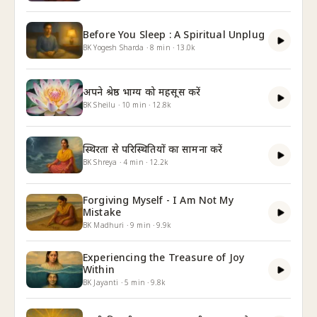
Before You Sleep : A Spiritual Unplug
BK Yogesh Sharda
·
8
min
·
13.0k
अपने श्रेष्ठ भाग्य को महसूस करें
BK Sheilu
·
10
min
·
12.8k
स्थिरता से परिस्थितियों का सामना करें
BK Shreya
·
4
min
·
12.2k
Forgiving Myself - I Am Not My
Mistake
BK Madhuri
·
9
min
·
9.9k
Experiencing the Treasure of Joy
Within
BK Jayanti
·
5
min
·
9.8k