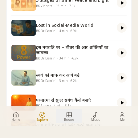
5 Stages of Inner Peace and Light
BK Vidhatri
·
15
min
·
7.1k
Lost in Social-Media World
BK Dr. Damini
·
4
min
·
6.9k
इस नवरात्रि पर – भीतर की अष्ट शक्तियों का
जागरण
BK Dr. Damini
·
34
min
·
6.8k
स्वयं को माफ कर आगे बढ़ें
BK Dr. Damini
·
3
min
·
6.2k
परमात्मा से सुंदर संबंध कैसे बनाएं
BK Shreya
·
4
min
·
6.1k
Home
Explore
Browse
Music
Me
ओम शांति: मन को स्थिर करने वाला मंत्र
BK Dr. Damini
·
8
min
·
6.1k