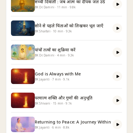
सच्ची दिवाली : जब आत्म का दीपक जल उठे
BK Dr. Damini
·
11
min
·
9.8k
सोने से पहले चिंताओं को लिखकर भूल जाएँ
BK Shaifali
·
10
min
·
9.3k
पांचों तत्वों का शुक्रिया करें
BK Dr. Damini
·
4
min
·
9.3k
God is Always with Me
BK Jayanti
·
7
min
·
9.1k
परमात्म शक्ति और गुणों की अनुभूति
BK Shivani
·
15
min
·
9.1k
Returning to Peace: A Journey Within
BK Jayanti
·
6
min
·
8.8k