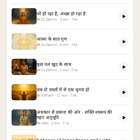
जो हो रहा है, अच्छा हो रहा है
BK Dr. Damini
·
3
min
·
7.8k
आत्मा के सात गुण
BK Dr. Damini
·
6
min
·
7.6k
कुछ पल खुद के साथ
BK Dr. Damini
·
3
min
·
7.5k
जब दो रास्तों में से एक चुनना हो
BK Vidhatri
·
12
min
·
7.4k
अंधकार से प्रकाश की ओर - शक्ति स्वरूप की
गहन अनुभूति
BK Aditi
·
2
min
·
7.1k