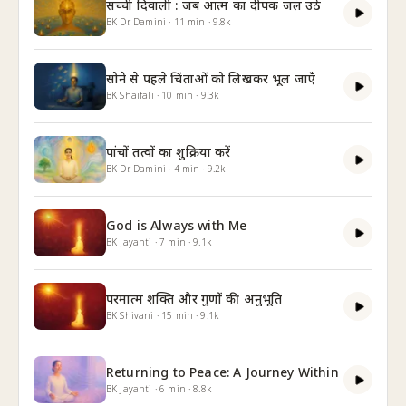
सच्ची दिवाली : जब आत्म का दीपक जल उठे
BK Dr. Damini
·
11
min
·
9.8k
सोने से पहले चिंताओं को लिखकर भूल जाएँ
BK Shaifali
·
10
min
·
9.3k
पांचों तत्वों का शुक्रिया करें
BK Dr. Damini
·
4
min
·
9.2k
God is Always with Me
BK Jayanti
·
7
min
·
9.1k
परमात्म शक्ति और गुणों की अनुभूति
BK Shivani
·
15
min
·
9.1k
Returning to Peace: A Journey Within
BK Jayanti
·
6
min
·
8.8k