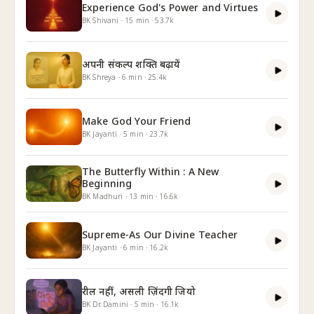
Experience God's Power and Virtues
BK Shivani
·
15
min
·
53.7k
अपनी संकल्प शक्ति बढ़ायें
BK Shreya
·
6
min
·
25.4k
Make God Your Friend
BK Jayanti
·
5
min
·
23.7k
The Butterfly Within : A New
Beginning
BK Madhuri
·
13
min
·
16.6k
Supreme-As Our Divine Teacher
BK Jayanti
·
6
min
·
16.2k
रील नहीं, असली ज़िंदगी जियो
BK Dr. Damini
·
5
min
·
16.1k