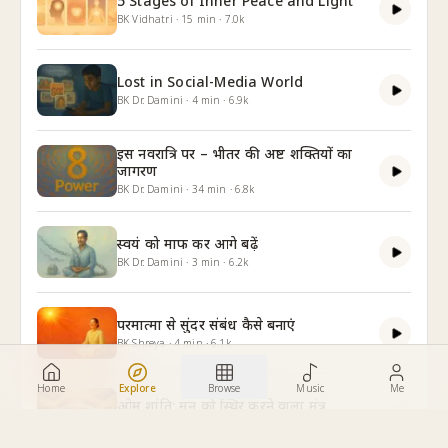
5 Stages of Inner Peace and Light
BK Vidhatri
·
15
min
·
7.0k
Lost in Social-Media World
BK Dr. Damini
·
4
min
·
6.9k
इस नवरात्रि पर – भीतर की अष्ट शक्तियों का
जागरण
BK Dr. Damini
·
34
min
·
6.8k
स्वयं को माफ कर आगे बढ़ें
BK Dr. Damini
·
3
min
·
6.2k
परमात्मा से सुंदर संबंध कैसे बनाएं
BK Shreya
·
4
min
·
6.1k
Home
Explore
Browse
Music
Me
ओम शांति: मन को स्थिर करने वाला मंत्र
BK Dr. Damini
·
8
min
·
6.0k