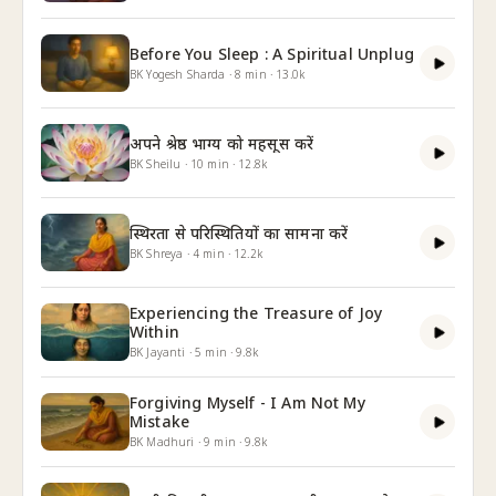
Before You Sleep : A Spiritual Unplug
BK Yogesh Sharda
·
8
min
·
13.0k
अपने श्रेष्ठ भाग्य को महसूस करें
BK Sheilu
·
10
min
·
12.8k
स्थिरता से परिस्थितियों का सामना करें
BK Shreya
·
4
min
·
12.2k
Experiencing the Treasure of Joy
Within
BK Jayanti
·
5
min
·
9.8k
Forgiving Myself - I Am Not My
Mistake
BK Madhuri
·
9
min
·
9.8k