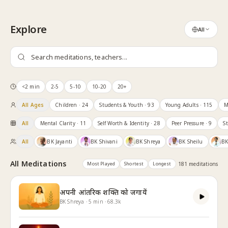
Skip to content
Explore
All
<2 min
2-5
5-10
10-20
20+
All Ages
Children
· 24
Students & Youth
· 93
Young Adults
· 115
M
All
Mental Clarity
· 11
Self Worth & Identity
· 28
Peer Pressure
· 9
S
All
BK Jayanti
BK Shivani
BK Shreya
BK Sheilu
BK
All Meditations
Most Played
Shortest
Longest
181
meditation
s
अपनी आंतरिक शक्ति को जगायें
BK Shreya
·
5
min
·
68.3k