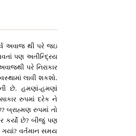
ર્વ અવાજ થી પરે જઇ
આવતાં પણ અતીન્દ્રિય
અવાજથી પરે નિરાકાર
વસ્થામાં લાવી શકશો.
ની છે. હમણાં-હમણાં
ાકાર રુપમાં દરેક ને
છે? બ્રાહ્મણ રુપમાં તો
કાર કર્યો છે? બીજું પણ
લી ગયાં? વર્તમાન સમય