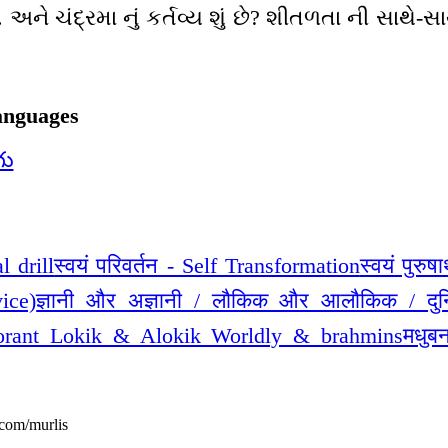
. અને ચંદ્રમા નું કર્તવ્ય શું છે? શીતળતા ની સાથે
.
anguages
గు
l drill
स्वयं परिवर्तन - Self Transformation
स्वयं पुरुष
vice)
ज्ञानी और अज्ञानी / लौकिक और आलौकिक / दुनि
orant Lokik & Alokik Worldly & brahmins
मधुब
com/murlis