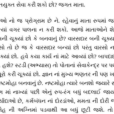
તિયુક્ત સેવા કરી શકો છો? જગત માતા.
 નો જ પ્રોગ્રામ છે ને. રહેવાનું માતા રુપમાં
ન્યાં વગર પાલના ન કરી શકો. આજે માતાઓને શેના
ની ચૂક્યાં છો કે બનવાનું છે? વારસદાર બની ચૂક્ય
સો તો છે જ કે વારસદાર બન્યાં છો પરંતુ વારસો ન
યાં છો. હવે કયા કાર્ય નાં માટે આવ્યાં છો? બાપ
યાં હશે? સ્ટડી (અભ્યાસ) તો પોતાનાં સેવાકેન્દ્ર પર 
રો કરી ચૂક્યાં છો. જ્ઞાન નાં મુખ્ય ભણતર ની પણ 
 નષ્ટમોહા બનવાનું છે. નષ્ટમોહા ત્યારે બનશો જ્યારે 
માં નાખ્યાં પછી એનું રુપ-રંગ બધું બદલાઈ જાય
ાદાઓ છે, કર્મબંધન નાં દોરડાંઓ, મમતા ની દોરી જે 
ેહ ની અગ્નિમાં પડવાથી આ બધું છૂટી જશે. તો 