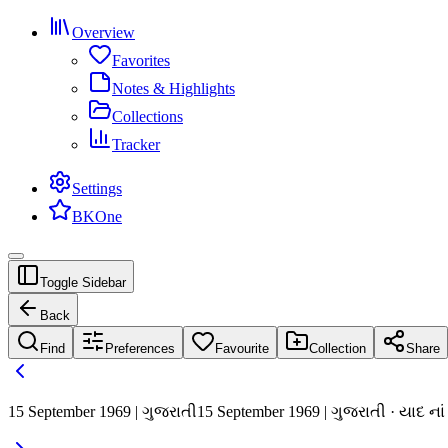
Overview
Favorites
Notes & Highlights
Collections
Tracker
Settings
BKOne
Toggle Sidebar
Back
Find
Preferences
Favourite
Collection
Share
15 September 1969 | ગુજરાતી
15 September 1969 | ગુજરાતી · યાદ ન