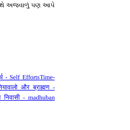
-સાથે અજવાળું પણ આપે
ार्थ - Self Efforts
Time-
यावालो और ब्राह्मण -
न निवासी - madhuban