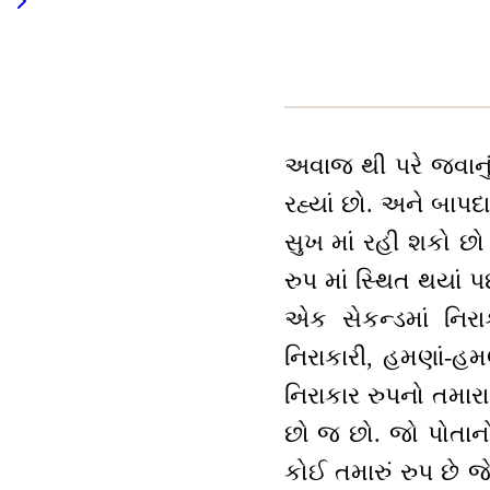
અવાજ થી પરે જવાનુ
રહ્યાં છો. અને બાપ
સુખ માં રહી શકો છ
રુપ માં સ્થિત થયાં
એક સેકન્ડમાં નિરા
નિરાકારી, હમણાં-હમ
નિરાકાર રુપનો તમારા થ
છો જ છો. જો પોતાનો સા
કોઈ તમારું રુપ છે જ