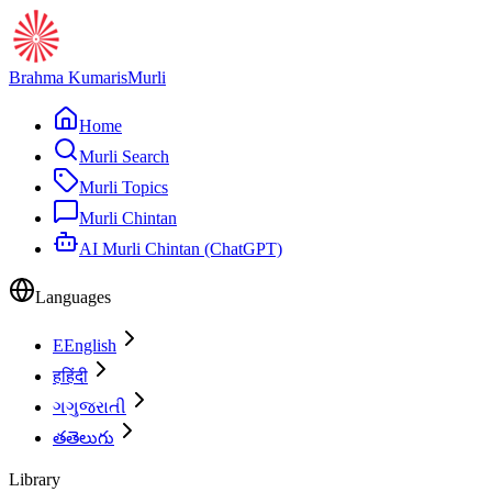
Brahma Kumaris
Murli
Home
Murli Search
Murli Topics
Murli Chintan
AI Murli Chintan (ChatGPT)
Languages
E
English
ह
हिंदी
ગ
ગુજરાતી
త
తెలుగు
Library