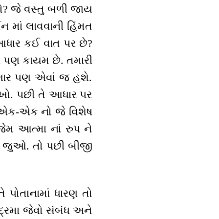
છો? જે વસ્તુ બળી જાય
ન માં લાવવાની હિંમત
 આધાર કઈ વાત પર છે?
ી પણ કાયમ છે. તમારી
દગાર પણ એવાં જ હશે.
ાખો. પછી તે આધાર પર
. એક-એક નો જે વિશેષ
જેમ આત્મા નાં રુપ ને
રફ જુઓ. તો પછી બીજી
તે પોતાનામાં ધારણ તો
ંદ્રમા જેવો સંબંધ અને