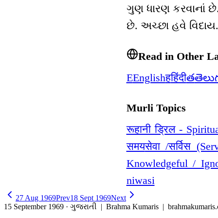
ગુણ ધારણ કરવાનાં છે
છે. અચ્છા હવે વિદાય
Read in Other L
E
English
ह
हिंदी
త
తెలు
Murli Topics
रूहानी ड्रिल - Spiritua
समय
सेवा /सर्विस (Ser
Knowledgeful / Ign
niwasi
27 Aug 1969
Prev
18 Sept 1969
Next
15 September 1969 · ગુજરાતી
| Brahma Kumaris | brahmakumaris.