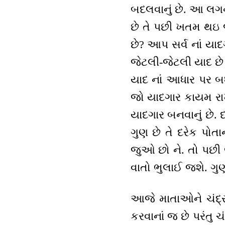
બદલવાનું છે. આ લગન 
છે તે પછી ખતમ થઇ જ
છે? આપ સર્વ નાં યા
જેટલી-જેટલી યાદ છે
યાદ નાં આધાર પર બધ
જો યાદગાર કાયમ રાખ
યાદગાર બનવાનું છે.
ગુણ છે તે દરેક પોતા
જુઓ છો ને. તો પછી 
વાતો ભુલાઈ જશે. ગુણ
આજે માતાઓને ચંદ્રમા
કરવાનાં જ છે પરંતુ ચ