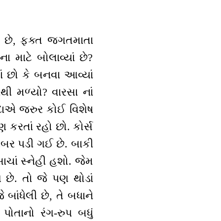
 જ છે, ફક્ત જગતમાતા
 માટે બોલાવ્યાં છે?
ાં છો કે બનવા આવ્યાં
થી મળ્યો? વારસા નાં
દાદાએ જરુર કોઈ વિશેષ
પણ કરતાં રહો છો. કોર્સ
ખબર પડી ગઈ છે. બાકી
સાચાં સ્નેહી હશો. જેમ
 છે. તો જે પણ થોડાં
બાંધેલી છે, તે બધાને
પોતાનો રંગ-રુપ બધું