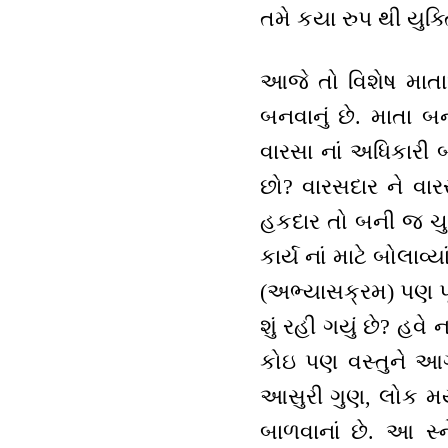
તમે કયા રુપ થી યુક્
આજે તો વિશેષ માતાઓ
બનવાનું છે. માતા બ
વારસા નાં અધિકારી બ
છો? વારસદાર ને વાર
હકદાર તો બની જ ચુક્
કાર્ય નાં માટે બોલાવ્
(અભ્યાસક્રમ) પણ પૂ
શું રહી ગયું છે? હવે
કોઇ પણ વસ્તુને આગ 
આસુરી ગુણ, લોક મર્ય
બાળવાનાં છે. આ સ્ન