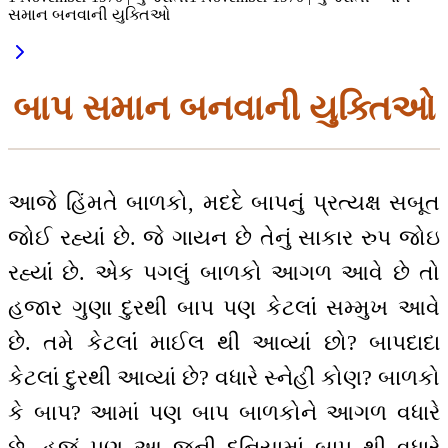
સમાન બનવાની યુક્તિઓ
બાપ સમાન બનવાની યુક્તિઓ
આજે હિંમતે બાળકો, મદદે બાપનું પ્રત્યક્ષ સબૂત
જોઈ રહ્યાંં છે. જે ગાયન છે તેનું સાકાર રુપ જોઇ
રહ્યાંં છે. એક પગલું બાળકો આગળ આવે છે તો
હજાર ગુણા દુરથી બાપ પણ કેટલાંં સમ્મુખ આવે
છે. તમે કેટલાંં માઈલ થી આવ્યાંં છો? બાપદાદા
કેટલાં દુરથી આવ્યાં છે? વધારે સ્નેહી કોણ? બાળકો
કે બાપ? આમાં પણ બાપ બાળકોને આગળ વધારે
છે. હજું પણ આ જૂની દુનિયામાં બાપ થી વધારે