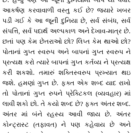
આકર્ષણ કરવાવાળી વસ્તુ કઈ છે? જ્યારે ખબર
પડી ગઈ કે આ જૂની દુનિયા છે, સર્વ સંબંધ, સર્વ
સંપત્તિ, સર્વ પદાર્થ અલ્પકાળ અને દેખાવ-માત્ર છે.
છતાં પણ કેમ છેતરાઓ છો? લિપ્ત કેમ થાઓ છો?
પોતાનાં ગુપ્ત સ્વરુપ અને બાપનાં ગુપ્ત સ્વરુપ ને
પ્રત્યક્ષ કરો ત્યારે બાપનાં ગુપ્ત કર્તવ્ય ને પ્રત્યક્ષ
કરી શકશો. તમારું શક્તિસ્વરુપ પ્રખ્યાત થઇ
જશે. હમણાં ગુપ્ત છે. ફક્ત એક શબ્દ યાદ રાખો
તો પોતાનાં ગુપ્ત રુપને પ્રેક્ટિકલ (વ્યવહાર) માં
લાવી શકો છો. તે કયો શબ્દ છે? ફક્ત અંતર શબ્દ.
અંતર માં બંને રહસ્ય આવી જાય છે. અંતર
કોન્ટ્રાસ્ટ (તફાવત) ને પણ કહેવાય છે અને