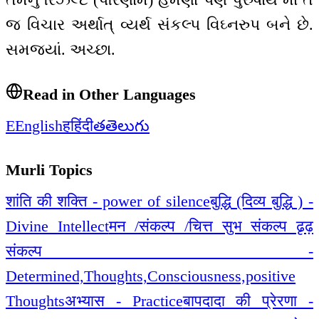
જ વિચાર અર્થાત્ વ્યર્થ સંકલ્પ વિઘ્નરુપ બને છે.
સમજ્યાં. અચ્છા.
Read in Other Languages
E
English
ह
हिंदी
త
తెలుగు
Murli Topics
शांति की शक्ति - power of silence
बुद्धि (दिव्य बुद्धि ) -
Divine Intellect
मन /संकल्प /चित्त सुभ संकल्प ढृढ़
संकल्प -
Determined,Thoughts,Consciousness,positive
Thoughts
अभ्यास - Practice
बापदादा की प्रेरणा -