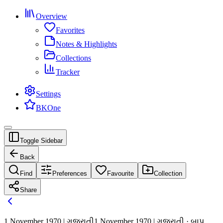
Overview
Favorites
Notes & Highlights
Collections
Tracker
Settings
BKOne
Toggle Sidebar
Back
Find
Preferences
Favourite
Collection
Share
1 November 1970 | ગુજરાતી
1 November 1970 | ગુજરાતી · બાપ