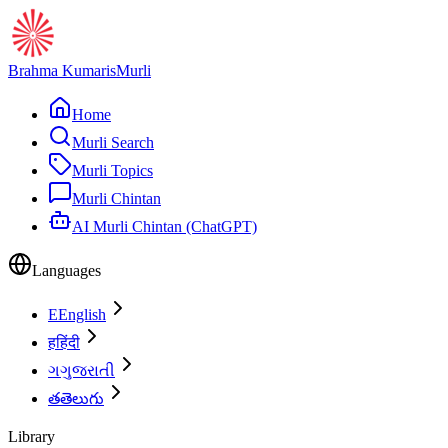
Brahma Kumaris
Murli
Home
Murli Search
Murli Topics
Murli Chintan
AI Murli Chintan (ChatGPT)
Languages
E
English
ह
हिंदी
ગ
ગુજરાતી
త
తెలుగు
Library