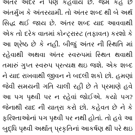
અંતર અંદર ને પણ કહેવાય છે. જેમ કહે છે
અંતર્મુખ કે અંતરયામી. તો અંતર શબ્દ થી બે અર્થ
સિદ્ધ થઈ જાય છે. અંતર શબ્દ યાદ આવવાથી
એક તો દરેક વાતમાં કોન્ટ્રાસ્ટ (તફાવત) કરશો કે
આ શ્રેષ્ઠ છે કે નહીં. બીજું અંતર ની સ્થિતિ માં
રહેવાથી અથવા અંતર સ્વરુપમાં સ્થિત થવાથી
તમારું ગુપ્ત સ્વરુપ પ્રત્યક્ષ થઇ જશે. એક શબ્દ
ને યાદ રાખવાથી જીવન ને બદલી શકો છો. હમણાં
જેવી સમયની ગતિ ચાલી રહી છે તે પ્રમાણે હવે
આ પગ પૃથ્વી પર ન રહેવાં જોઈએ. કયો પગ?
જેનાથી યાદ ની યાત્રા કરો છો. કહેવત છે ને કે
ફરિશ્તાઓનાં પગ પૃથ્વી પર નથી હોતાં. તો હવે આ
બુદ્ધિ પૃથ્વી અર્થાત્ પ્રકૃતિનાં આકર્ષણ થી પરે થઇ