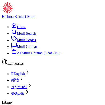
Brahma Kumaris
Murli
Home
Murli Search
Murli Topics
Murli Chintan
AI Murli Chintan (ChatGPT)
Languages
E
English
ह
हिंदी
ગ
ગુજરાતી
త
తెలుగు
Library