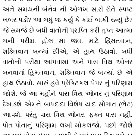
અને સમયની બંનેવ ની ઓળખ સારી રીતે સ્પષ્ટ
ખબર પડી? આ બધું જ કર્યું કે કાંઈ બાકી રહ્યું છે?
જે સમજે છે બધી વાતોની પ્રાપ્તિ કરી તૃપ્ત આત્મા
બની પરીક્ષા હોલ માં જવા માટે હિંમતવાન,
શક્તિવાન બન્યાં છીએ, એ હાથ ઉઠાવો. બધી
વાતોની પરીક્ષા આપવામાં અને પાસ વિથ ઓનર
બનવાનાં હિમતવાન, શક્તિવાન જે બન્યાં છે એ
હાથ ઉઠાવો. સારું હવે પ્રેક્ટિકલ પેપર નું પરિણામ
જોશે. જે આ મહીને પાસ વિથ ઓનર નું પરિણામ
દેખાડશે એમને બાપદાદા વિશેષ યાદ સોગાત (ભેટ)
આપશે. પરંતુ પાસ વિથ ઓનર. ફક્ત પાસ નહીં.
પોત-પોતાનું પરિણામ લખી મોકલજો. પછી જોશે