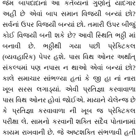
જેમ બાપદાદાનાં આ કર્તવ્યનાં ગુણોનું યાદગાર
અહીં છે એવાં બાપ સમાન વિજયી બન્યાં છો?
સર્વનાં ઉપર વિજયી બન્યાં છો. તમારી ઉપર બીજું
કોઈ વિજયી બની શકે છે? આવી સ્થિતિ ભઠ્ઠી માં
બનાવી છે. ભઠ્ઠીથી ગયા પછી પ્રેક્ટિકલ
(વ્યવહારિક) પેપર હશે. પાસ વિથ ઓનર અર્થાત્
સંકલ્પમાં પણ નપાસ ન થાઓ એવાં બન્યાં છો?
કાલે સમાચાર સાંભળ્યા હતાં કે જી હા નાં નારા
ખૂબ સરસ લગાડ્યાં. એવી પ્રતિજ્ઞા કરવાવાળા
પાસ વિથ ઓનર હોવાં જોઈએ. માયાને ચેલેન્જ છે
કે પ્રતિજ્ઞા કરવાવાળા ની ખૂબ જ પ્રેક્ટિકલ
પરીક્ષા લે. સામનો કરવાની શક્તિ સદૈવ પોતાનામાં
કાયમ રાખવાની છે. જે અષ્ટશક્તિ સંભળાવી હતી