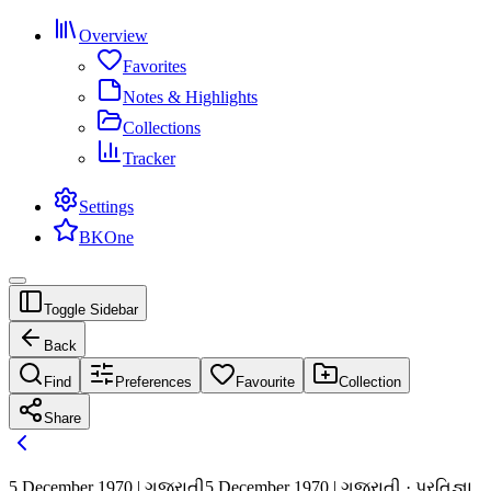
Overview
Favorites
Notes & Highlights
Collections
Tracker
Settings
BKOne
Toggle Sidebar
Back
Find
Preferences
Favourite
Collection
Share
5 December 1970 | ગુજરાતી
5 December 1970 | ગુજરાતી · પ્રતિજ્ઞા