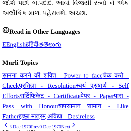
જોશે પછી બાપદાદા આવાં વિજયી રત્નો ને એક
અલૌકિક માળા પહેરાવશે. અચ્છા.
Read in Other Languages
E
English
ह
हिंदी
త
తెలుగు
Murli Topics
सामना करने की शक्ति - Power to face
चेक करो -
Check
प्रतिज्ञा - Resolution
स्वयं पुरुषार्थ - Self
Efforts
सर्टिफिकेट - Certificate
पेपर - Paper
पास -
Pass with Honour
बापसामान सामान - Like
Father
इच्छा मात्रम् अविद्या - Desireless
3 Dec 1970
Prev
9 Dec 1970
Next