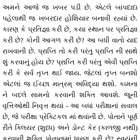
અમને આજે જ ખબર પડી છે. એટલે બાપદાદા
પહેલાથી જ ખબરદાર હોશિયાર બનાવી રહ્યાં છે.
કારણ કે પ્રતિજ્ઞા કરી છે, કયા સ્થાન પર પ્રતિજ્ઞા
કરી છે? કોની આગળ કરી છે? આ બધી વાતો યાદ
રાખવાની છે. પ્રાપ્તિ તો કરી પરંતુ પ્રાપ્તિ ની સાથે
શું કરવાનું હોય છે? પ્રાપ્તિ કરી પરંતુ એવી પ્રાપ્તિ
કરી કે સર્વ તૃપ્ત થઈ જાય. જેટલાં તૃપ્ત બનશો
એટલાં જ ઈચ્છા માત્રમ્ અવિદ્યા થશો. કામના
ને બદલે સામનો કરવાની શક્તિ આવશે. જૂની
વૃત્તિઓથી નિવૃત્ત થયાં - આ બધાં પરીક્ષાનાં સવાલ
છે, જે પરીક્ષા પ્રેક્ટિકલ માં થવાંની છે. પોતાને પૂર્ણ
રીતે ક્લિયર (શુધ્ધ) અને ડોન્ટ કેર (કાળજી નથી)
કરવાની શક્તિ પોતાનામાં ધારણ કરી છે? સ્વયંની