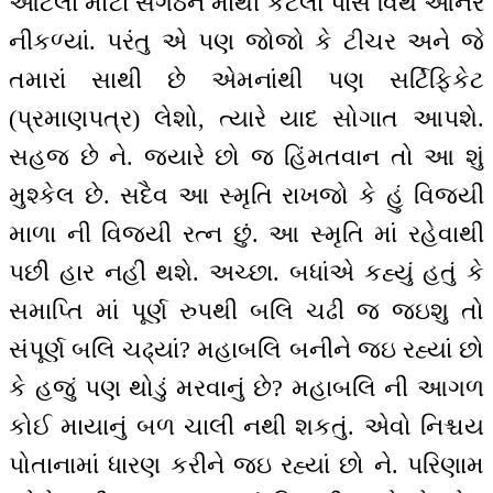
આટલાં મોટાં સંગઠન માંથી કેટલાં પાસ વિથ ઓનર
નીકળ્યાં. પરંતુ એ પણ જોજો કે ટીચર અને જે
તમારાં સાથી છે એમનાંથી પણ સર્ટિફિકેટ
(પ્રમાણપત્ર) લેશો, ત્યારે યાદ સોગાત આપશે.
સહજ છે ને. જ્યારે છો જ હિંમતવાન તો આ શું
મુશ્કેલ છે. સદૈવ આ સ્મૃતિ રાખજો કે હું વિજયી
માળા ની વિજયી રત્ન છું. આ સ્મૃતિ માં રહેવાથી
પછી હાર નહીં થશે. અચ્છા. બધાંએ કહ્યું હતું કે
સમાપ્તિ માં પૂર્ણ રુપથી બલિ ચઢી જ જઇશુ તો
સંપૂર્ણ બલિ ચઢ્યાં? મહાબલિ બનીને જઇ રહ્યાં છો
કે હજું પણ થોડું મરવાનું છે? મહાબલિ ની આગળ
કોઈ માયાનું બળ ચાલી નથી શકતું. એવો નિશ્ચય
પોતાનામાં ધારણ કરીને જઇ રહ્યાં છો ને. પરિણામ