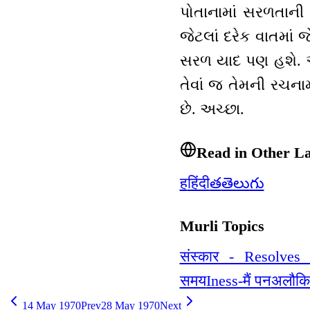
પોતાનામાં સરળતાની
જેટલાં દરેક વાતમાં
સરળ યાદ પણ હશે. અન
તેવાં જ તેમની રચનામ
છે. અચ્છા.
Read in Other L
ह
हिंदी
త
తెలుగు
Murli Topics
संस्कार - Resolves /
समय
Iness-मैं पन
अलौकिक 
14 May 1970
Prev
28 May 1970
Next