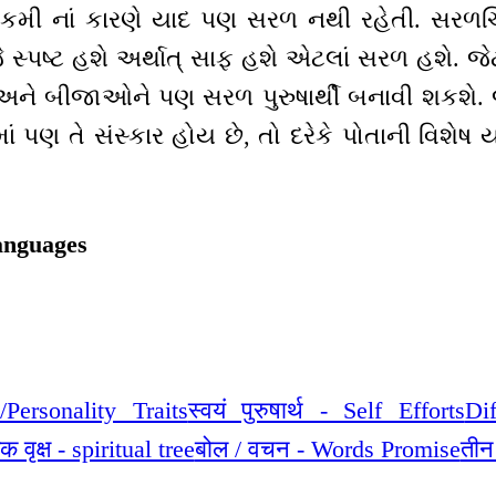
 કમી નાં કારણે યાદ પણ સરળ નથી રહેતી. સરળચ
 જે સ્પષ્ટ હશે અર્થાત્ સાફ હશે એટલાં સરળ હશે. 
ે બીજાઓને પણ સરળ પુરુષાર્થી બનાવી શકશે. જે
ાં પણ તે સંસ્કાર હોય છે, તો દરેકે પોતાની વિશેષ
anguages
Personality Traits
स्वयं पुरुषार्थ - Self Efforts
Dif
वृक्ष - spiritual tree
बोल / वचन - Words Promise
तीन