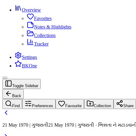
Overview
Favorites
Notes & Highlights
Collections
Tracker
Settings
BKOne
Toggle Sidebar
Back
Find
Preferences
Favourite
Collection
Share
21 May 1970 | ગુજરાતી
21 May 1970 | ગુજરાતી · ભિન્નતા ને મટાડવાની