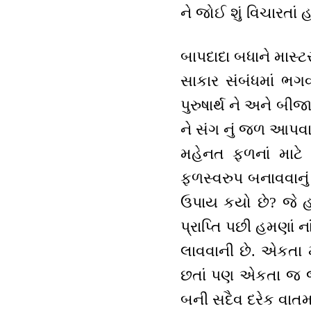
ને જોઈ શું વિચારતાં 
બાપદાદા બધાને માસ્ટ
સાકાર સંબંધમાં ભગ
પુરુષાર્થ ને અને બી
ને સંગ નું જળ આપવાન
મહેનત ફળનાં માટે ક
ફળસ્વરુપ બનાવવાનું 
ઉપાય કયો છે? જે હમ
પ્રાપ્તિ પછી હમણાં ન
લાવવાની છે. એકતા મ
છતાં પણ એકતા જ જુ
બની સદૈવ દરેક વાતમ