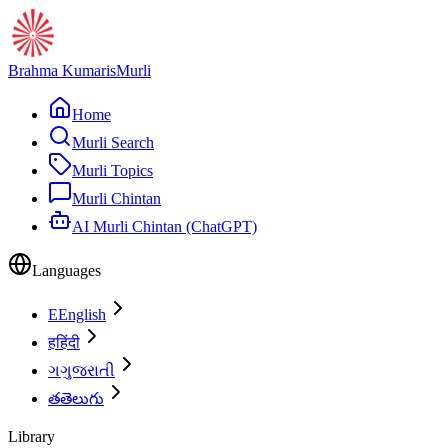
Brahma Kumaris
Murli
Home
Murli Search
Murli Topics
Murli Chintan
AI Murli Chintan (ChatGPT)
Languages
E
English
ह
हिंदी
ગ
ગુજરાતી
త
తెలుగు
Library