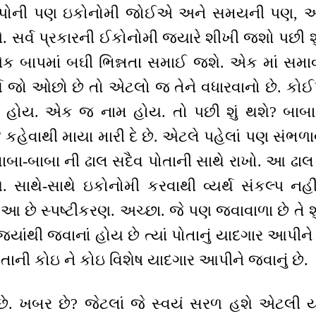
્પોની પણ ઇકોનોમી જોઈએ અને સમયની પણ, અને
ર્વ પ્રકારની ઈકોનોમી જ્યારે શીખી જશો પછી શુ
 એક બાપમાં બઘી ભિન્નતા સમાઈ જશે. એક માં સમ
્થ જો ઓછો છે તો એટલો જ તેને વધારવાનો છે. કોઈપણ
ન હોય. એક જ નામ હોય. તો પછી શું થશે? બાબા
” કહેવાથી માયા મારી દે છે. એટલે પહેલાં પણ સંભળાવ્ય
બાબા-બાબા ની ઢાલ સદૈવ પોતાની સાથે રાખો. આ ઢાલ
સાથે-સાથે ઇકોનોમી કરવાથી વ્યર્થ સંકલ્પ નહીં
. આ છે સ્પષ્ટીકરણ. અચ્છા. જે પણ જવાવાળા છે તે શ
્યાંથી જવાનાં હોય છે ત્યાં પોતાનું યાદગાર આપીને 
ાની કોઇ ને કોઇ વિશેષ યાદગાર આપીને જવાનું છે.
છે. ખબર છે? જેટલાં જે સ્વયં સરળ હશે એટલી 