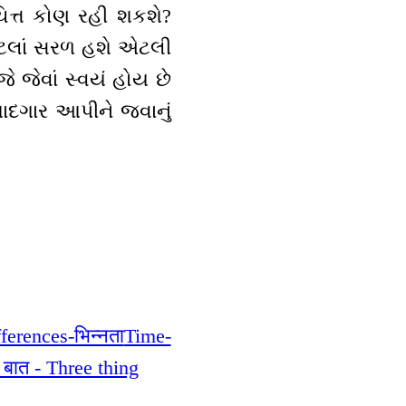
િત્ત કોણ રહી શકશે?
જેટલાં સરળ હશે એટલી
 જેવાં સ્વયં હોય છે
 યાદગાર આપીને જવાનું
ferences-भिन्नता
Time-
 बात - Three thing