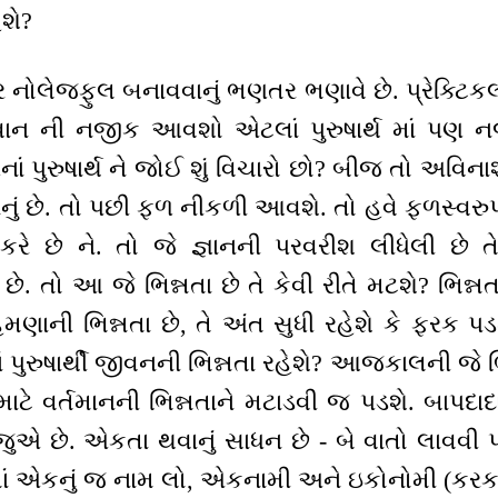
હશે?
ર નોલેજફુલ બનાવવાનું ભણતર ભણાવે છે. પ્રેક્ટિકલ 
વાન ની નજીક આવશો એટલાં પુરુષાર્થ માં પણ 
જાનાં પુરુષાર્થ ને જોઈ શું વિચારો છો? બીજ તો અવિ
ું છે. તો પછી ફળ નીકળી આવશે. તો હવે ફળસ્વરુપ દેખ
રે છે ને. તો જે જ્ઞાનની પરવરીશ લીધેલી છે તે
છે. તો આ જે ભિન્નતા છે તે કેવી રીતે મટશે? ભિન
ણાની ભિન્નતા છે, તે અંત સુધી રહેશે કે ફરક પડશ
ાં પુરુષાર્થી જીવનની ભિન્નતા રહેશે? આજકાલની જે ભ
ાટે વર્તમાનની ભિન્નતાને મટાડવી જ પડશે. બાપદાદ
એ છે. એકતા થવાનું સાધન છે - બે વાતો લાવવી
ાં એકનું જ નામ લો, એકનામી અને ઇકોનોમી (કરકસ