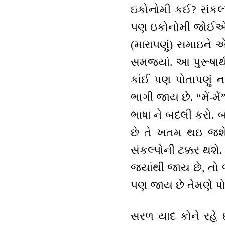
ઇકોનોમી કઈ? સંકલ
પણ ઇકોનોમી જોઈએ. સ
(મારાપણું) સમાઇને
સમજ્યાં. આ પુરૂષાર
કાંઈ પણ પોતાપણું 
ભાગી જાય છે. “મેં-મેં
ભાષા ને બદલી કરો. 
છે તે ખતમ થઇ જશે. 
સંકલ્પોની ટક્કર થશે
જયાંથી જાય છે, તો જ
પણ જાય છે તેમણે પોત
સરળ યાદ કોને રહે 