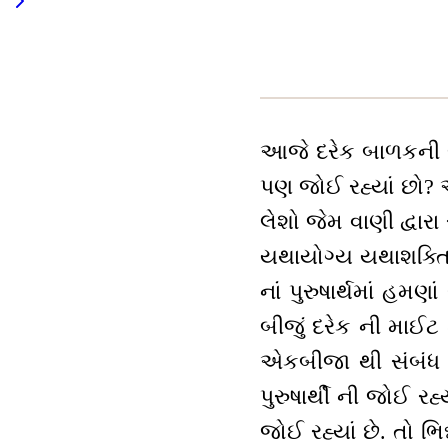
આજે દરેક બાળકની બે 
પણ જોઈ રહ્યાં છો? 
લેશો જેમ વાણી દ્વા
યથાયોગ્ય યથાશક્તિશા
નાં પુરુષાર્થમાં હમણા
બીજું દરેક ની માઈટ (
એકબીજા થી સંબંધ છ
પુરુષાર્થી ની જોઈ ર
જોઈ રહ્યાં છે. તો ભિન