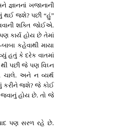
 જ્ઞાનનાં ખજાનાની
ં થઈ જશે? પછી “હું”
ાવવાની શક્તિ જોઈએ.
 કાર્ય હોય છે તેમાં
-બાબા કહેવાથી માયા
ું હતું કે દરેક વાતમાં
 થી પછી જે પણ વિઘ્ન
 ચાલે. અને ન વ્યર્થ
ું કરીને જશે? જે કોઈ
જવાનું હોય છે. તો જે
યાદ પણ સરળ રહે છે.