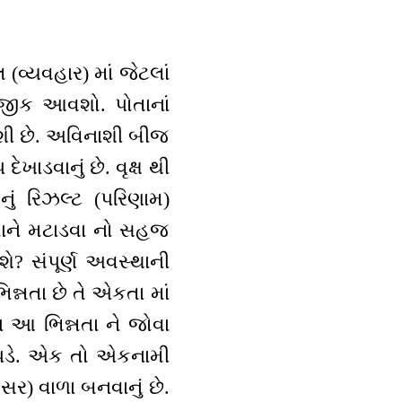
(વ્યવહાર) માં જેટલાં
નજીક આવશો. પોતાનાં
નાશી છે. અવિનાશી બીજ
ાડવાનું છે. વૃક્ષ થી
નું રિઝલ્ટ (પરિણામ)
્નતાને મટાડવા નો સહજ
ે? સંપૂર્ણ અવસ્થાની
િન્નતા છે તે એકતા માં
ા આ ભિન્નતા ને જોવા
 પડે. એક તો એકનામી
ર) વાળા બનવાનું છે.