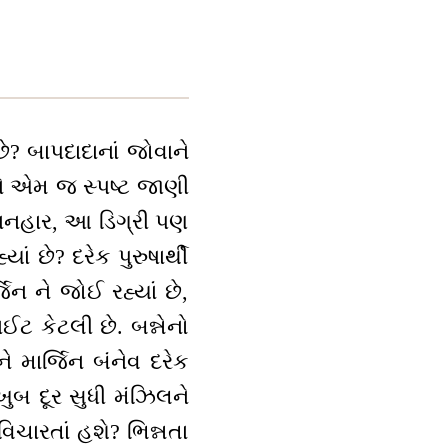
ે? બાપદાદાનાં જોવાને
ને એમ જ સ્પષ્ટ જાણી
ાનનહાર, આ ડિગ્રી પણ
 છે? દરેક પુરુષાર્થી
્જિન ને જોઈ રહ્યાં છે,
ાઈટ કેટલી છે. બન્નેનો
માર્જિન બંનેવ દરેક
ખુબ દૂર સુધી મંઝિલને
 વિચારતાં હશે? ભિન્નતા