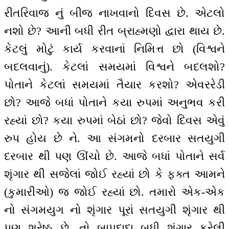
રીતરિવાજ નું બીજ નાખવાનો દિવસ છે. એટલો
નશો છે? આની બધી રીત બ્રાહ્મણો દ્વારા થાય છે.
કેટલું મોટું કાર્ય કરવાનાં નિમિત્ત છો (વિશ્વને
બદલવાનું). કેટલાં સમયમાં વિશ્વને બદલશો?
પોતાને કેટલાં સમયમાં તૈયાર કરશો? એવરરેડી
છો? આજે બધાં પોતાને કયા રુપમાં અનુભવ કરી
રહ્યાં છો? કયા રુપમાં બેઠાં છો? જેવો દિવસ એવું
રુપ હોય છે ને. આ સંગમનો દરબાર સતયુગી
દરબાર થી પણ ઊંચો છે. આજે બધાં પોતાને સર્વ
શૃંગાર થી સજેલાં જોઈ રહ્યાં છો કે ફક્ત આમને
(કુમારીઓ) જ જોઈ રહ્યાં છો. તમારો એક-એક
નો સંગમયુગ નો શૃંગાર પૂરાં સતયુગી શૃંગાર થી
પણ શ્રેષ્ઠ છે. તો બાપદાદા બધી શૃંગાર કરેલી