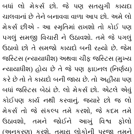
બધાં લો મેકર્સ છો. જે પણ સતયુગી કાયદા
ચાલવાનાં છે તેને બનાવવા વાળા આપ છો. અમે લો
મેકર્સ છીએ - આ સ્મૃતિમાં રાખશો તો કોઈ પણ
પગલું સમજી વિચારી ને ઉઠાવશો. તમે જે પગલું
ઉઠાવો છો તે સમજો કાયદો બની રહ્યો છે. જેમ
જસ્ટિસ (ન્યાયાધીશ) અથવા ચીફ જસ્ટિસ (મુખ્ય
ન્યાયાધીશ) હોય છે તે જે પણ ફાઇનલ (નિર્ણય)
કરે છે તો તે કાયદો બની જાય છે. તો અહીંયા પણ
બધાં જસ્ટિસ બેઠાં છે. લો મેકર્સ છો. એટલે એવું
કોઈપણ કાર્ય નથી કરવાનું. જ્યારે છો જ લો
મેકર્સ તો જે સંકલ્પ તમે કરશો, જે કદમ તમે
ઉઠાવશો, તમને જોઈને આખું વિશ્વ ફોલો
(અનુકરણ) કરશે. તમારા લોકોની પ્રજા તમને