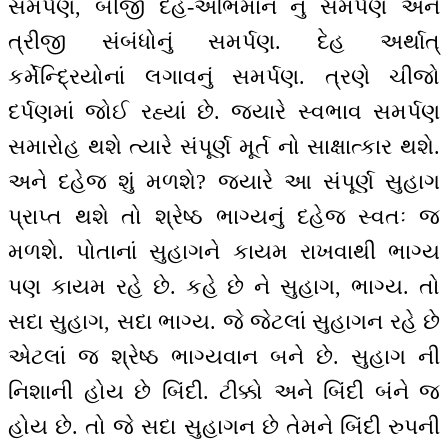
સમર્પણ, બીજી દેહ-અભિમાન નું સમર્પણ અને
ત્રીજી સંબંધોનું સમર્પણ. દેહ અર્થાત્
કર્મેન્દ્રિયોનાં લગાવનું સમર્પણ. ત્રણે ચીજો
દર્પણમાં જોઈ રહ્યાં છે. જ્યારે સ્વભાવ સમર્પણ
સમારોહ થશે ત્યારે સંપૂર્ણ મૂર્ત નો સાક્ષાત્કાર થશે.
અને દહેજ શું મળશે? જ્યારે આ સંપૂર્ણ સુહાગ
પ્રાપ્ત થશે તો શ્રેષ્ઠ ભાગ્યનું દહેજ સ્વતઃ જ
મળશે. પોતાનાં સુહાગને કાયમ રાખવાથી ભાગ્ય
પણ કાયમ રહે છે. કહે છે ને સુહાગ, ભાગ્ય. તો
સદા સુહાગ, સદા ભાગ્ય. જે જેટલાં સુહાગન રહે છે
એટલાં જ શ્રેષ્ઠ ભાગ્યવાન બને છે. સુહાગ ની
નિશાની હોય છે બિંદી. ટીક્કો અને બિંદી બંને જ
હોય છે. તો જે સદા સુહાગન છે તેમને બિંદી રુપની