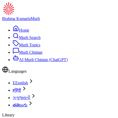
Brahma Kumaris
Murli
Home
Murli Search
Murli Topics
Murli Chintan
AI Murli Chintan (ChatGPT)
Languages
E
English
ह
हिंदी
ગ
ગુજરાતી
త
తెలుగు
Library