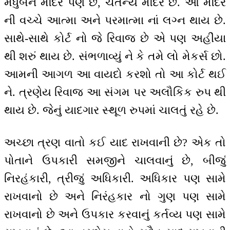
મધુબન મંદિર પણ છે, ચૈતન્ય મંદિર છે. આ મંદિર
ની વચ્ચે આત્મા અને પરમાત્મા નાં લગ્ન થાય છે.
સાથે-સાથે કોર્ટ નો જે રિવાજ છે એ પણ અહીંયા
થી શરું થાય છે. સંભળાવ્યું ને કે તમે લો મેકર્સ છો.
આમની આગળ આ વાયદો કરશો તો આ કોર્ટ થઈ
ને. ત્રણેય રિવાજ આ સંગમ પર અલૌકિક રુપ થી
થાય છે. જેનું યાદગાર સ્થૂળ રુપમાં ચાલતું રહે છે.
અચ્છા ત્રણ વાતો કઈ યાદ રાખવાની છે? એક તો
પોતાને ઉપકારી સમજીને ચાલવાનું છે, બીજું
નિરહંકારી, ત્રીજું અધિકારી. અધિકાર પણ સામે
રાખવાનો છે અને નિરંહકાર નો ગુણ પણ સામે
રાખવાનો છે અને ઉપકાર કરવાનું કર્તવ્ય પણ સામે