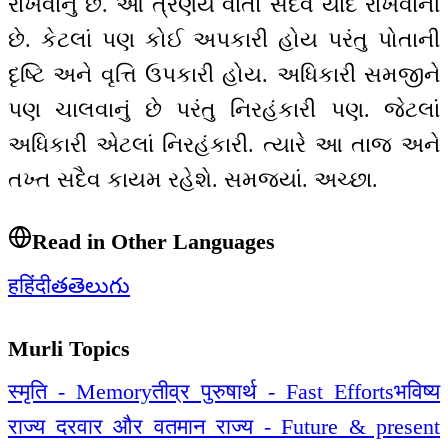
રાખવાનું છે. આ ત્રણેય વાતો સદૈવ યાદ રાખવાની
છે. કેટલાં પણ કોઈ અપકારી હોય પરંતુ પોતાની
દૃષ્ટિ અને વૃત્તિ ઉપકારી હોય. અધિકારી સમજીને
પણ ચાલવાનું છે પરંતુ નિરહંકારી પણ. જેટલાં
અધિકારી એટલાં નિરહંકારી. ત્યારે આ તાજ અને
તખ્ત સદૈવ કાયમ રહેશે. સમજ્યાં. અચ્છા.
Read in Other Languages
ह
हिंदी
త
తెలుగు
Murli Topics
स्मृति - Memory
तीव्र पुरुषार्थ - Fast Efforts
भविष्य
राज्य दरवार और वतमान राज्य - Future & present