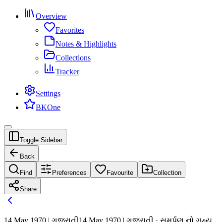
Overview
Favorites
Notes & Highlights
Collections
Tracker
Settings
BKOne
Toggle Sidebar
Back
Find
Preferences
Favourite
Collection
Share
14 May 1970 | ગુજરાતી
14 May 1970 | ગુજરાતી · સમર્પણ નો ગુહ્ય