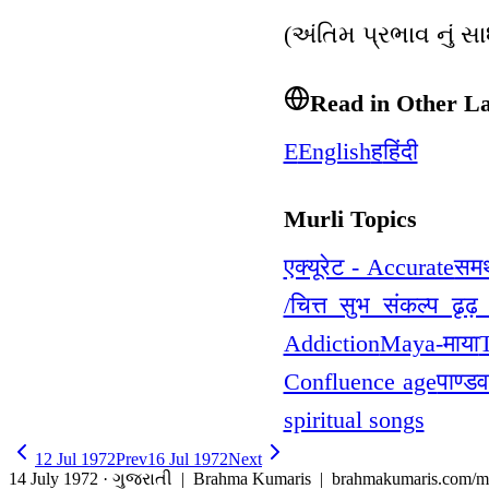
(અંતિમ પ્રભાવ નું સ
Read in Other L
E
English
ह
हिंदी
Murli Topics
एक्यूरेट - Accurate
समर
/चित्त सुभ संकल्प ढ
Addiction
Maya-माया
Confluence age
पाण्ड
spiritual songs
12 Jul 1972
Prev
16 Jul 1972
Next
14 July 1972 · ગુજરાતી
| Brahma Kumaris | brahmakumaris.com/mu