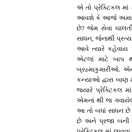
એ તો પ્રેક્ટિકલ માં ક
આવશે કે આજે અમારે 
છે? જેમ સેવા ચાલતી
સાધન, જેનાથી પ્રત્યક
આવે ત્યારે કહેવાય
એટલાં માટે બાપ થ
બ્રહ્માકુમારીઓ. એન
કન્યાઓ દ્વારા બાણ મ
જ્યારે પ્રેક્ટિકલ મા
એમનાં થી જ ગવાયેલુ
આ તો બધાં સાધન છે 
છે અને પ્રજા બની 
પ્રેક્ટિકલ માં લાવવ