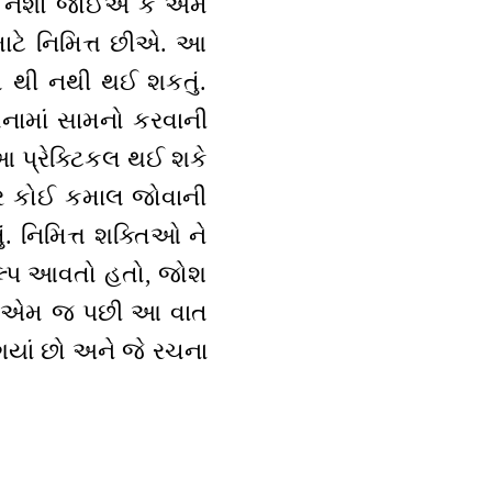
એ નશો જોઈએ કે અમે
ાટે નિમિત્ત છીએ. આ
મ થી નથી થઈ શકતું.
નામાં સામનો કરવાની
 આ પ્રેક્ટિકલ થઈ શકે
નજર કોઈ કમાલ જોવાની
 નિમિત્ત શક્તિઓ ને
ંકલ્પ આવતો હતો, જોશ
તાં. એમ જ પછી આ વાત
ગયાં છો અને જે રચના