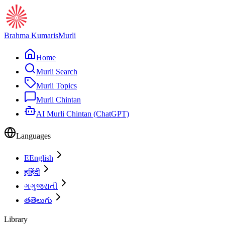
Brahma Kumaris
Murli
Home
Murli Search
Murli Topics
Murli Chintan
AI Murli Chintan (ChatGPT)
Languages
E
English
ह
हिंदी
ગ
ગુજરાતી
త
తెలుగు
Library