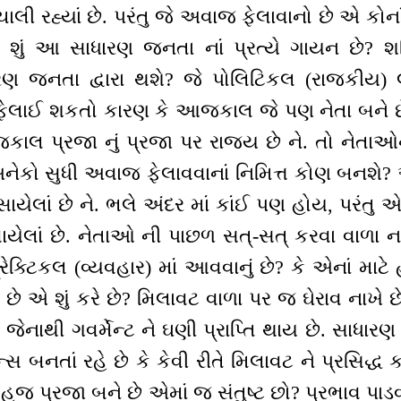
 ચાલી રહ્યાં છે. પરંતુ જે અવાજ ફેલાવાનો છે એ કોના
શું આ સાધારણ જનતા નાં પ્રત્યે ગાયન છે? શ
રણ જનતા દ્વારા થશે? જે પોલિટિકલ (રાજકીય) લ
લાઈ શકતો કારણ કે આજકાલ જે પણ નેતા બને છ
ાલ પ્રજા નું પ્રજા પર રાજ્ય છે ને. તો નેતાઓ
અનેકો સુધી અવાજ ફેલાવવાનાં નિમિત્ત કોણ બનશે
સાયેલાં છે ને. ભલે અંદર માં કાંઈ પણ હોય, પરંતુ એ
ેવાયેલાં છે. નેતાઓ ની પાછળ સત્-સત્ કરવા વાળા ન
રેક્ટિકલ (વ્યવહાર) માં આવવાનું છે? કે એનાં માટ
છે એ શું કરે છે? મિલાવટ વાળા પર જ ઘેરાવ નાખે 
જેનાથી ગવર્મેન્ટ ને ઘણી પ્રાપ્તિ થાય છે. સાધાર
ન્સ બનતાં રહે છે કે કેવી રીતે મિલાવટ ને પ્રસિદ્
સહજ પ્રજા બને છે એમાં જ સંતુષ્ટ છો? પ્રભાવ પાડવા