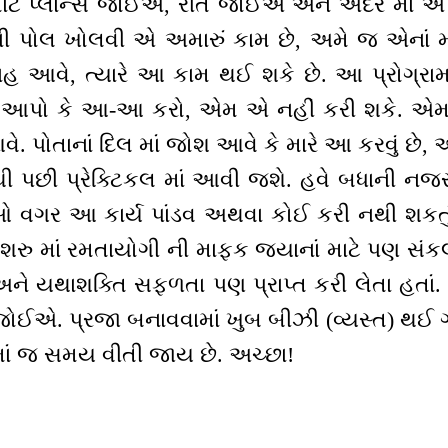
માટે પ્લાન્સ જોઈએ, રીત જોઈએ અને અંદર માં 
 પોલ ખોલવી એ અમારું કામ છે, અમે જ એનાં મ
ાહ આવે, ત્યારે આ કામ થઈ શકે છે. આ પ્રોગ્રા
ામ આપો કે આ-આ કરો, એમ એ નહીં કરી શકે. એમ
. પોતાનાં દિલ માં જોશ આવે કે મારે આ કરવું છે,
 થી પછી પ્રેક્ટિકલ માં આવી જશે. હવે બધાની 
 વગર આ કાર્ય પાંડવ અથવા કોઈ કરી નથી શકતું.
ુ-શરુ માં રમતાયોગી ની માફક જ્યાનાં માટે પણ સ
ં અને યથાશક્તિ સફળતા પણ પ્રાપ્ત કરી લેતા હ
ોઈએ. પ્રજા બનાવવામાં ખુબ બીઝી (વ્યસ્ત) થઈ 
માં જ સમય વીતી જાય છે. અચ્છા!