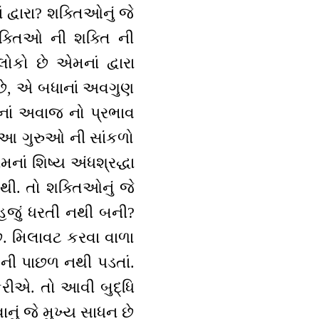
ં દ્વારા? શક્તિઓનું જે
ક્તિઓ ની શક્તિ ની
ોકો છે એમનાં દ્વારા
ે, એ બધાનાં અવગુણ
નાં અવાજ નો પ્રભાવ
? આ ગુરુઓ ની સાંકળો
મનાં શિષ્ય અંધશ્રદ્ધા
થી. તો શક્તિઓનું જે
ે હજું ધરતી નથી બની?
છે. મિલાવટ કરવા વાળા
ણ ની પાછળ નથી પડતાં.
ધ કરીએ. તો આવી બુદ્ધિ
નું જે મુખ્ય સાધન છે