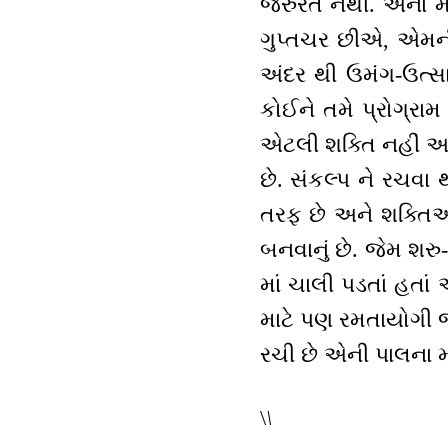
જરુરત નથી. એનાં 
ગુપ્તચર છીએ, એમની
અંદર થી ઉમંગ-ઉત્સ
કોઈને તમે પ્રોગ્ર
એટલી શક્તિ નહીં આવે
છે. સંકલ્પ ને રચવા
તરફ છે અને શક્તિઓ
બનવાનું છે. જેમ શર
માં ચાલી પડતાં હતા
માટે પણ રમતાયોગી જ
રચી છે એની પાલના 
\
\