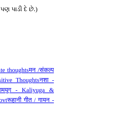
ણ પાડી દે છે.)
ste thoughts
मन /संकल्प
sitive Thoughts
नशा -
गमयुग - Kaliyuga &
ovt
रूहानी गीत / गायन -