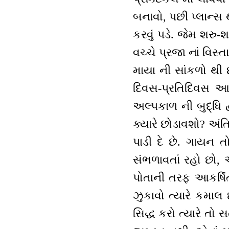
બનાવો, પછી પ્લાન્સ
કરવું પડે. જેમ શરુ
વચ્ચે પ્રજા નાં વિસ્
માયા ની સાંકળો થી
દિવસ-પ્રતિદિવસ આ
અલ્પકાળ ની બુદ્ધિ દ
ક્યારે છોડાવશો? અં
પાડી દે છે. ગાયન 
સંભળાવતાં રહો છો, 
પોતાની તરફ આકર્ષિત
ઝુકાવો ત્યારે કમાલ
સિદ્ધ કરો ત્યારે ત