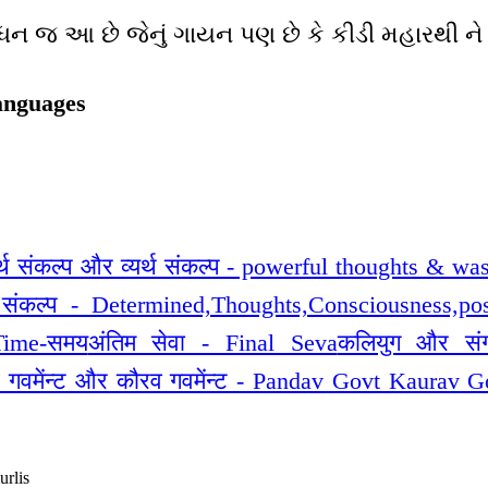
ાધન જ આ છે જેનું ગાયન પણ છે કે કીડી મહારથી ને પ
anguages
्थ संकल्प और व्यर्थ संकल्प - powerful thoughts & wa
ृढ़ संकल्प - Determined,Thoughts,Consciousness,po
Time-समय
अंतिम सेवा - Final Seva
कलियुग और सं
व गवमेंन्ट और कौरव गवमेंन्ट - Pandav Govt Kaurav G
rlis