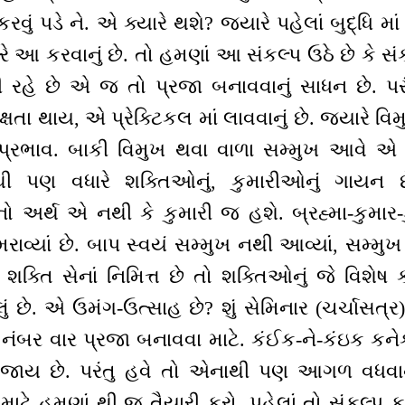
રવું પડે ને. એ ક્યારે થશે? જ્યારે પહેલાં બુદ્ધિ મ
આ કરવાનું છે. તો હમણાં આ સંકલ્પ ઉઠે છે કે સંકલ
 રહે છે એ જ તો પ્રજા બનાવવાનું સાધન છે. પર
્ષતા થાય, એ પ્રેક્ટિકલ માં લાવવાનું છે. જ્યારે વ
 પ્રભાવ. બાકી વિમુખ થવા વાળા સમ્મુખ આવે એ
ી પણ વધારે શક્તિઓનું, કુમારીઓનું ગાયન છ
ો અર્થ એ નથી કે કુમારી જ હશે. બ્રહ્મા-કુમાર-
રાવ્યાં છે. બાપ સ્વયં સમ્મુખ નથી આવ્યાં, સમ્મુ
ં શક્તિ સેનાં નિમિત્ત છે તો શક્તિઓનું જે વિશેષ 
ં છે. એ ઉમંગ-ઉત્સાહ છે? શું સેમિનાર (ચર્ચાસત્ર
નંબર વાર પ્રજા બનાવવા માટે. કંઈક-ને-કંઇક કનેક્
જાય છે. પરંતુ હવે તો એનાથી પણ આગળ વધવાનું
ા માટે હમણાં થી જ તૈયારી કરો. પહેલાં તો સંકલ્પ ક