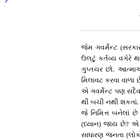
જેમ ગવર્મેન્ટ (સરકા
ઉલટું કર્તવ્ય વગેરે
ગુપ્તચર છો. આત્માઓ
મિલાવટ કરવા વાળા છે 
એ ગવર્મેન્ટ પણ સદૈ
થી બચી નથી શકતાં. હ
જે નિમિત્ત બનેલાં 
(ધ્યાન) જાય છે? એક
સાધારણ જનતા (લોકો