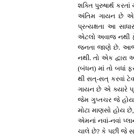
શક્તિ પુરુષાર્થ કરતાં
અંતિમ ગાયન છે એ 
પ્રત્યક્ષતા આ સાધા
એટલો અવાજ નથી ફે
જનતા જાણે છે. આજક
નથી. તો એક દ્વારા 
(બંધન) માં તો બધાં ફ
થી સત્-સત્ કરવાં ટ
ગાયન છે એ ક્યારે પ્
જેમ ગુપ્તચર જે હોય 
મોટા માણસો હોય છે, 
એમનાં નવાં-નવાં પ્લા
ચાલે છે? કે પછી જે 