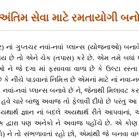
અંતિમ સેવા માટે રમતાયોગી બન
ર) નાં ગુપ્તચર નવાં-નવાં પ્લાન્સ (યોજનાઓ) બના
 થાય છે તો એને ચેક (તપાસ) કરે છે. એમ તમે બધાં પણ
 ને જે દગા માં ફસાવવા વાળા છે કે ઉલ્ટા રસ્ત
કે નીચે પાડવાનાં નિમિત્ત છે એમનાં માટે નાં નવા-
વ નવાં-નવાં પ્લાન્સ બનાવે છે ને, જેનાથી મિલાવટ
વે ચારે બાજુ અવાજ તો ફેલાવી દીધો છે પરંતુ આ વ
છે યથાર્થ જ્ઞાન નાં બદલે અયથાર્થ રીતે આપવાના
 દ્વારા પણ અનેકો ને અવાજ પહોંચે છે. એ કોણ 
) ને તો સંભળાવતાં રહો છો, એમાંથી જે બનવા વા