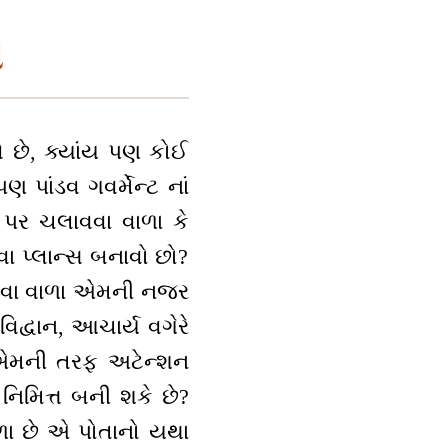
ો
વે છે, ક્યાંય પણ કોઈ
 પાંડવ ગવર્મેન્ટ નાં
ા પર ચલાવવા વાળા કે
નવા પ્લાન્સ બનાવો છો?
 કરવા વાળા એમની નજર
િદ્વાન, આચાર્ય વગેરે
ં, એમની તરફ અટેન્શન
નિમિત્ત બની શકે છે?
ળા છે એ પોતાનો યથા