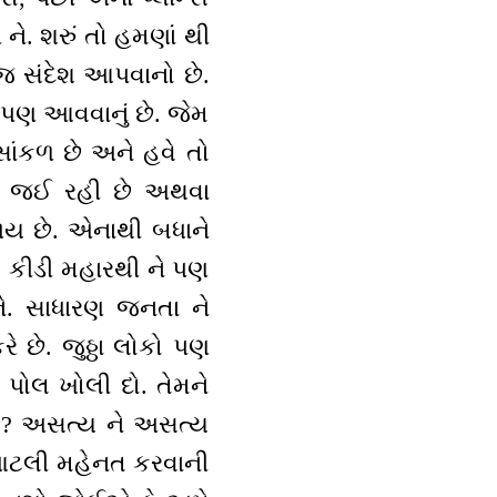
ે. શરું તો હમણાં થી
 જ સંદેશ આપવાનો છે.
ાં પણ આવવાનું છે. જેમ
ાંકળ છે અને હવે તો
તી જઈ રહી છે અથવા
 જાય છે. એનાથી બધાને
ે કીડી મહારથી ને પણ
ને. સાધારણ જનતા ને
 છે. જુઠ્ઠા લોકો પણ
 પોલ ખોલી દો. તેમને
 છે? અસત્ય ને અસત્ય
ી આટલી મહેનત કરવાની