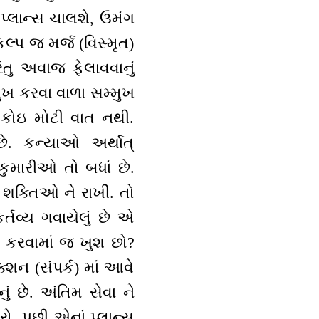
ાં પ્લાન્સ ચાલશે, ઉમંગ
્પ જ મર્જ (વિસ્મૃત)
ંતુ અવાજ ફેલાવવાનું
િમુખ કરવા વાળા સમ્મુખ
 કોઇ મોટી વાત નથી.
ે. કન્યાઓ અર્થાત્
કુમારીઓ તો બધાં છે.
ખ શક્તિઓ ને રાખી. તો
કર્તવ્ય ગવાયેલું છે એ
) કરવામાં જ ખુશ છો?
શન (સંપર્ક) માં આવે
 છે. અંતિમ સેવા ને
રો, પછી એનાં પ્લાન્સ