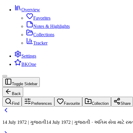
Overview
Favorites
Notes & Highlights
Collections
Tracker
Settings
BKOne
Toggle Sidebar
Back
Find
Preferences
Favourite
Collection
Share
14 July 1972 | ગુજરાતી
14 July 1972 | ગુજરાતી · અંતિમ સેવા માટે ર