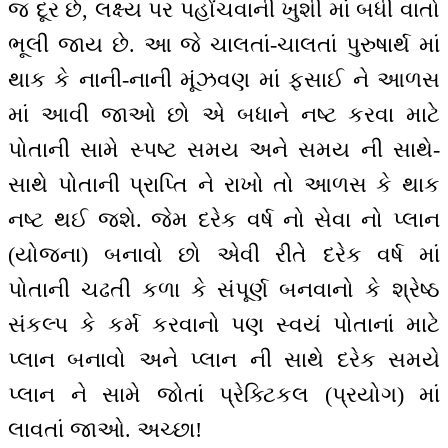
જ દૂર છે, લક્ષ્ય પર પહોંચવાની ખુશી માં બધી વાતો
ભૂલી જાય છે. આ જે ચાલતાં-ચાલતાં પુરુષાર્થ માં
થાક કે નાની-નાની મૂંઝવણ માં ફસાઈ ને આળસ
માં આવી જાઓ છો એ બધાને નષ્ટ કરવા માટે
પોતાની સામે સ્પષ્ટ સમય અને સમય ની સાથે-
સાથે પોતાની પ્રાપ્તિ ને રાખો તો આળસ કે થાક
નષ્ટ થઈ જશે. જેમ દરેક વર્ષ નો સેવા નો પ્લાન
(યોજના) બનાવો છો એવી રીતે દરેક વર્ષ માં
પોતાની ચઢતી કળા કે સંપૂર્ણ બનવાનો કે શ્રેષ્ઠ
સંકલ્પ કે કર્મ કરવાનો પણ સ્વયં પોતાનાં માટે
પ્લાન બનાવો અને પ્લાન ની સાથે દરેક સમયે
પ્લાન ને સામે જોતાં પ્રેક્ટિકલ (પ્રયોગ) માં
લાવતાં જાઓ. અચ્છા!