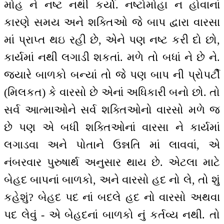
મોહ ને નષ્ટ નથી કર્યો. નષ્ટોમોહા ન હોવાનાં
કારણે સમય અને શક્તિઓ જે બાપ દ્વારા વારસા
માં પ્રાપ્ત થઇ રહી છે, એને પણ નષ્ટ કરી દો છો,
કાર્યમાં નથી લગાડી શકતાં. મળે તો બધાં ને છે ને.
જ્યારે બાળકો બન્યાં તો જે પણ બાપ ની પ્રોપર્ટી
(મિલકત) કે વારસો છે એનાં અધિકારી બનો છો. તો
સર્વ આત્માઓને સર્વ શક્તિઓનો વારસો મળે જ
છે પણ એ બધી શક્તિઓનાં વારસા ને કાર્યમાં
લગાડવા અને પોતાને ઉન્નતિ માં લાવવાં, એ
નંબરવાર પુરુષાર્થ અનુસાર થાય છે. એટલા માટે
બેહદ બાપનાં બાળકો, અને વારસો હદ નો લે, તો શું
કહેશું? બેહદ પદ નાં બદલે હદ નો વારસો અથવા
પદ લેવું - એ બેહદનાં બાળકો નું કર્તવ્ય નથી. તો