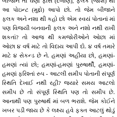
બીજાને તો ઘણાં ફોર્સ (દબાણ), ફલક (જોશ) થી
આ પોઇન્ટ (મુદ્દો) આપો છો. તો જેમ બીજાને
ફલક અને નશા થી કહો છો એમ સ્વયં પોતાનાં માં
પણ વિજયી બનવાની ફલક અને નશો નથી રાખી
શકતાં? તો આજ થી કમજોરીઓને ઓછા માં
ઓછા ૪ વર્ષ માટે તો વિદાય આપી દો. ૪ વર્ષ તમારે
માટે ૪ સેકન્ડ છે ને. હમણાં અહીંયા છો, હમણાં-
હમણાં ત્યાં છો; હમણાં-હમણાં પુરુષાર્થી, હમણાં-
હમણાં ફરિશ્તાં રુપ - આટલી સમીપ પોતાની સંપૂર્ણ
સ્થિતિ દેખાઈ નથી રહી? જ્યારે સમય આટલો
સમીપ છે તો સંપૂર્ણ સ્થિતિ પણ તો સમીપ છે.
આનાથી પણ પુરુષાર્થ માં બળ ભરાશે. જેમ કોઈને
ખબર પડી જાય છે કે લક્ષ્ય હવે ફક્ત આટલું થોડું