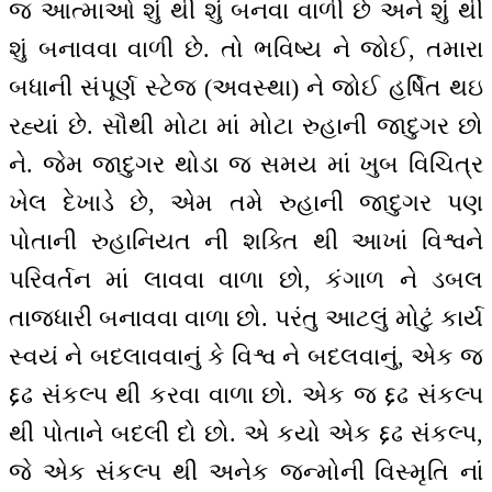
જ આત્માઓ શું થી શું બનવા વાળી છે અને શું થી
શું બનાવવા વાળી છે. તો ભવિષ્ય ને જોઈ, તમારા
બધાની સંપૂર્ણ સ્ટેજ (અવસ્થા) ને જોઈ હર્ષિત થઇ
રહ્યાં છે. સૌથી મોટા માં મોટા રુહાની જાદુગર છો
ને. જેમ જાદુગર થોડા જ સમય માં ખુબ વિચિત્ર
ખેલ દેખાડે છે, એમ તમે રુહાની જાદુગર પણ
પોતાની રુહાનિયત ની શક્તિ થી આખાં વિશ્વને
પરિવર્તન માં લાવવા વાળા છો, કંગાળ ને ડબલ
તાજધારી બનાવવા વાળા છો. પરંતુ આટલું મોટું કાર્ય
સ્વયં ને બદલાવવાનું કે વિશ્વ ને બદલવાનું, એક જ
દ્દઢ સંકલ્પ થી કરવા વાળા છો. એક જ દ્દઢ સંકલ્પ
થી પોતાને બદલી દો છો. એ કયો એક દ્દઢ સંકલ્પ,
જે એક સંકલ્પ થી અનેક જન્મોની વિસ્મૃતિ નાં