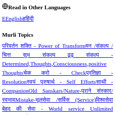
Read in Other Languages
E
English
ह
हिंदी
Murli Topics
परिवर्तन शक्ति - Power of Transform
मन /संकल्प /
चित्त सुभ संकल्प ढृढ़ संकल्प -
Determined,Thoughts,Consciousness,positive
Thoughts
चेक करो - Check
प्रतिज्ञा -
Resolution
स्वयं पुरुषार्थ - Self Efforts
साथी -
Companion
Old Sanskars/Nature-पुराने संस्कार/
स्वभाव
Mistake-भूल
सेवा /सर्विस (Service)
विश्वसेवा
बेहद की सेवा - World service Unlimited