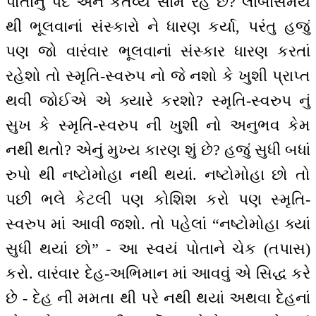
પોતાનું પદ અને કર્તવ્ય સામે રહે છે? લાંબાસમય
થી ભૂલવાનાં સંસ્કારો ને ધારણ કર્યા, પરંતુ હજું
પણ જો વારંવાર ભૂલવાનાં સંસ્કાર ધારણ કરતાં
રહેશો તો સ્મૃતિ-સ્વરુપ નો જે નશો કે ખુશી પ્રાપ્ત
થવી જોઈએ એ ક્યારે કરશો? સ્મૃતિ-સ્વરુપ નું
સુખ કે સ્મૃતિ-સ્વરુપ ની ખુશી નો અનુભવ કેમ
નથી થતો? એનું મુખ્ય કારણ શું છે? હજું સુધી બધાં
રુપો થી નષ્ટોમોહા નથી થયાં. નષ્ટોમોહા છો તો
પછી ભલે કેટલી પણ કોશિશ કરો પણ સ્મૃતિ-
સ્વરુપ માં આવી જશો. તો પહેલાં “નષ્ટોમોહા ક્યાં
સુધી થયાં છો” - આ સ્વયં પોતાને ચેક (તપાસ)
કરો. વારંવાર દેહ-અભિમાન માં આવવું એ સિદ્ધ કરે
છે - દેહ ની મમતા થી પરે નથી થયાં અથવા દેહનાં