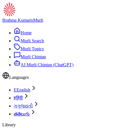
Brahma Kumaris
Murli
Home
Murli Search
Murli Topics
Murli Chintan
AI Murli Chintan (ChatGPT)
Languages
E
English
ह
हिंदी
ગ
ગુજરાતી
త
తెలుగు
Library