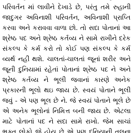
પરિવર્તન માં લાવીને દેખાડે છે, પરંતુ તમે રુહાની
જાદુગર અવિનાશી પરિવર્તન, અવિનાશી પ્રાપ્તિ
કરવા અને કરાવવા વાળા છો. તો સદા પોતાનાં આ
શ્રેષ્ઠ પદ અને શ્રેષ્ઠ કર્તવ્ય ને સામે રાખીને દરેક
સંકલ્પ કે કર્મ કરો તો કોઈ પણ સંકલ્પ કે કર્મ
વ્યર્થ નહીં થશે. ચાલતાં-ચાલતાં જૂનાં શરીર અને
જૂની દુનિયામાં રહેતાં પોતાનાં શ્રેષ્ઠ પદ ને અને
શ્રેષ્ઠ કર્તવ્ય ને ભૂલી જવાનાં કારણે અનેક
પ્રકારની ભૂલો થઇ જાય છે. સ્વયં પોતાને ભૂલી
જવું - એ પણ ભૂલ છે ને. જે સ્વયં પોતાને ભૂલે છે
એ અનેક ભૂલોનાં નિમિત્ત બની જાય છે. એટલા
માટે પોતાનાં પદ ને સદા સામે રાખો. જેમ સાચાં
ભક્ત લોકો જે હોય છે એ પણ દુનિયાની તુલના