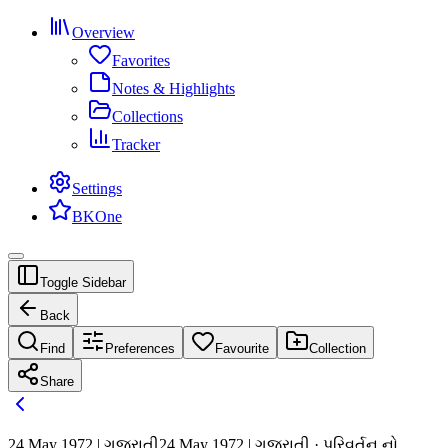
Overview
Favorites
Notes & Highlights
Collections
Tracker
Settings
BKOne
Toggle Sidebar
Back
Find
Preferences
Favourite
Collection
Share
24 May 1972 | ગુજરાતી
24 May 1972 | ગુજરાતી · પરિવર્તન નો