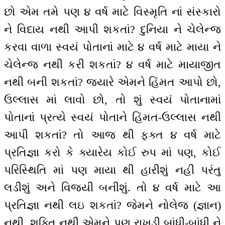
છો એમ તમે પણ ૪ વર્ષ માટે વિસ્મૃતિ નાં સંસ્કારો
ને વિદાય નથી આપી શકતાં? દુનિયા ને ચેલેન્જ
કરવા વાળા સ્વયં પોતાનાં માટે ૪ વર્ષ માટે માયા ને
ચેલેન્જ નથી કરી શકતાં? ૪ વર્ષ માટે માયાજીત
નથી બની શકતાં? જ્યારે એમને હિંમત આપો છો,
ઉલ્લાસ માં લાવો છો, તો શું સ્વયં પોતાનામાં
પોતાનાં પ્રત્યે સ્વયં પોતાને હિંમત-ઉલ્લાસ નથી
આપી શકતાં? તો આજ થી ફક્ત ૪ વર્ષ માટે
પ્રતિજ્ઞા કરો કે ક્યારેય કોઈ રુપ માં પણ, કોઈ
પરિસ્થિતિ માં પણ માયા થી હારીશું નહીં પરંતુ
લડીશું અને વિજયી બનીશું. તો ૪ વર્ષ માટે આ
પ્રતિજ્ઞા નથી લઇ શકતાં? જેમને નોલેજ (જ્ઞાન)
નથી, શક્તિ નથી એમને પણ રાખડી બાંધી-બાંધી ને