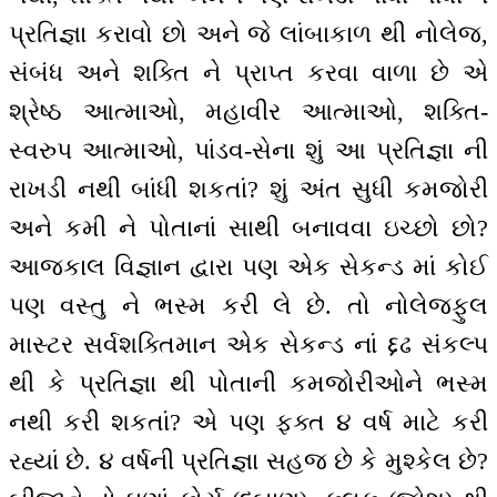
પ્રતિજ્ઞા કરાવો છો અને જે લાંબાકાળ થી નોલેજ,
સંબંધ અને શક્તિ ને પ્રાપ્ત કરવા વાળા છે એ
શ્રેષ્ઠ આત્માઓ, મહાવીર આત્માઓ, શક્તિ-
સ્વરુપ આત્માઓ, પાંડવ-સેના શું આ પ્રતિજ્ઞા ની
રાખડી નથી બાંધી શકતાં? શું અંત સુધી કમજોરી
અને કમી ને પોતાનાં સાથી બનાવવા ઇચ્છો છો?
આજકાલ વિજ્ઞાન દ્વારા પણ એક સેકન્ડ માં કોઈ
પણ વસ્તુ ને ભસ્મ કરી લે છે. તો નોલેજફુલ
માસ્ટર સર્વશક્તિમાન એક સેકન્ડ નાં દ્દઢ સંકલ્પ
થી કે પ્રતિજ્ઞા થી પોતાની કમજોરીઓને ભસ્મ
નથી કરી શકતાં? એ પણ ફક્ત ૪ વર્ષ માટે કરી
રહ્યાં છે. ૪ વર્ષની પ્રતિજ્ઞા સહજ છે કે મુશ્કેલ છે?