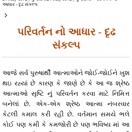
આધાર - દૃઢ સંકલ્પ
પરિવર્તન નો આધાર - દૃઢ
સંકલ્પ
આજે સર્વ પુરુષાર્થી આત્માઓને જોઈ-જોઈને ખુશ
થઇ રહ્યાં છે કારણ કે જાણે છે કે આ જ શ્રેષ્ઠ
આત્માઓ સૃષ્ટિ નું પરિવર્તન કરવા માટે નિમિત્ત
બનેલાં છે. એક-એક શ્રેષ્ઠ આત્મા નંબરવાર
કેટલી કમાલ કરી રહી છે. વર્તમાન સમયે ભલે
કોઈ પણ કમી કે કમજોરી છે પણ ભવિષ્ય માં આ