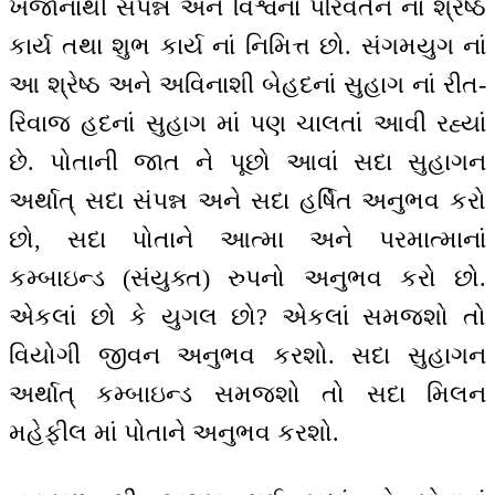
ખજાનાથી સંપન્ન અને વિશ્વનાં પરિવર્તન નાં શ્રેષ્ઠ
કાર્ય તથા શુભ કાર્ય નાં નિમિત્ત છો. સંગમયુગ નાં
આ શ્રેષ્ઠ અને અવિનાશી બેહદનાં સુહાગ નાં રીત-
રિવાજ હદનાં સુહાગ માં પણ ચાલતાં આવી રહ્યાં
છે. પોતાની જાત ને પૂછો આવાં સદા સુહાગન
અર્થાત્ સદા સંપન્ન અને સદા હર્ષિત અનુભવ કરો
છો, સદા પોતાને આત્મા અને પરમાત્માનાં
કમ્બાઇન્ડ (સંયુક્ત) રુપનો અનુભવ કરો છો.
એકલાં છો કે યુગલ છો? એકલાં સમજશો તો
વિયોગી જીવન અનુભવ કરશો. સદા સુહાગન
અર્થાત્ કમ્બાઇન્ડ સમજશો તો સદા મિલન
મહેફીલ માં પોતાને અનુભવ કરશો.