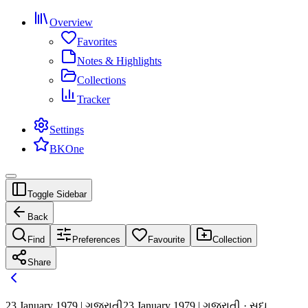
Overview
Favorites
Notes & Highlights
Collections
Tracker
Settings
BKOne
Toggle Sidebar
Back
Find
Preferences
Favourite
Collection
Share
23 January 1979 | ગુજરાતી
23 January 1979 | ગુજરાતી · સદા