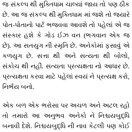
જ સંકલ્પ થી મુક્તિધામ ચાલ્યાં જાય તો પણ ઠીક
છે. આ જ સંકલ્પ થી મુક્તિધામ માં જશે તો જ્યારે
પોત-પોતાનો પાર્ટ ભજવવા આવશે તો પહેલાં એ જ
સંસ્કાર હશે કે ગોડ ઈઝ વન (ભગવાન એક જ
છે). આ સતયુગ ની સ્મૃતિ છે. અનેકોમાં ફસાવું એ
કળયુગ છે. સત્તા થી અને સત્યતા થી બોલો,
સંકોચ થી નહીં. સત્યતા પ્રત્યક્ષતા નો આધાર છે.
પ્રત્યક્ષતા કરવા માટે પહેલાં સ્વયં ને પ્રત્યક્ષ કરો,
નિર્ભય બનો.
એક બળ એક ભરોસા પર અચળ અને અટલ રહો
તો તમારો આ અનુભવ અનેકો ને નિશ્ચયબુદ્ધિ
બનાવી દેશે. નિશ્ચયબુદ્ધિ ની નાવ કેટલી પણ કોઈ