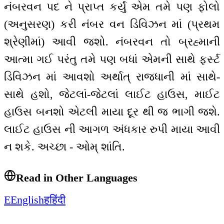
નંબરવન પદ ને પ્રાપ્ત કર્યું એમ તમે પણ ફોલો
(અનુસરણ) કરી નંબર વન ડિવિઝન માં (પ્રથમ
શ્રેણીમાં) આવી જશો. નંબરવન તો બ્રહ્માની
આત્મા ગઈ પરંતુ તમે પણ બધાં એમની સાથે ફર્સ્ટ
ડિવિઝન માં આવશો અર્થાત્ રાજધાની માં સાથે-
સાથે હશો, જેટલાં-જેટલાં લાઈટ હાઉસ, માઈટ
હાઉસ બનશો એટલી માયા દૂર થી જ ભાગી જશે.
લાઈટ હાઉસ ની આગળ અંધકાર રુપી માયા આવી
ન શકે. અચ્છા - ઓમ્ શાંતિ.
Read in Other Languages
E
English
ह
हिंदी