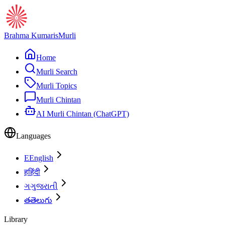
Brahma Kumaris
Murli
Home
Murli Search
Murli Topics
Murli Chintan
AI Murli Chintan (ChatGPT)
Languages
E
English
ह
हिंदी
ગ
ગુજરાતી
త
తెలుగు
Library