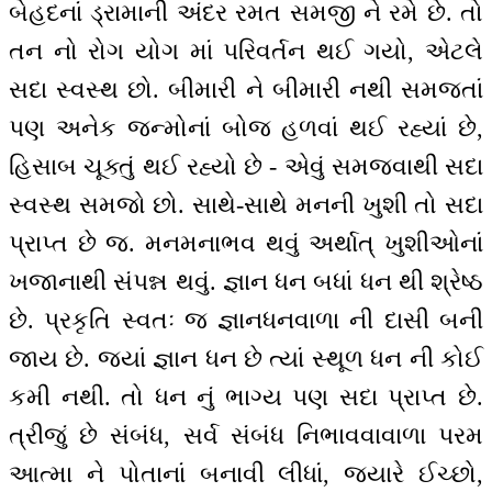
બેહદનાં ડ્રામાની અંદર રમત સમજી ને રમે છે. તો
તન નો રોગ યોગ માં પરિવર્તન થઈ ગયો, એટલે
સદા સ્વસ્થ છો. બીમારી ને બીમારી નથી સમજતાં
પણ અનેક જન્મોનાં બોજ હળવાં થઈ રહ્યાં છે,
હિસાબ ચૂક્તું થઈ રહ્યો છે - એવું સમજવાથી સદા
સ્વસ્થ સમજો છો. સાથે-સાથે મનની ખુશી તો સદા
પ્રાપ્ત છે જ. મનમનાભવ થવું અર્થાત્ ખુશીઓનાં
ખજાનાથી સંપન્ન થવું. જ્ઞાન ધન બધાં ધન થી શ્રેષ્ઠ
છે. પ્રકૃતિ સ્વતઃ જ જ્ઞાનધનવાળા ની દાસી બની
જાય છે. જ્યાં જ્ઞાન ધન છે ત્યાં સ્થૂળ ધન ની કોઈ
કમી નથી. તો ધન નું ભાગ્ય પણ સદા પ્રાપ્ત છે.
ત્રીજું છે સંબંધ, સર્વ સંબંધ નિભાવવાવાળા પરમ
આત્મા ને પોતાનાં બનાવી લીધાં, જ્યારે ઈચ્છો,