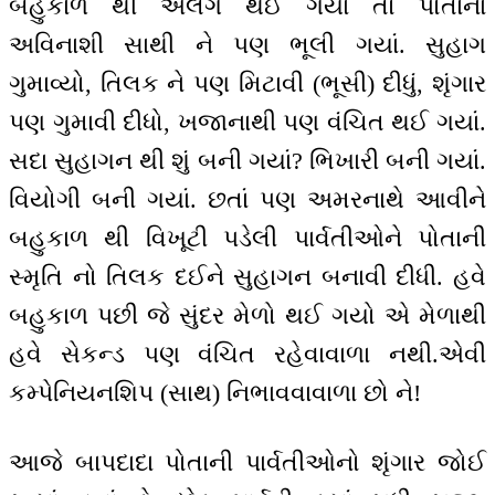
બહુકાળ થી અલગ થઈ ગયાં તો પોતાનાં
અવિનાશી સાથી ને પણ ભૂલી ગયાં. સુહાગ
ગુમાવ્યો, તિલક ને પણ મિટાવી (ભૂસી) દીધું, શૃંગાર
પણ ગુમાવી દીધો, ખજાનાથી પણ વંચિત થઈ ગયાં.
સદા સુહાગન થી શું બની ગયાં? ભિખારી બની ગયાં.
વિયોગી બની ગયાં. છતાં પણ અમરનાથે આવીને
બહુકાળ થી વિખૂટી પડેલી પાર્વતીઓને પોતાની
સ્મૃતિ નો તિલક દઈને સુહાગન બનાવી દીધી. હવે
બહુકાળ પછી જે સુંદર મેળો થઈ ગયો એ મેળાથી
હવે સેકન્ડ પણ વંચિત રહેવાવાળા નથી.એવી
કમ્પેનિયનશિપ (સાથ) નિભાવવાવાળા છો ને!
આજે બાપદાદા પોતાની પાર્વતીઓનો શૃંગાર જોઈ