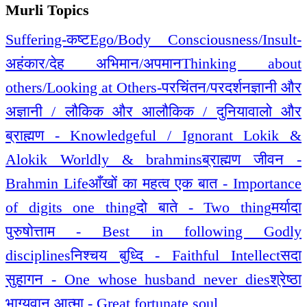
Murli Topics
Suffering-कष्ट
Ego/Body Consciousness/Insult-
अहंकार/देह अभिमान/अपमान
Thinking about
others/Looking at Others-परचिंतन/परदर्शन
ज्ञानी और
अज्ञानी / लौकिक और आलौकिक / दुनियावालो और
ब्राह्मण - Knowledgeful / Ignorant Lokik &
Alokik Worldly & brahmins
ब्राह्मण जीवन -
Brahmin Life
आँखों का महत्व एक बात - Importance
of digits one thing
दो बाते - Two thing
मर्यादा
पुरुषोत्ताम - Best in following Godly
disciplines
निश्चय बुध्दि - Faithful Intellect
सदा
सुहागन - One whose husband never dies
श्रेष्ठा
भाग्यवान आत्मा - Great fortunate soul