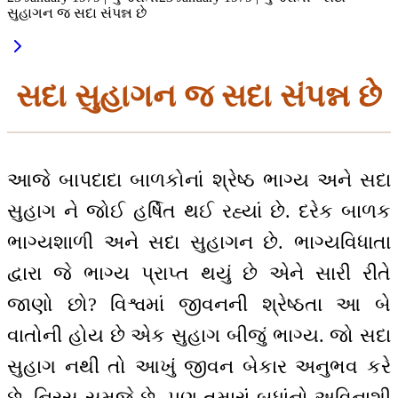
સુહાગન જ સદા સંપન્ન છે
સદા સુહાગન જ સદા સંપન્ન છે
આજે બાપદાદા બાળકોનાં શ્રેષ્ઠ ભાગ્ય અને સદા
સુહાગ ને જોઈ હર્ષિત થઈ રહ્યાં છે. દરેક બાળક
ભાગ્યશાળી અને સદા સુહાગન છે. ભાગ્યવિધાતા
દ્વારા જે ભાગ્ય પ્રાપ્ત થયું છે એને સારી રીતે
જાણો છો? વિશ્વમાં જીવનની શ્રેષ્ઠતા આ બે
વાતોની હોય છે એક સુહાગ બીજું ભાગ્ય. જો સદા
સુહાગ નથી તો આખું જીવન બેકાર અનુભવ કરે
છે, નિરસ સમજે છે. પણ તમારાં બધાંનો અવિનાશી