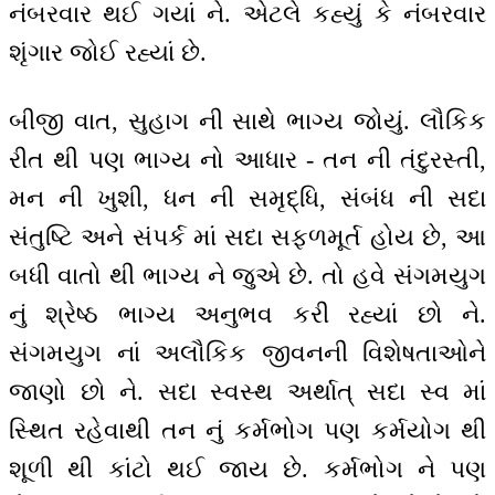
નંબરવાર થઈ ગયાં ને. એટલે કહ્યું કે નંબરવાર
શૃંગાર જોઈ રહ્યાં છે.
બીજી વાત, સુહાગ ની સાથે ભાગ્ય જોયું. લૌકિક
રીત થી પણ ભાગ્ય નો આધાર - તન ની તંદુરસ્તી,
મન ની ખુશી, ધન ની સમૃદ્ધિ, સંબંધ ની સદા
સંતુષ્ટિ અને સંપર્ક માં સદા સફળમૂર્ત હોય છે, આ
બધી વાતો થી ભાગ્ય ને જુએ છે. તો હવે સંગમયુગ
નું શ્રેષ્ઠ ભાગ્ય અનુભવ કરી રહ્યાં છો ને.
સંગમયુગ નાં અલૌકિક જીવનની વિશેષતાઓને
જાણો છો ને. સદા સ્વસ્થ અર્થાત્ સદા સ્વ માં
સ્થિત રહેવાથી તન નું કર્મભોગ પણ કર્મયોગ થી
શૂળી થી કાંટો થઈ જાય છે. કર્મભોગ ને પણ