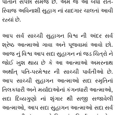
પોતાને સંપન્ન સમજે છે. એમ જ આ બધાં રીત-
રિવાજ અવિનાશી સુહાગ નાં યાદગાર ચાલતાં આવી
રહ્યાં છે.
આપ સર્વ સાચ્ચી સુહાગન વિશ્વ ની અંદર સર્વ
શ્રેષ્ઠ આત્માઓ ગાવા અને પૂજવામાં આવો છો.
આજ નું વિશ્વ આપ સદા સુહાગન નાં જડ ચિત્રો ને
જોઈ ખુશ થાય છે કે આ આત્માઓ અમરનાથ
અર્થાત્ પતિ-પરમેશ્વર ની સાચ્ચી પાર્વતીઓ છે.
આપ સાચ્ચી સુહાગન આત્માઓ સદા સ્મૃતિનાં
તિલકધારી અને મર્યાદાઓનાં કંગનધારી આત્માઓ,
સદા દિવ્યગુણો નાં શૃંગાર થી સજી સજાવેલી
આત્માઓ, આપ સદા સુહાગન આત્માઓ સદા સર્વ