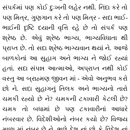
સંપર્કમાં પણ કોઈ દુઃખની લહેર નથી. નિંદા કરે તો
પણ મિત્ર, ગુણગાન કરે તો પણ મિત્ર - સદા ભાઈ-
ભાઈની દૃષ્ટિ દયાની વૃત્તિ રહે છે તો સંપર્ક પણ
શ્રેષ્ઠ છે. એવું શ્રેષ્ઠ ભાગ્ય, ભાગ્યવિધાતા થી
પ્રાપ્ત છે. તો સદા શ્રેષ્ઠ ભાગ્યવાન થયાં ને. આજે
બાળકોનાં આ સુહાગ અને ભાગ્ય ને જોઈ રહ્યાં
હતાં. સદા સંપન્ન આત્માઓ, અપ્રાપ્ત નથી કોઈ
વસ્તુ આ બ્રાહ્મણ જીવન માં - એવો અનુભવ કરો
છો ને. સદા સુહાગનું તિલક અને ભાગ્યનો તારો
ચમકી રહ્યો છે ને? ચમકની ટકાવારી કેટલી છે?
ચમક તો બધામાં છે પણ ટકાવારીનાં આધારે
નંબરવાર છે. વિદેશીઓનો નંબર કયો છે? વિજય
માળા માં નંબર છે ને. ભલે દેશ નાં છો કે વિદેશ નાં