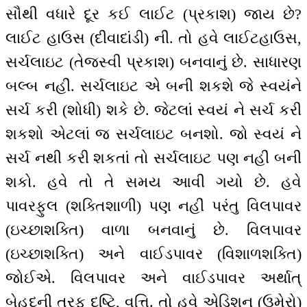
સૌથી વધારે દૂર કઈ લાઈટ (પ્રકાશ) જાય છે?
લાઈટ હાઉસ (દીવાદાંડી) ની. તો હવે લાઈટહાઉસ,
સર્ચલાઇટ (તેજસ્વી પ્રકાશ) બનવાનું છે. સાધારણ
બલ્બ નહીં. સર્ચલાઇટ એ બની શકશે જે સ્વયંને
સર્ચ કરી (શોધી) શકે છે. જેટલાં સ્વયં ને સર્ચ કરી
શકશો એટલાં જ સર્ચલાઇટ બનશો. જો સ્વયં ને
સર્ચ નથી કરી શકતાં તો સર્ચલાઇટ પણ નહીં બની
શકો. હવે તો તે સમય આવી ગયો છે. હવે
પાવરફુલ (શક્તિશાળી) પણ નહીં પરંતુ વિલપાવર
(ઇચ્છાશક્તિ) વાળા બનવાનું છે. વિલપાવર
(ઇચ્છાશક્તિ) અને વાઈડપાવર (વિશાળશક્તિ)
જોઈએ. વિલપાવર અને વાઈડપાવર અર્થાત્
બેહદની તરફ દૃષ્ટિ, વૃત્તિ. તો હવે એડિશન (ઉમેરો)