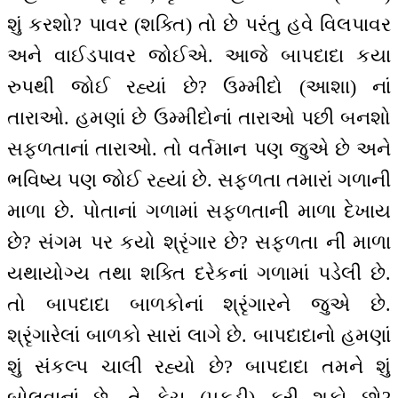
શું કરશો? પાવર (શક્તિ) તો છે પરંતુ હવે વિલપાવર
અને વાઈડપાવર જોઈએ. આજે બાપદાદા કયા
રુપથી જોઈ રહ્યાં છે? ઉમ્મીદો (આશા) નાં
તારાઓ. હમણાં છે ઉમ્મીદોનાં તારાઓ પછી બનશો
સફળતાનાં તારાઓ. તો વર્તમાન પણ જુએ છે અને
ભવિષ્ય પણ જોઈ રહ્યાં છે. સફળતા તમારાં ગળાની
માળા છે. પોતાનાં ગળામાં સફળતાની માળા દેખાય
છે? સંગમ પર કયો શ્રૃંગાર છે? સફળતા ની માળા
યથાયોગ્ય તથા શક્તિ દરેકનાં ગળામાં પડેલી છે.
તો બાપદાદા બાળકોનાં શ્રૃંગારને જુએ છે.
શ્રૃંગારેલાં બાળકો સારાં લાગે છે. બાપદાદાનો હમણાં
શું સંકલ્પ ચાલી રહ્યો છે? બાપદાદા તમને શું
બોલવાનાં છે, તે કેચ (પકડી) કરી શકો છો?