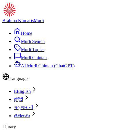
Brahma Kumaris
Murli
Home
Murli Search
Murli Topics
Murli Chintan
AI Murli Chintan (ChatGPT)
Languages
E
English
ह
हिंदी
ગ
ગુજરાતી
త
తెలుగు
Library