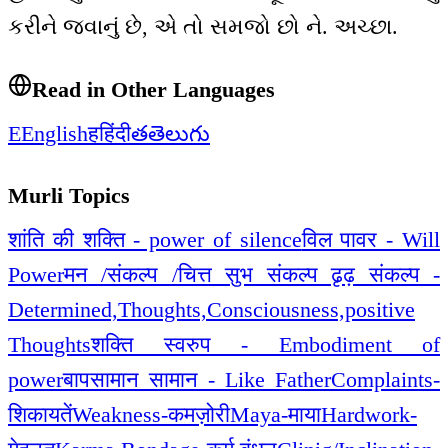
કરીને જવાનું છે, એ તો સમજો છો ને. અચ્છા.
Read in Other Languages
E
English
ह
हिंदी
త
తెలుగు
Murli Topics
शांति की शक्ति - power of silence
विल पावर - Will
Power
मन /संकल्प /चित्त सुभ संकल्प ढृढ़ संकल्प -
Determined,Thoughts,Consciousness,positive
Thoughts
शक्ति स्वरुप - Embodiment of
power
बापसामान सामान - Like Father
Complaints-
शिकायतें
Weakness-कमज़ोरी
Maya-माया
Hardwork-