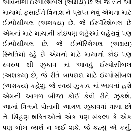
અવિનાશી ઈમ્પૅરિશેબલ (અક્ષય) છે એ જ રીતે આ
માયામાં ફસાઈને વિનાશ ને પ્રાપ્ત થવું એમના માટે
ઈમ્પોસીબલ (અશક્ય) છે. જે ઈમ્પૅરિશેબલ છે
એમનાં માટે માયાની કોઇપણ લહેરમાં લહેરાવું પણ
ઈમ્પોસીબલ છે. જે ઈમ્પૅરિશેબલ (અક્ષય)
સ્થિતિમાં રહે છે એમનાં માટે માયાનાં કોઇ પણ
સ્વરુપ થી ઝુકાવ માં આવવું ઈમ્પોસીબલ
(અશક્ય) છે, જે રીતે બાપદાદા માટે ઈમ્પોસીબલ
(અશક્ય) કહેશું. જે સ્વયં ઝુકાવ માં આવતાં હશે
એમની આગળ બીજા કોઈ કેવી રીતે ઝુકશે.
આખાં વિશ્વને પોતાની આગળ ઝૂકાવવાં વાળા છો
ને. સિંહણ શક્તિઓનો એક પણ સંકલ્પ કે એક
પણ બોલ વ્યર્થ ન જઈ શકે. જે કહ્યું એ કર્યું.