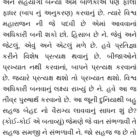
અને સહયોગી બન્યાં એમ બાળકોએ પણ ફોલો
ફાધર (બાપ નું અનુકરણ) કરવાનું છે. ત્યારે વિશ્વ
મહારાજન ની જે પદવી છે એમાં આવવાનાં
અધિકારી બની શકો છો. હિસાબ છે ને. જેવું અને
જેટલું, એવું અને એટલું મળે છે. હવે પ્રતિજ્ઞા
કરીને વિશેષ પ્રત્યક્ષ થવાનું છે. બીજાઓને
પ્રખ્યાત નથી કરવાનાં, બાપને પ્રત્યક્ષ કરવાનાં
છે. જ્યારે પ્રત્યક્ષ થશો તો પ્રખ્યાત થશો. વિશ્વ
અધિકારી બનવાનું લક્ષ્ય રાખ્યું છે ને. હવે આ જ
તીવ્ર પુરુષાર્થ કરવાનો છે. આ જૂની દુનિયાથી બહુ
સહજ બેહદ નો વૈરાગ્ય લાવવાનું સાધન શું છે?
(કોઈ-કોઈ એ બતાવ્યું) જેમણે જે વાત સંભળાવી તે
સહજ સમજી ને સંભળાવી ને. જો સહજ જ છે તો