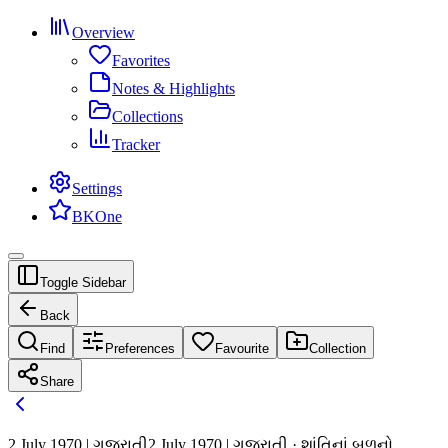
Overview
Favorites
Notes & Highlights
Collections
Tracker
Settings
BKOne
Toggle Sidebar
Back
Find
Preferences
Favourite
Collection
Share
2 July 1970 | ગુજરાતી
2 July 1970 | ગુજરાતી · શાંતિનાં બળનો