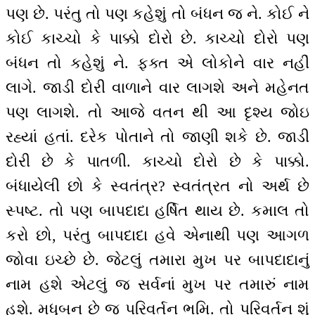
પણ છે. પરંતુ તો પણ કહેશું તો બંધન જ ને. કોઈ ને
કોઈ કાચ્ચો કે પાક્કો દોરો છે. કાચ્ચો દોરો પણ
બંધન તો કહેશું ને. ફક્ત એ લોકોને વાર નહીં
લાગે. જાડી દોરી વાળાને વાર લાગશે અને મહેનત
પણ લાગશે. તો આજે વતન થી આ દૃશ્ય જોઇ
રહ્યાં હતાં. દરેક પોતાને તો જાણી શકે છે. જાડી
દોરી છે કે પાતળી. કાચ્ચો દોરો છે કે પાક્કો.
બંધાયેલી છો કે સ્વતંત્ર? સ્વતંત્રત નો અર્થ છે
સ્પષ્ટ. તો પણ બાપદાદા હર્ષિત થાય છે. કમાલ તો
કરો છો, પરંતુ બાપદાદા હવે એનાથી પણ આગળ
જોવા ઇચ્છે છે. જેટલું તમારા મુખ પર બાપદાદાનું
નામ હશે એટલું જ સર્વનાં મુખ પર તમારું નામ
હશે. મધુબન છે જ પરિવર્તન ભૂમિ. તો પરિવર્તન શું