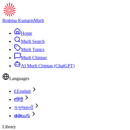
Brahma Kumaris
Murli
Home
Murli Search
Murli Topics
Murli Chintan
AI Murli Chintan (ChatGPT)
Languages
E
English
ह
हिंदी
ગ
ગુજરાતી
త
తెలుగు
Library