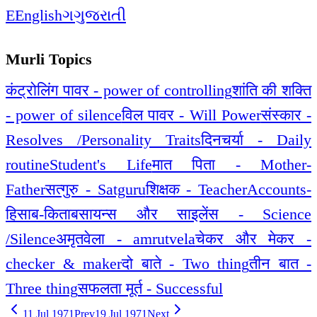
E
English
ગ
ગુજરાતી
Murli Topics
कंट्रोलिंग पावर - power of controlling
शांति की शक्ति
- power of silence
विल पावर - Will Power
संस्कार -
Resolves /Personality Traits
दिनचर्या - Daily
routine
Student's Life
मात पिता - Mother-
Father
सत्गुरु - Satguru
शिक्षक - Teacher
Accounts-
हिसाब-किताब
सायन्स और साइलेंस - Science
/Silence
अमृतवेला - amrutvela
चेकर और मेकर -
checker & maker
दो बाते - Two thing
तीन बात -
Three thing
सफलता मूर्त - Successful
11 Jul 1971
Prev
19 Jul 1971
Next