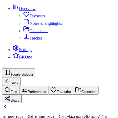
Overview
Favorites
Notes & Highlights
Collections
Tracker
Settings
BKOne
Toggle Sidebar
Back
Find
Preferences
Favourite
Collection
Share
18 July 1971 | हिंदी
18 July 1971 | हिंदी · “विल पावर और कन्ट्रोलिंग