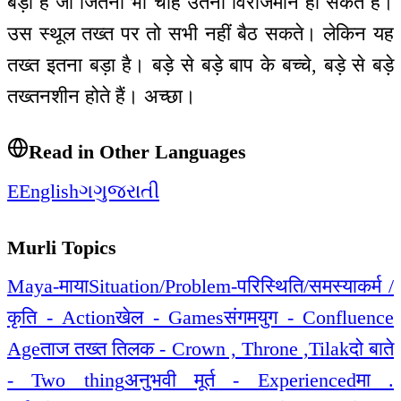
बड़ा है जो जितना भी चाहें उतना विराजमान हो सकते हैं।
उस स्थूल तख्त पर तो सभी नहीं बैठ सकते। लेकिन यह
तख्त इतना बड़ा है। बड़े से बड़े बाप के बच्चे, बड़े से बड़े
तख्तनशीन होते हैं। अच्छा।
Read in Other Languages
E
English
ગ
ગુજરાતી
Murli Topics
Maya-माया
Situation/Problem-परिस्थिति/समस्या
कर्म /
कृति - Action
खेल - Games
संगमयुग - Confluence
Age
ताज तख्त तिलक - Crown , Throne ,Tilak
दो बाते
- Two thing
अनुभवी मूर्त - Experienced
मा .