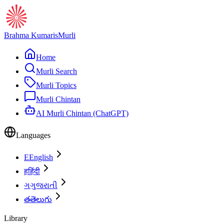
Brahma Kumaris
Murli
Home
Murli Search
Murli Topics
Murli Chintan
AI Murli Chintan (ChatGPT)
Languages
E
English
ह
हिंदी
ગ
ગુજરાતી
త
తెలుగు
Library