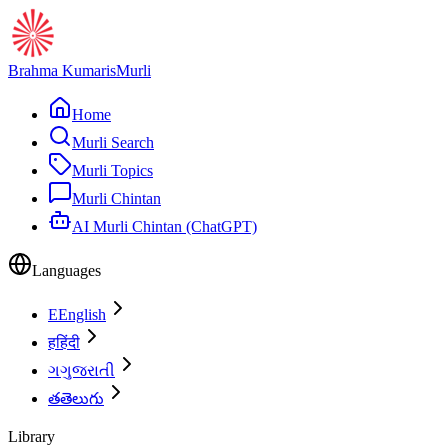
Brahma Kumaris
Murli
Home
Murli Search
Murli Topics
Murli Chintan
AI Murli Chintan (ChatGPT)
Languages
E
English
ह
हिंदी
ગ
ગુજરાતી
త
తెలుగు
Library