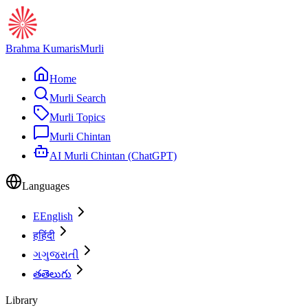
Brahma Kumaris
Murli
Home
Murli Search
Murli Topics
Murli Chintan
AI Murli Chintan (ChatGPT)
Languages
E
English
ह
हिंदी
ગ
ગુજરાતી
త
తెలుగు
Library