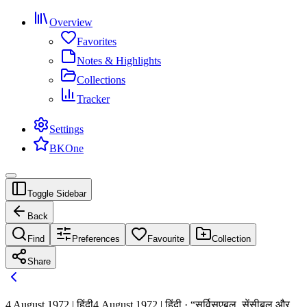
Overview
Favorites
Notes & Highlights
Collections
Tracker
Settings
BKOne
Toggle Sidebar
Back
Find
Preferences
Favourite
Collection
Share
4 August 1972 | हिंदी
4 August 1972 | हिंदी · “सर्विसएबुल, सेंसीबुल और