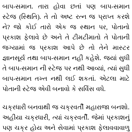
બાપ-સમાન. તારા હોવા છતાં પણ બાપ-સમાન
સ્ટેજ (સ્થિતિ). તે તો અષ્ટ રત્ન જ પ્રાપ્ત કરશે
ને? જો કોઈ તારો એક જ સ્થાન પર, પોતાનો
પ્રકાશ ફેલાવે છે અને તે ટીમટીમાતો તે પોતાની
જગ્યામાં જ પ્રકાશ આપે છે તો તેને માસ્ટર
જ્ઞાનસૂર્ય તથા બાપ-સમાન નહીં કહેશે. જ્યાં સુધી
તે બાપ-સમાન ની સ્ટેજ પર નથી આવ્યાં, ત્યાં સુધી
બાપ-સમાન તખ્ત નથી લઈ શકતાં. એટલા માટે
પોતાની સ્ટેજ એવી બનાવો કે સર્વિસ વધે.
ચક્રધારી બનવાથી જ ચક્રવર્તી મહારાજા બનશો.
અહીંયા ચક્રધારી, ત્યાં ચક્રવર્તી. જેમાં પ્રકાશનું
પણ ચક્ર હોય અને સેવામાં પ્રકાશ ફેલાવવાવાળુ