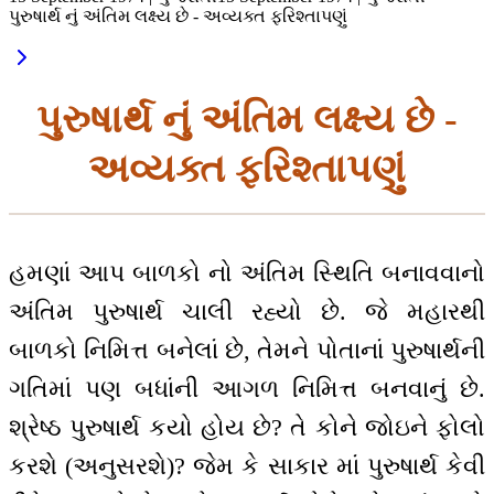
પુરુષાર્થ નું અંતિમ લક્ષ્ય છે - અવ્યક્ત ફરિશ્તાપણું
પુરુષાર્થ નું અંતિમ લક્ષ્ય છે -
અવ્યક્ત ફરિશ્તાપણું
હમણાં આપ બાળકો નો અંતિમ સ્થિતિ બનાવવાનો
અંતિમ પુરુષાર્થ ચાલી રહ્યો છે. જે મહારથી
બાળકો નિમિત્ત બનેલાં છે, તેમને પોતાનાં પુરુષાર્થની
ગતિમાં પણ બધાંની આગળ નિમિત્ત બનવાનું છે.
શ્રેષ્ઠ પુરુષાર્થ કયો હોય છે? તે કોને જોઇને ફોલો
કરશે (અનુસરશે)? જેમ કે સાકાર માં પુરુષાર્થ કેવી