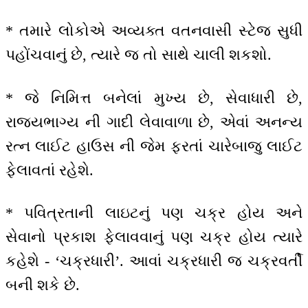
* તમારે લોકોએ અવ્યક્ત વતનવાસી સ્ટેજ સુધી
પહોંચવાનું છે, ત્યારે જ તો સાથે ચાલી શકશો.
* જે નિમિત્ત બનેલાં મુખ્ય છે, સેવાધારી છે,
રાજ્યભાગ્ય ની ગાદી લેવાવાળા છે, એવાં અનન્ય
રત્ન લાઈટ હાઉસ ની જેમ ફરતાં ચારેબાજુ લાઈટ
ફેલાવતાં રહેશે.
* પવિત્રતાની લાઇટનું પણ ચક્ર હોય અને
સેવાનો પ્રકાશ ફેલાવવાનું પણ ચક્ર હોય ત્યારે
કહેશે - ‘ચક્રધારી’. આવાં ચક્રધારી જ ચક્રવર્તી
બની શકે છે.