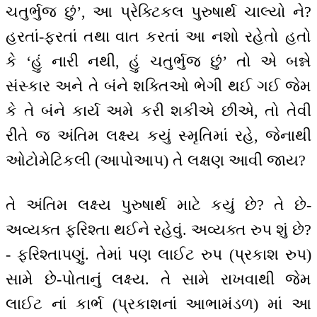
ચતુર્ભુજ છું’, આ પ્રેક્ટિકલ પુરુષાર્થ ચાલ્યો ને?
હરતાં-ફરતાં તથા વાત કરતાં આ નશો રહેતો હતો
કે ‘હું નારી નથી, હું ચતુર્ભુજ છું’ તો એ બન્ને
સંસ્કાર અને તે બંને શક્તિઓ ભેગી થઈ ગઈ જેમ
કે તે બંને કાર્ય અમે કરી શકીએ છીએ, તો તેવી
રીતે જ અંતિમ લક્ષ્ય કયું સ્મૃતિમાં રહે, જેનાથી
ઓટોમેટિકલી (આપોઆપ) તે લક્ષણ આવી જાય?
તે અંતિમ લક્ષ્ય પુરુષાર્થ માટે કયું છે? તે છે-
અવ્યક્ત ફરિશ્તા થઈને રહેવું. અવ્યક્ત રુપ શું છે?
- ફરિશ્તાપણું. તેમાં પણ લાઈટ રુપ (પ્રકાશ રુપ)
સામે છે-પોતાનું લક્ષ્ય. તે સામે રાખવાથી જેમ
લાઈટ નાં કાર્ભ (પ્રકાશનાં આભામંડળ) માં આ