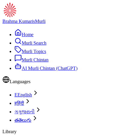
Brahma Kumaris
Murli
Home
Murli Search
Murli Topics
Murli Chintan
AI Murli Chintan (ChatGPT)
Languages
E
English
ह
हिंदी
ગ
ગુજરાતી
త
తెలుగు
Library