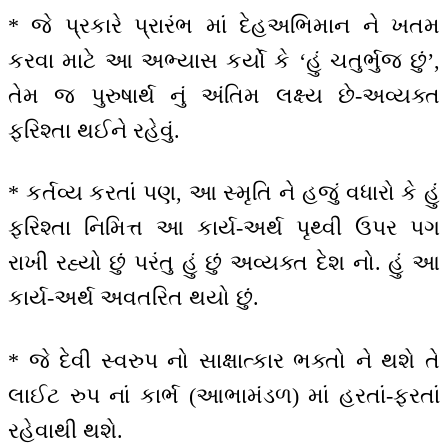
* જે પ્રકારે પ્રારંભ માં દેહઅભિમાન ને ખતમ
કરવા માટે આ અભ્યાસ કર્યો કે ‘હું ચતુર્ભુજ છું’,
તેમ જ પુરુષાર્થ નું અંતિમ લક્ષ્ય છે-અવ્યક્ત
ફરિશ્તા થઈને રહેવું.
* કર્તવ્ય કરતાં પણ, આ સ્મૃતિ ને હજું વધારો કે હું
ફરિશ્તા નિમિત્ત આ કાર્ય-અર્થ પૃથ્વી ઉપર પગ
રાખી રહ્યો છું પરંતુ હું છું અવ્યક્ત દેશ નો. હું આ
કાર્ય-અર્થ અવતરિત થયો છું.
* જે દેવી સ્વરુપ નો સાક્ષાત્કાર ભક્તો ને થશે તે
લાઈટ રુપ નાં કાર્ભ (આભામંડળ) માં હરતાં-ફરતાં
રહેવાથી થશે.