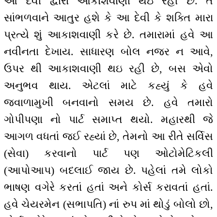
આ દેવી દ્વારા આકાશવાણી થઇ રહી છે. તે
સાંભળવાને આતુર હશે કે આ દેવી કે શક્તિ મારા
પ્રત્યે શું આકાશવાણી કરે છે. તમારામાં હવે આ
નવીનતા દેખાય. સાધારણ બોલ નજર ન આવે,
ઉપર થી આકાશવાણી થઇ રહી છે, બસ એવો
અનુભવ થાય. એટલાં માટે કહ્યું કે હવે
જ્વાળામુખી બનવાનો સમય છે. હવે તમારો
ગોપીપણા નો પાર્ટ સમાપ્ત થયો. મહારથી જે
આગળ વધતાં જઈ રહ્યાં છે, તેમનો આ રીતે સર્વિસ
(સેવા) કરવાનો પાર્ટ પણ ઓટોમેટિકલી
(આપોઆપ) બદલાઈ જાય છે. પહેલાં તમે લોકો
ભાષણ વગેરે કરતાં હતાં અને કોર્સ કરાવતાં હતાં.
હવે ચેયરમેન (સભાપતિ) નાં રુપ માં થોડું બોલો છો,