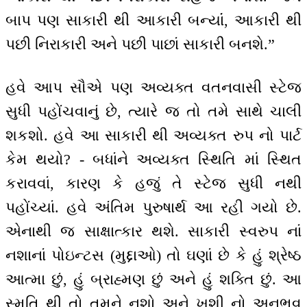
બાપ પણ સાકારી થી આકારી બન્યાંં, આકારી થી
પછી નિરાકારી અને પછી પાછાં સાકારી બનશે.”
હવે આપ સૌએ પણ અવ્યક્ત વતનવાસી સ્ટેજ
સુધી પહોંચવાનું છે, ત્યારે જ તો તમે સાથે ચાલી
શકશો. હવે આ સાકારી થી અવ્યક્ત રુપ નો પાર્ટ
કેમ થયો? - બધાંને અવ્યક્ત સ્થિતિ માં સ્થિત
કરાવવાં, કારણ કે હજું તે સ્ટેજ સુધી નથી
પહોંચ્યાં. હવે અંતિમ પુરુષાર્થ આ રહી ગયો છે.
એનાથી જ સાક્ષાત્કાર થશે. સાકારી સ્વરુપ નાં
નશાનાં પોઇન્ટસ (મુદ્દાઓ) તો ઘણાં છે કે હું શ્રેષ્ઠ
આત્મા છું, હું બ્રાહ્મણ છું અને હું શક્તિ છું. આ
સ્મૃતિ થી તો તમને નશો અને ખુશી નો અનુભવ