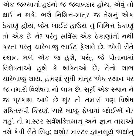
એક જગ્યાનાં હદનાં જ જવાબદાર હોય, એવું તો
થઈ ન શકે. ભલે નિમિત્ત-માત્ર જ તેમનું એક
ઠેકાણું હોય, જેમ લાઈટ હાઉસ નું નિમિત્ત ઠેકાણું
તો એક છે ને? પરંતુ સર્વિસ એક ઠેકાણાંની નથી
કરતાં પરંતુ ચારેબાજુ લાઈટ ફેલાવે છે. એવી રીતે
સ્થાન ભલે એક જ હશે, પરંતુ જે પોતાનામાં
વિશેષતાઓ હશે કે શક્તિઓ છે, તેનો લાભ
ચારેબાજુ થાય. હમણાં સુધી માત્ર એક સ્થાન પર
જ તમારી વિશેષતા નો લાભ છે. સૂર્ય એક સ્થાન ને
જ પ્રકાશ આપે છે શું? તો તમારાં પણ વિશેષ
શક્તિરુપી કિરણો ચારે બાજુ ફેલાવાં જોઈએ ને?
નહીં તો માસ્ટર સર્વશક્તિમાન્ અને જ્ઞાન તારાઓ
તમે કેવી રીતે સિદ્ધ થશો? માસ્ટર જ્ઞાનસૂર્ય અર્થાત્