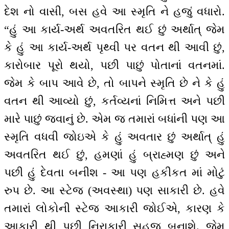
દેશ નો વાસી, બસ હવે આ સ્મૃતિ ને હજું વધારો.
“હું આ કાર્ય-અર્થ અવતરિત થઈ છું અર્થાત્ જેમ
કે હું આ કાર્ય-અર્થ પૃથ્વી પર વતન થી આવી છું,
કારોબાર પૂરો થયો, પછી પાછું પોતાનાં વતનમાં.
જેમ કે બાપ આવે છે, તો બાપને સ્મૃતિ છે ને કે હું
વતન થી આવ્યો છું, કર્તવ્યનાં નિમિત્ત અને પછી
મારે પાછું જવાનું છે. એમ જ તમારાં બધાંની પણ આ
સ્મૃતિ વધવી જોઇએ કે હું અવતાર છું અર્થાત્ હું
અવતરિત થઈ છું, હમણાં હું બ્રાહ્મણ છું અને
પછી હું દેવતા બનીશ - આ પણ હકીકત માં મોટું
રુપ છે. આ સ્ટેજ (અવસ્થા) પણ સાકારી છે. હવે
તમારાં લોકોની સ્ટેજ આકારી જોઈએ, કારણ કે
આકારી થી પછી નિરાકારી સહજ બનાશે. જેમ