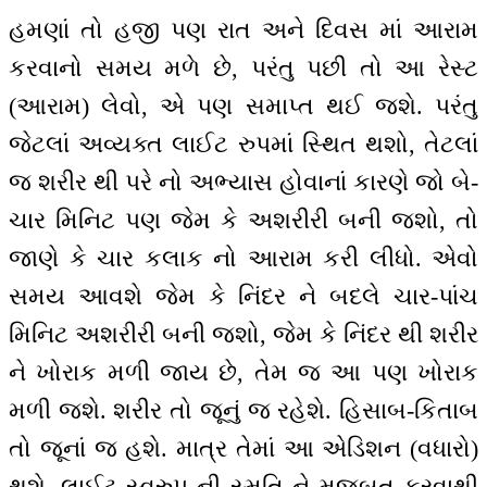
હમણાં તો હજી પણ રાત અને દિવસ માં આરામ
કરવાનો સમય મળે છે, પરંતુ પછી તો આ રેસ્ટ
(આરામ) લેવો, એ પણ સમાપ્ત થઈ જશે. પરંતુ
જેટલાં અવ્યક્ત લાઈટ રુપમાં સ્થિત થશો, તેટલાં
જ શરીર થી પરે નો અભ્યાસ હોવાનાં કારણે જો બે-
ચાર મિનિટ પણ જેમ કે અશરીરી બની જશો, તો
જાણે કે ચાર કલાક નો આરામ કરી લીધો. એવો
સમય આવશે જેમ કે નિંદર ને બદલે ચાર-પાંચ
મિનિટ અશરીરી બની જશો, જેમ કે નિંદર થી શરીર
ને ખોરાક મળી જાય છે, તેમ જ આ પણ ખોરાક
મળી જશે. શરીર તો જૂનું જ રહેશે. હિસાબ-કિતાબ
તો જૂનાં જ હશે. માત્ર તેમાં આ એડિશન (વધારો)
થશે. લાઈટ સ્વરુપ ની સ્મૃતિ ને મજબૂત કરવાથી