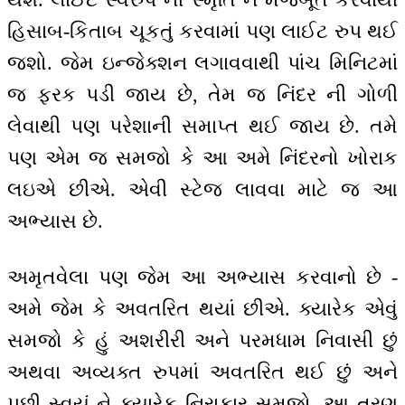
હિસાબ-કિતાબ ચૂકતું કરવામાં પણ લાઈટ રુપ થઈ
જશો. જેમ ઇન્જેક્શન લગાવવાથી પાંચ મિનિટમાં
જ ફરક પડી જાય છે, તેમ જ નિંદર ની ગોળી
લેવાથી પણ પરેશાની સમાપ્ત થઈ જાય છે. તમે
પણ એમ જ સમજો કે આ અમે નિંદરનો ખોરાક
લઇએ છીએ. એવી સ્ટેજ લાવવા માટે જ આ
અભ્યાસ છે.
અમૃતવેલા પણ જેમ આ અભ્યાસ કરવાનો છે -
અમે જેમ કે અવતરિત થયાં છીએ. ક્યારેક એવું
સમજો કે હું અશરીરી અને પરમધામ નિવાસી છું
અથવા અવ્યક્ત રુપમાં અવતરિત થઈ છું અને
પછી સ્વયં ને ક્યારેક નિરાકાર સમજો. આ ત્રણ