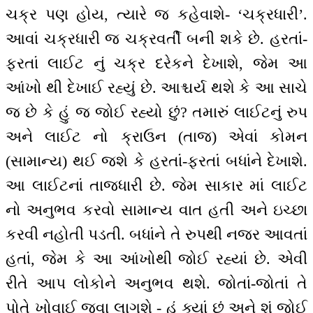
ચક્ર પણ હોય, ત્યારે જ કહેવાશે- ‘ચક્રધારી’.
આવાં ચક્રધારી જ ચક્રવર્તી બની શકે છે. હરતાં-
ફરતાં લાઈટ નું ચક્ર દરેકને દેખાશે, જેમ આ
આંખો થી દેખાઈ રહ્યું છે. આશ્ચર્ય થશે કે આ સાચે
જ છે કે હું જ જોઈ રહ્યો છું? તમારું લાઈટનું રુપ
અને લાઈટ નો ક્રાઉન (તાજ) એવાં કોમન
(સામાન્ય) થઈ જશે કે હરતાં-ફરતાં બધાંને દેખાશે.
આ લાઈટનાં તાજધારી છે. જેમ સાકાર માં લાઈટ
નો અનુભવ કરવો સામાન્ય વાત હતી અને ઇચ્છા
કરવી નહોતી પડતી. બધાંને તે રુપથી નજર આવતાં
હતાં, જેમ કે આ આંખોથી જોઈ રહ્યાં છે. એવી
રીતે આપ લોકોને અનુભવ થશે. જોતાં-જોતાં તે
પોતે ખોવાઈ જવા લાગશે - હું ક્યાં છું અને શું જોઈ