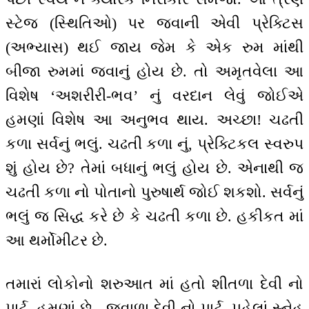
સ્ટેજ (સ્થિતિઓ) પર જવાની એવી પ્રેક્ટિસ
(અભ્યાસ) થઈ જાય જેમ કે એક રુમ માંથી
બીજા રુમમાં જવાનું હોય છે. તો અમૃતવેલા આ
વિશેષ ‘અશરીરી-ભવ’ નું વરદાન લેવું જોઈએ
હમણાં વિશેષ આ અનુભવ થાય. અચ્છા! ચઢતી
કળા સર્વનું ભલું. ચઢતી કળા નું, પ્રેક્ટિકલ સ્વરુપ
શું હોય છે? તેમાં બધાનું ભલું હોય છે. એનાથી જ
ચઢતી કળા નો પોતાનો પુરુષાર્થ જોઈ શકશો. સર્વનું
ભલું જ સિદ્ધ કરે છે કે ચઢતી કળા છે. હકીકત માં
આ થર્મોમીટર છે.
તમારાં લોકોનો શરુઆત માં હતો શીતળા દેવી નો
પાર્ટ. હમણાં છે - જ્વાળા દેવી નો પાર્ટ. પહેલાં સ્નેહ