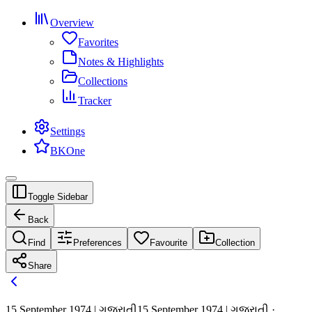
Overview
Favorites
Notes & Highlights
Collections
Tracker
Settings
BKOne
Toggle Sidebar
Back
Find
Preferences
Favourite
Collection
Share
15 September 1974 | ગુજરાતી
15 September 1974 | ગુજરાતી ·