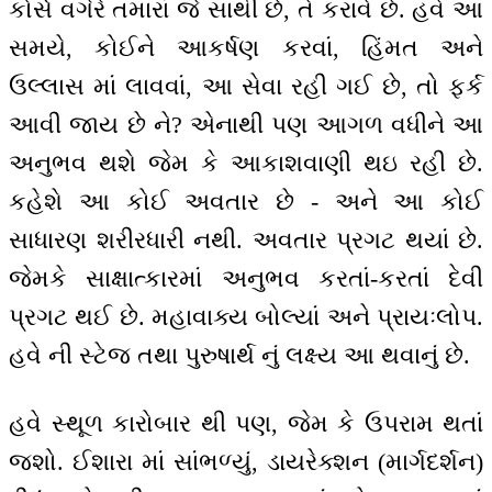
કોર્સ વગેરે તમારાં જે સાથી છે, તે કરાવે છે. હવે આ
સમયે, કોઈને આકર્ષણ કરવાં, હિંમત અને
ઉલ્લાસ માં લાવવાં, આ સેવા રહી ગઈ છે, તો ફર્ક
આવી જાય છે ને? એનાથી પણ આગળ વધીને આ
અનુભવ થશે જેમ કે આકાશવાણી થઇ રહી છે.
કહેશે આ કોઈ અવતાર છે - અને આ કોઈ
સાધારણ શરીરધારી નથી. અવતાર પ્રગટ થયાં છે.
જેમકે સાક્ષાત્કારમાં અનુભવ કરતાં-કરતાં દેવી
પ્રગટ થઈ છે. મહાવાક્ય બોલ્યાં અને પ્રાયઃલોપ.
હવે ની સ્ટેજ તથા પુરુષાર્થ નું લક્ષ્ય આ થવાનું છે.
હવે સ્થૂળ કારોબાર થી પણ, જેમ કે ઉપરામ થતાં
જશો. ઈશારા માં સાંભળ્યું, ડાયરેક્શન (માર્ગદર્શન)