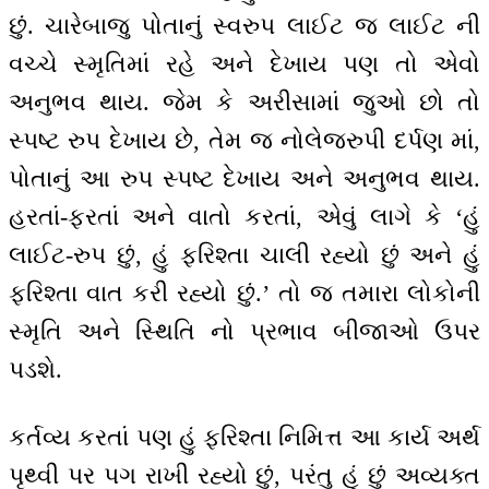
છું. ચારેબાજુ પોતાનું સ્વરુપ લાઈટ જ લાઈટ ની
વચ્ચે સ્મૃતિમાં રહે અને દેખાય પણ તો એવો
અનુભવ થાય. જેમ કે અરીસામાં જુઓ છો તો
સ્પષ્ટ રુપ દેખાય છે, તેમ જ નોલેજરુપી દર્પણ માં,
પોતાનું આ રુપ સ્પષ્ટ દેખાય અને અનુભવ થાય.
હરતાં-ફરતાં અને વાતો કરતાં, એવું લાગે કે ‘હું
લાઈટ-રુપ છું, હું ફરિશ્તા ચાલી રહ્યો છું અને હું
ફરિશ્તા વાત કરી રહ્યો છું.’ તો જ તમારા લોકોની
સ્મૃતિ અને સ્થિતિ નો પ્રભાવ બીજાઓ ઉપર
પડશે.
કર્તવ્ય કરતાં પણ હું ફરિશ્તા નિમિત્ત આ કાર્ય અર્થ
પૃથ્વી પર પગ રાખી રહ્યો છું, પરંતુ હું છું અવ્યક્ત