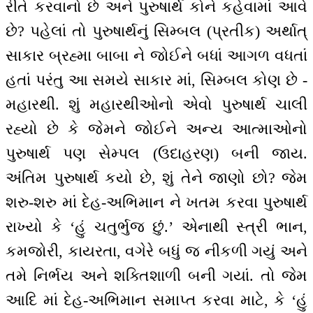
રીતે કરવાનો છે અને પુરુષાર્થ કોને કહેવામાં આવે
છે? પહેલાં તો પુરુષાર્થનું સિમ્બલ (પ્રતીક) અર્થાત્
સાકાર બ્રહ્મા બાબા ને જોઈને બધાં આગળ વધતાં
હતાં પરંતુ આ સમયે સાકાર માં, સિમ્બલ કોણ છે -
મહારથી. શું મહારથીઓનો એવો પુરુષાર્થ ચાલી
રહ્યો છે કે જેમને જોઈને અન્ય આત્માઓનો
પુરુષાર્થ પણ સેમ્પલ (ઉદાહરણ) બની જાય.
અંતિમ પુરુષાર્થ કયો છે, શું તેને જાણો છો? જેમ
શરુ-શરુ માં દેહ-અભિમાન ને ખતમ કરવા પુરુષાર્થ
રાખ્યો કે ‘હું ચતુર્ભુજ છું.’ એનાથી સ્ત્રી ભાન,
કમજોરી, કાયરતા, વગેરે બધું જ નીકળી ગયું અને
તમે નિર્ભય અને શક્તિશાળી બની ગયાં. તો જેમ
આદિ માં દેહ-અભિમાન સમાપ્ત કરવા માટે, કે ‘હું