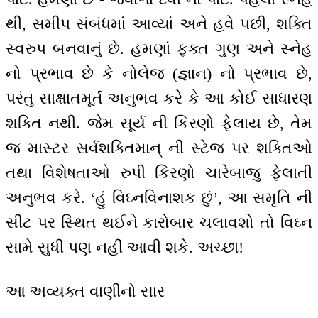
થી, સમીપ સંબંધમાં આવ્યાં અને હવે પછી, શક્તિ
સ્વરુપ બનવાનું છે. હમણાં ફક્ત ગુણ અને સ્નેહ
નો પ્રભાવ છે કે નોલેજ (જ્ઞાન) નો પ્રભાવ છે,
પરંતુ સાક્ષાતમૂર્ત અનુભવ કરે કે આ કોઈ સાધારણ
શક્તિ નથી. જેમ સૂર્ય ની કિરણો ફેલાય છે, તેમ
જ માસ્ટર સર્વશક્તિમાન્ ની સ્ટેજ પર શક્તિઓ
તથા વિશેષતાઓ રુપી કિરણો ચારેબાજુ ફેલાતી
અનુભવ કરે. ‘હું વિઘ્નવિનાશક છું’, આ સમૃતિ ની
સીટ પર સ્થિત થઈને કારોબાર ચલાવશો તો વિઘ્ન
સામે સુધી પણ નહીં આવી શકે. અચ્છા!
આ અવ્યક્ત વાણીનો સાર