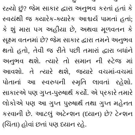
રહ્યો છું? જેમ સાકાર દ્વારા અનુભવ કરતાં હતાં કે
સ્વયંથી જ ક્યારેક-ક્યારેક આશ્ચર્ય પામતાં હતાં;
કે શું મારા પગ અહીંયા છે, અથવા મૂળવતન કે
સૂક્ષ્મ વતનમાં છે? જેમ સાકાર દ્વારા તમને અનુભવ
થતો હતો, તેવી જ રીતે પછી તમારાં દ્વારા બધાંને
અનુભવ થશે. ત્યારે તો સમાન ની સ્ટેજ માં
આવશો. તે ત્યારે થશે, જ્યારે વચમાં-વચમાં
પોતાનાં આ સ્વરુપની સ્મૃતિ લાવતાં રહેશો.
સાકારએ પણ ગુપ્ત-પુરુષાર્થ કર્યો. એ પ્રકારે તમારે
લોકોએ પણ આ ગુપ્ત પુરુષાર્થ તથા ગુપ્ત મહેનત
કરવાની છે. આટલું અટેન્શન (ધ્યાન) છે? ટેન્શન
(ચિંતા) હોવાં છતાં પણ ધ્યાન રહે.