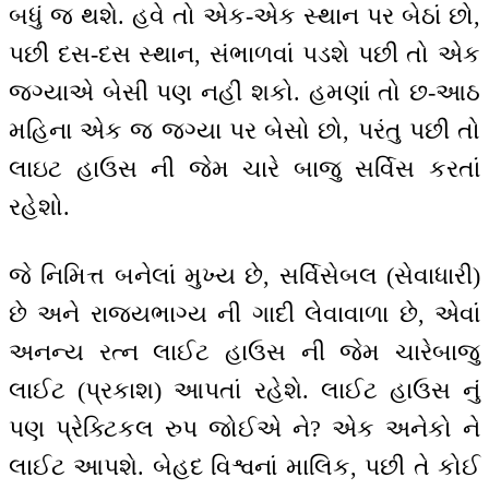
બધું જ થશે. હવે તો એક-એક સ્થાન પર બેઠાં છો,
પછી દસ-દસ સ્થાન, સંભાળવાં પડશે પછી તો એક
જગ્યાએ બેસી પણ નહીં શકો. હમણાં તો છ-આઠ
મહિના એક જ જગ્યા પર બેસો છો, પરંતુ પછી તો
લાઇટ હાઉસ ની જેમ ચારે બાજુ સર્વિસ કરતાં
રહેશો.
જે નિમિત્ત બનેલાં મુખ્ય છે, સર્વિસેબલ (સેવાધારી)
છે અને રાજ્યભાગ્ય ની ગાદી લેવાવાળા છે, એવાં
અનન્ય રત્ન લાઈટ હાઉસ ની જેમ ચારેબાજુ
લાઈટ (પ્રકાશ) આપતાં રહેશે. લાઈટ હાઉસ નું
પણ પ્રેક્ટિકલ રુપ જોઈએ ને? એક અનેકો ને
લાઈટ આપશે. બેહદ વિશ્વનાં માલિક, પછી તે કોઈ