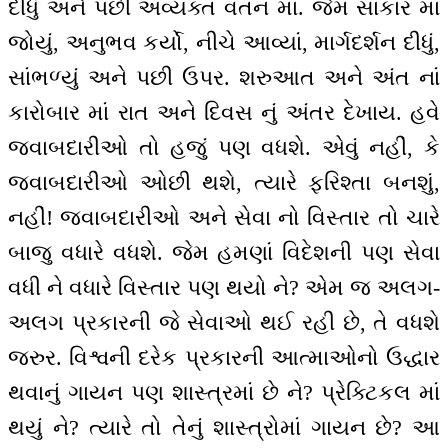
દીધું અને પછી અવ્યક્ત વતન માં. જેમ સાકાર માં
જોયું, અનુભવ કર્યો, નીચે આવ્યાં, માર્ગદર્શન દીધું,
સાંભળ્યું અને પછી ઉપર. શરુઆત અને અંત નાં
કારોબાર માં રાત અને દિવસ નું અંતર દેખાય. હવે
જવાબદારીઓ તો હજું પણ વધશે. એવું નહીં, કે
જવાબદારીઓ ઓછી થશે, ત્યારે ફરિશ્તા બનશું,
નહીં! જવાબદારીઓ અને સેવા નો વિસ્તાર તો ચારે
બાજુ વધારે વધશે. જેમ હમણાં વિદેશની પણ સેવા
વધી ને વધારે વિસ્તાર પણ થયો ને? એમ જ અલગ-
અલગ પ્રકારની જે સેવાઓ થઈ રહી છે, તે વધશે
જરુર. વિશ્વની દરેક પ્રકારની આત્માઓનો ઉદ્ધાર
થવાનું ગાયન પણ શાસ્ત્રમાં છે ને? પ્રેક્ટિકલ માં
થયું ને? ત્યારે તો તેનું શાસ્ત્રોમાં ગાયન છે? આ