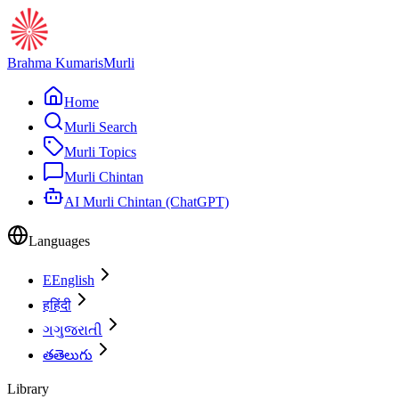
Brahma Kumaris
Murli
Home
Murli Search
Murli Topics
Murli Chintan
AI Murli Chintan (ChatGPT)
Languages
E
English
ह
हिंदी
ગ
ગુજરાતી
త
తెలుగు
Library