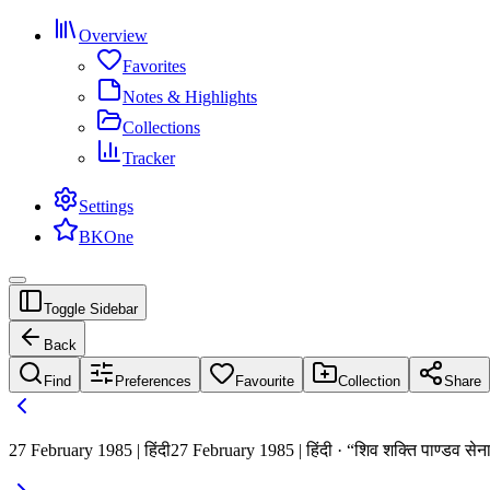
Overview
Favorites
Notes & Highlights
Collections
Tracker
Settings
BKOne
Toggle Sidebar
Back
Find
Preferences
Favourite
Collection
Share
27 February 1985 | हिंदी
27 February 1985 | हिंदी · “शिव शक्ति पाण्डव सेना