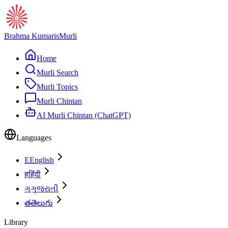
Brahma Kumaris
Murli
Home
Murli Search
Murli Topics
Murli Chintan
AI Murli Chintan (ChatGPT)
Languages
E
English
ह
हिंदी
ગ
ગુજરાતી
త
తెలుగు
Library