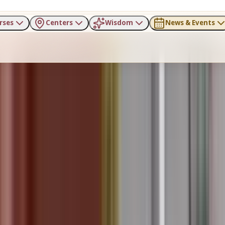
rses
Centers
Wisdom
News & Events