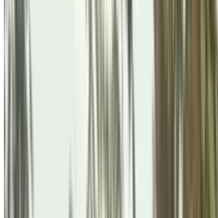
Festivals & Celebrations
नैनीताल राजभवन की 125वीं वर्षगांठ प