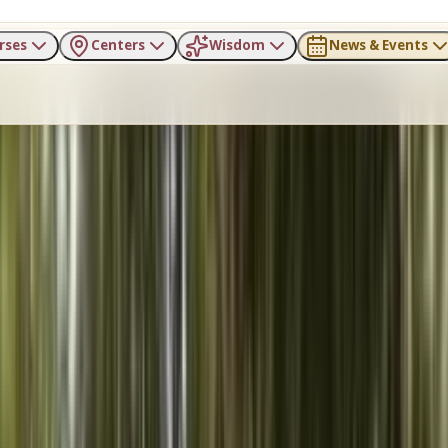
rses
Centers
Wisdom
News & Events