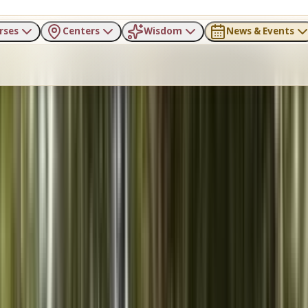
rses
Centers
Wisdom
News & Events