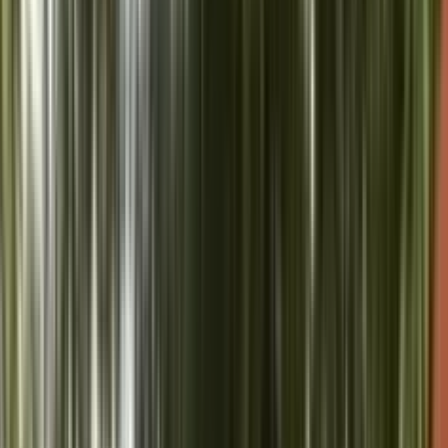
्माकुमारीज़ सुप्रीम लाइट हाउस, अंबाला