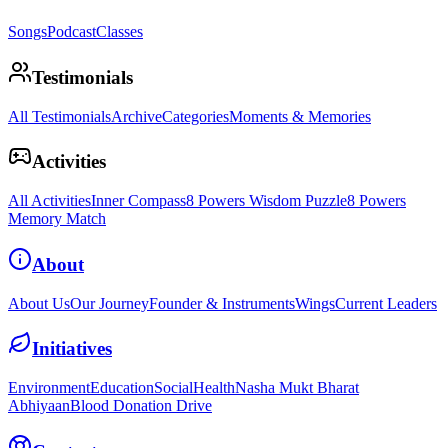
Songs
Podcast
Classes
Testimonials
All Testimonials
Archive
Categories
Moments & Memories
Activities
All Activities
Inner Compass
8 Powers Wisdom Puzzle
8 Powers
Memory Match
About
About Us
Our Journey
Founder & Instruments
Wings
Current Leaders
Initiatives
Environment
Education
Social
Health
Nasha Mukt Bharat
Abhiyaan
Blood Donation Drive