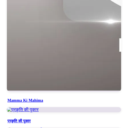
No one else knows it, O Giver—no one else.
No one else knows it—no one else.
Mamma Ki Mahima
प्रकृति की पुकार