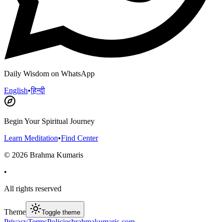
Daily Wisdom on WhatsApp
English
•
हिन्दी
Begin Your Spiritual Journey
Learn Meditation
•
Find Center
©
2026
Brahma Kumaris
•
All rights reserved
Theme
Toggle theme
Privacy
Terms
Policies
brahmakumaris.com