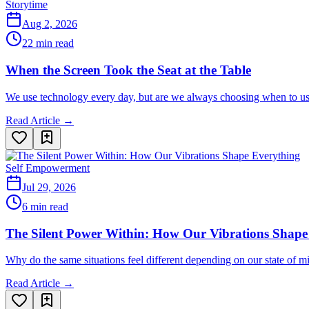
Storytime
Aug 2, 2026
22 min read
When the Screen Took the Seat at the Table
We use technology every day, but are we always choosing when to use 
Read Article →
Self Empowerment
Jul 29, 2026
6 min read
The Silent Power Within: How Our Vibrations Shape
Why do the same situations feel different depending on our state of 
Read Article →