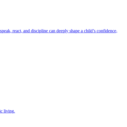
speak, react, and discipline can deeply shape a child’s confidence,
c living.