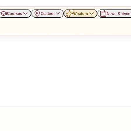
Courses
Centers
Wisdom
News & Even