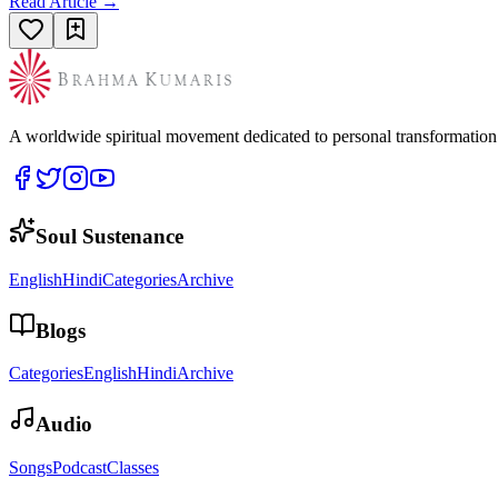
Read Article →
A worldwide spiritual movement dedicated to personal transformatio
Soul Sustenance
English
Hindi
Categories
Archive
Blogs
Categories
English
Hindi
Archive
Audio
Songs
Podcast
Classes