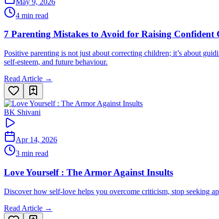
May 9, 2026
4 min read
7 Parenting Mistakes to Avoid for Raising Confident
Positive parenting is not just about correcting children; it’s about g
self-esteem, and future behaviour.
Read Article →
BK Shivani
Apr 14, 2026
3 min read
Love Yourself : The Armor Against Insults
Discover how self-love helps you overcome criticism, stop seeking app
Read Article →