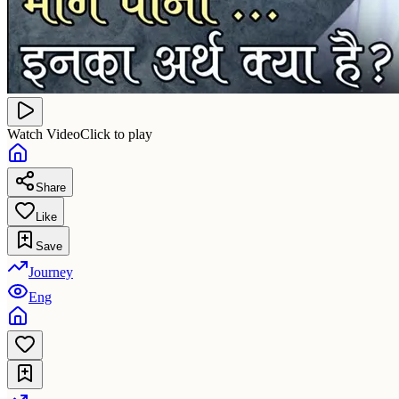
Watch Video
Click to play
Share
Like
Save
Journey
Eng